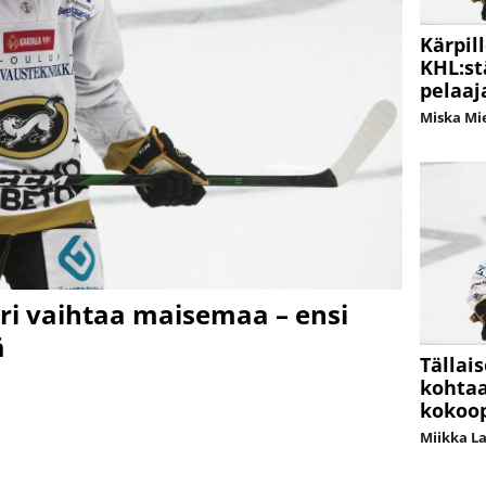
Kärpil
KHL:st
pelaaj
Miska Mi
ri vaihtaa maisemaa – ensi
ä
Tällai
kohtaa
kokoo
Miikka L