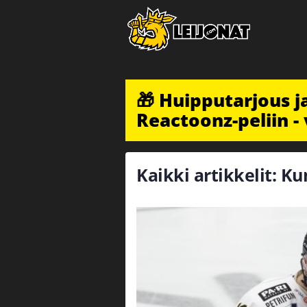
🎁 Huipputarjous 
Reactoonz-peliin - 
Kaikki artikkelit: K