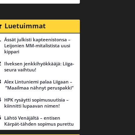
Luetuimmat
Ässät julkisti kapteenistonsa –
Leijonien MM-mitalistista uusi
kippari
Ilveksen jenkkihyökkääjä: Liiga-
seura vaihtuu!
Alex Lintuniemi palaa Liigaan –
”Maailmaa nähnyt peruspakki”
HPK rysäytti sopimusuutisia –
kiinnitti lupaavan nimen!
Lähtö Venäjältä – entisen
Kärpät-tähden sopimus purettu