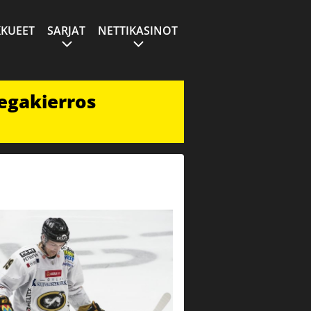
KUEET
SARJAT
NETTIKASINOT
egakierros