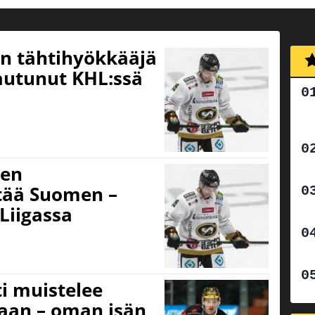
en tähtihyökkääjä
autunut KHL:ssä
ien
ttää Suomen –
 Liigassa
ti muistelee
uaan – oman isän