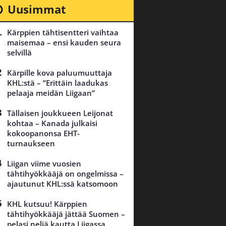
Uusimmat
Kärppien tähtisentteri vaihtaa
maisemaa – ensi kauden seura
selvillä
Kärpille kova paluumuuttaja
KHL:stä – ”Erittäin laadukas
pelaaja meidän Liigaan”
Tällaisen joukkueen Leijonat
kohtaa – Kanada julkaisi
kokoopanonsa EHT-
turnaukseen
Liigan viime vuosien
tähtihyökkääjä on ongelmissa –
ajautunut KHL:ssä katsomoon
KHL kutsuu! Kärppien
tähtihyökkääjä jättää Suomen –
pelasi neljä kautta Liigassa