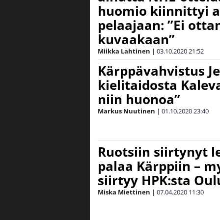
huomio kiinnittyi 
pelaajaan: ”Ei ott
kuvaakaan”
Miikka Lahtinen
|
03.10.2020
21:52
Kärppävahvistus Je
kielitaidosta Kaleva
niin huonoa”
Markus Nuutinen
|
01.10.2020
23:40
Ruotsiin siirtynyt 
palaa Kärppiin – m
siirtyy HPK:sta Ou
Miska Miettinen
|
07.04.2020
11:30