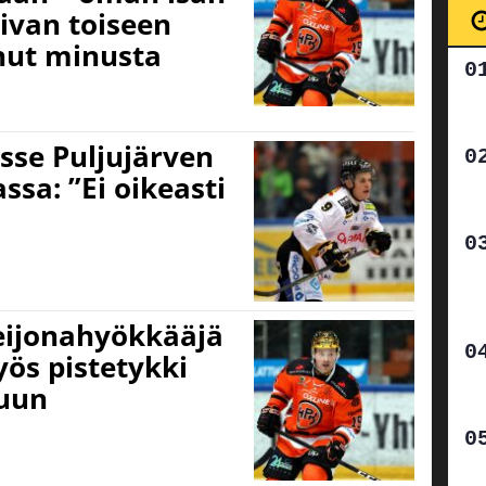
aivan toiseen
anut minusta
sse Puljujärven
ssa: ”Ei oikeasti
leijonahyökkääjä
yös pistetykki
luun