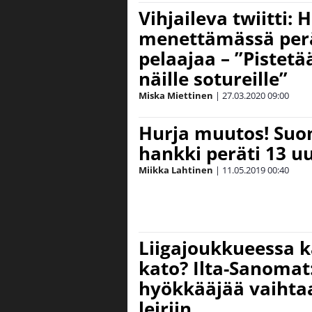
Vihjaileva twiitti: 
menettämässä per
pelaajaa – ”Pistetää
näille sotureille”
Miska Miettinen
|
27.03.2020
09:00
Hurja muutos! Suo
hankki peräti 13 u
Miikka Lahtinen
|
11.05.2019
00:40
Liigajoukkueessa 
kato? Ilta-Sanomat:
hyökkääjää vaihtaa
leiriin