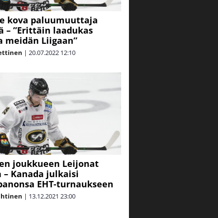
le kova paluumuuttaja
ä – ”Erittäin laadukas
a meidän Liigaan”
ettinen
|
20.07.2022
12:10
sen joukkueen Leijonat
 – Kanada julkaisi
panonsa EHT-turnaukseen
ahtinen
|
13.12.2021
23:00