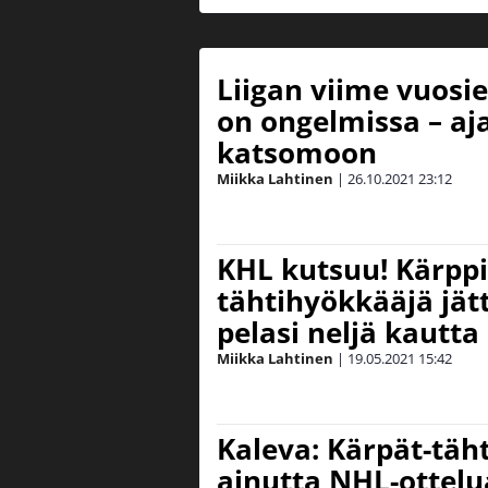
Liigan viime vuosi
on ongelmissa – aj
katsomoon
Miikka Lahtinen
|
26.10.2021
23:12
KHL kutsuu! Kärpp
tähtihyökkääjä jä
pelasi neljä kautta
Miikka Lahtinen
|
19.05.2021
15:42
Kaleva: Kärpät-täh
ainutta NHL-ottel