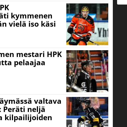
HPK
äti kymmenen
n vielä iso käsi
men mestari HPK
utta pelaajaa
käymässä valtava
 Peräti neljä
 kilpailijoiden