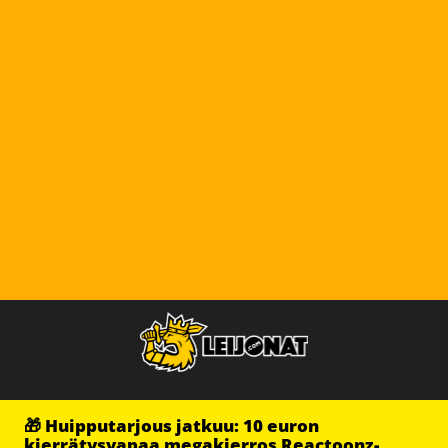
🎁 Huipputarjous jatkuu: 10 euron
kierrätysvapaa megakierros Reactoonz-