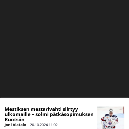
Mestiksen mestarivahti siirtyy
ulkomaille – solmi pätkäsopimuksen
Ruotsiin
Joni Alatalo
|
20.10.2024
11:02