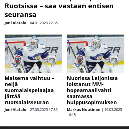
Ruotsissa – saa vastaan entisen
seuransa
Joni Alatalo
|
04.01.2026
22:35
Maisema vaihtuu –
Nuorissa Leijonissa
neljä
loistanut MM-
suomalaispelaajaa
hopeamaalivahti
jättää
saamassa
ruotsalaisseuran
huippusopimuksen
Joni Alatalo
|
27.03.2025
17:35
Markus Nuutinen
|
19.03.2025
16:15