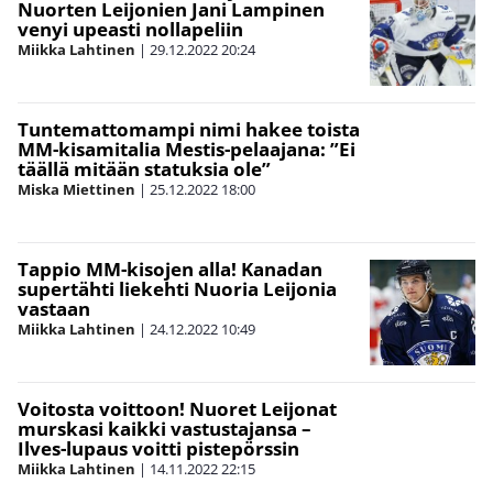
Nuorten Leijonien Jani Lampinen
venyi upeasti nollapeliin
Miikka Lahtinen
|
29.12.2022
20:24
Tuntemattomampi nimi hakee toista
MM-kisamitalia Mestis-pelaajana: ”Ei
täällä mitään statuksia ole”
Miska Miettinen
|
25.12.2022
18:00
Tappio MM-kisojen alla! Kanadan
supertähti liekehti Nuoria Leijonia
vastaan
Miikka Lahtinen
|
24.12.2022
10:49
Voitosta voittoon! Nuoret Leijonat
murskasi kaikki vastustajansa –
Ilves-lupaus voitti pistepörssin
Miikka Lahtinen
|
14.11.2022
22:15