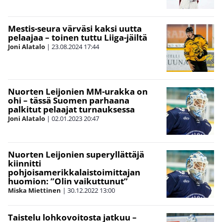
Mestis-seura värväsi kaksi uutta
pelaajaa – toinen tuttu Liiga-jäiltä
Joni Alatalo
|
23.08.2024
17:44
Nuorten Leijonien MM-urakka on
ohi – tässä Suomen parhaana
palkitut pelaajat turnauksessa
Joni Alatalo
|
02.01.2023
20:47
Nuorten Leijonien superyllättäjä
kiinnitti
pohjoisamerikkalaistoimittajan
huomion: ”Olin vaikuttunut”
Miska Miettinen
|
30.12.2022
13:00
Taistelu lohkovoitosta jatkuu –