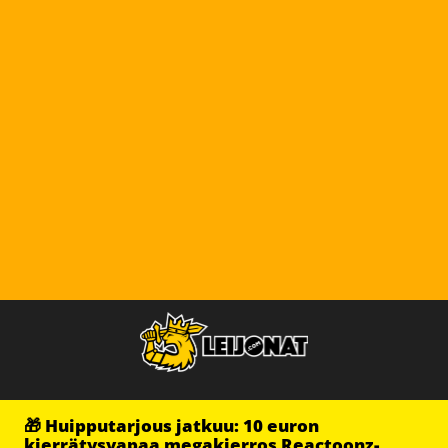
🎁 Huipputarjous jatkuu: 10 euron
kierrätysvapaa megakierros Reactoonz-