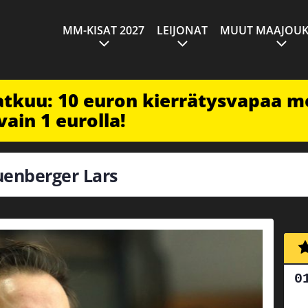
MM-KISAT 2027
LEIJONAT
MUUT MAAJOUK
jatkuu: 10 euron kierrätysvapaa m
vain 1 eurolla!
euenberger Lars