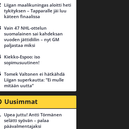
Liigan maalikuningas aloitti heti
tykityksen – Tapparalle jäi luu
käteen finaalissa
Vain 47 NHL-ottelun
suomalainen sai kahdeksan
vuoden jättidiilin – nyt GM
paljastaa miksi
Kiekko-Espoo: iso
sopimusuutinen!
Tomek Valtonen ei hätkähdä
Liigan superkautta: ”Ei mulle
mitään uutta”
Uusimmat
Upea juttu! Antti Törmänen
selätti syövän – palaa
päävalmentajaksi