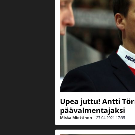
Upea juttu! Antti Tö
päävalmentajaksi
Miska Miettinen
|
27.04.2021
17:35