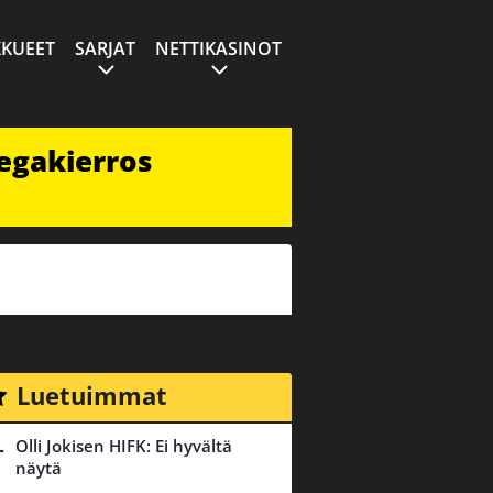
KUEET
SARJAT
NETTIKASINOT
egakierros
Luetuimmat
Olli Jokisen HIFK: Ei hyvältä
näytä