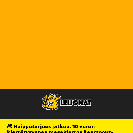
🎁 Huipputarjous jatkuu: 10 euron
kierrätysvapaa megakierros Reactoonz-