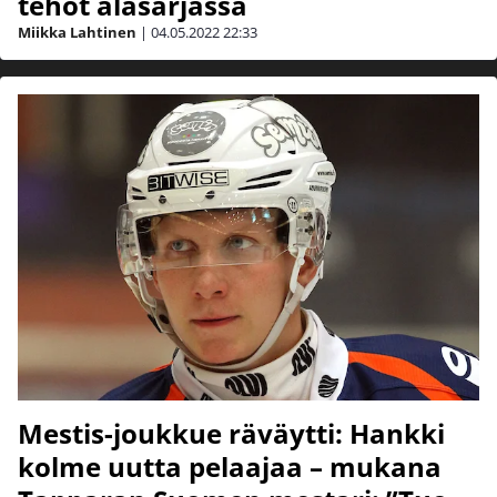
tehot alasarjassa
Miikka Lahtinen
|
04.05.2022
22:33
Mestis-joukkue räväytti: Hankki
kolme uutta pelaajaa – mukana