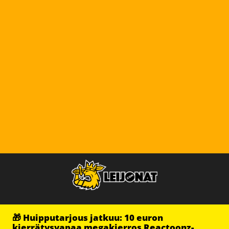
🎁 Huipputarjous jatkuu: 10 euron
kierrätysvapaa megakierros Reactoonz-