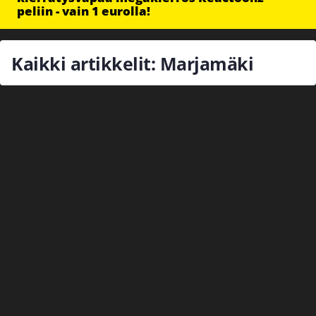
peliin - vain 1 eurolla!
Kaikki artikkelit: Marjamäki