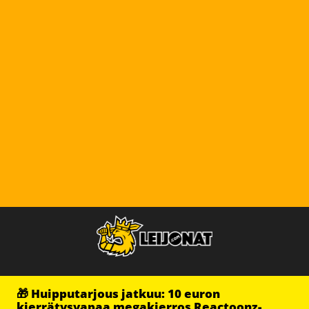
🎁 Huipputarjous jatkuu: 10 euron
kierrätysvapaa megakierros Reactoonz-