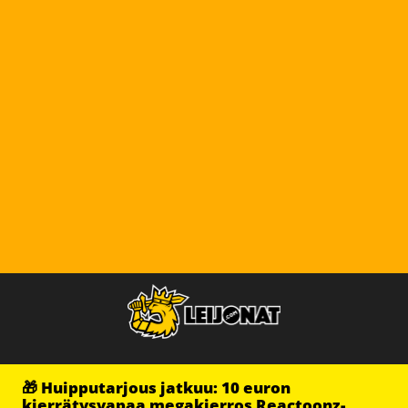
🎁 Huipputarjous jatkuu: 10 euron
kierrätysvapaa megakierros Reactoonz-