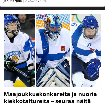
Jani Harjula
|
02.09.2017
12:40
Maajoukkuekonkareita ja nuoria
kiekkotaitureita – seuraa näitä