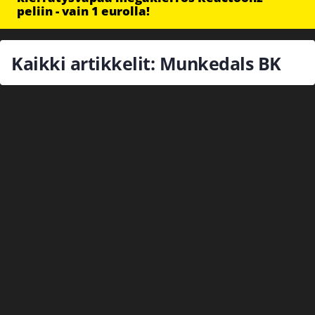
peliin - vain 1 eurolla!
Kaikki artikkelit: Munkedals BK