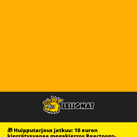
🎁 Huipputarjous jatkuu: 10 euron
kierrätysvapaa megakierros Reactoonz-