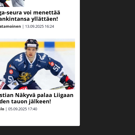
iga-seura voi menettää
ankintansa yllättäen!
astamoinen
|
13.09.2025
16:24
istian Näkyvä palaa Liigaan
den tauon jälkeen!
alo
|
05.09.2025
17:40