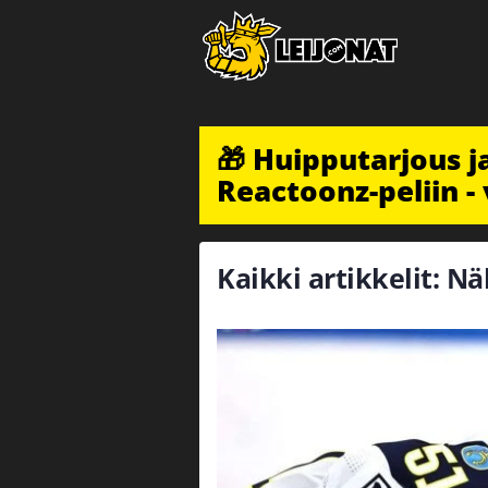
🎁 Huipputarjous 
Reactoonz-peliin - 
Kaikki artikkelit: Nä