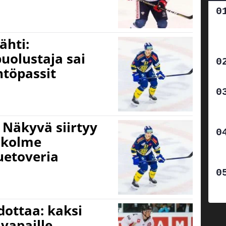
ähti:
uolustaja sai
htöpassit
 Näkyvä siirtyy
a kolme
uetoveria
edottaa: kaksi
vapaille