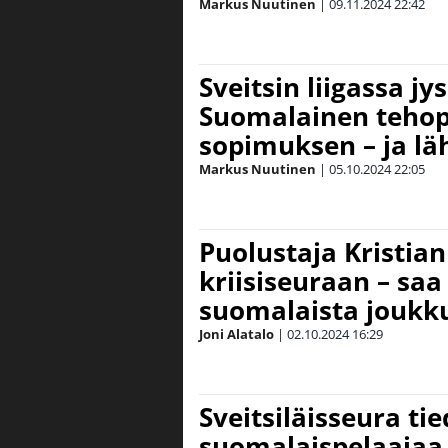
Markus Nuutinen
|
09.11.2024
22:42
Sveitsin liigassa jys
Suomalainen tehop
sopimuksen – ja lä
Markus Nuutinen
|
05.10.2024
22:05
Puolustaja Kristian
kriisiseuraan – sa
suomalaista joukk
Joni Alatalo
|
02.10.2024
16:29
Sveitsiläisseura ti
suomalaispelaajaa 