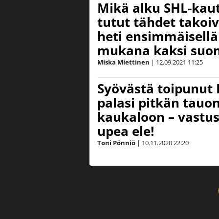
Mikä alku SHL-kaut
tutut tähdet takoiv
heti ensimmäisellä 
mukana kaksi suom
Miska Miettinen
|
12.09.2021
11:25
Syövästä toipunut 
palasi pitkän tauo
kaukaloon – vastus
upea ele!
Toni Pönniö
|
10.11.2020
22:20