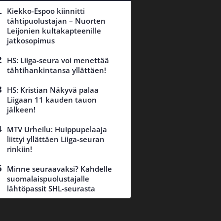
Kiekko-Espoo kiinnitti
tähtipuolustajan – Nuorten
Leijonien kultakapteenille
jatkosopimus
HS: Liiga-seura voi menettää
tähtihankintansa yllättäen!
HS: Kristian Näkyvä palaa
Liigaan 11 kauden tauon
jälkeen!
MTV Urheilu: Huippupelaaja
liittyi yllättäen Liiga-seuran
rinkiin!
Minne seuraavaksi? Kahdelle
suomalaispuolustajalle
lähtöpassit SHL-seurasta