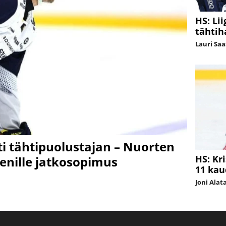
HS: Li
tähtih
Lauri Sa
ti tähtipuolustajan – Nuorten
HS: Kr
enille jatkosopimus
11 kau
Joni Alat