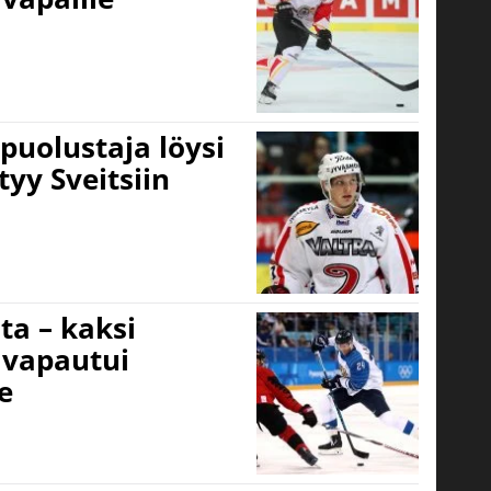
uolustaja löysi
tyy Sveitsiin
ta – kaksi
 vapautui
e