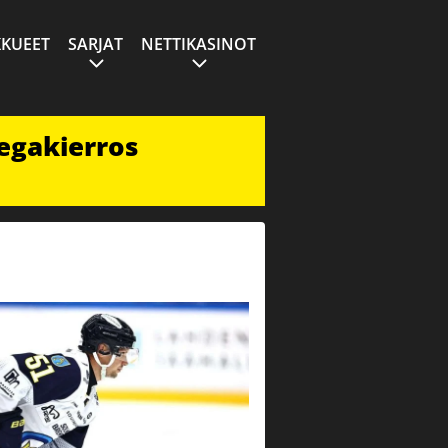
KUEET
SARJAT
NETTIKASINOT
egakierros