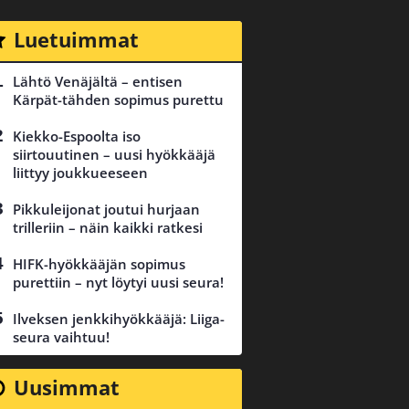
Luetuimmat
Lähtö Venäjältä – entisen
Kärpät-tähden sopimus purettu
Kiekko-Espoolta iso
siirtouutinen – uusi hyökkääjä
liittyy joukkueeseen
Pikkuleijonat joutui hurjaan
trilleriin – näin kaikki ratkesi
HIFK-hyökkääjän sopimus
purettiin – nyt löytyi uusi seura!
Ilveksen jenkkihyökkääjä: Liiga-
seura vaihtuu!
Uusimmat