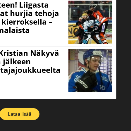
een! Liigasta
at hurjia tehoja
kierroksella –
alaista
Kristian Näkyvä
n jälkeen
tajajoukkueelta
Lataa lisää