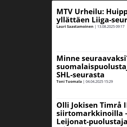
MTV Urheilu: Huippu
yllättäen Liiga-seur
Lauri Saastamoinen
|
13.08.2025
09:17
Minne seuraavaksi
suomalaispuolustaj
SHL-seurasta
Toni Tuomala
|
04.04.2025
15:29
Olli Jokisen Timrå 
siirtomarkkinoilla –
Leijonat-puolustaj