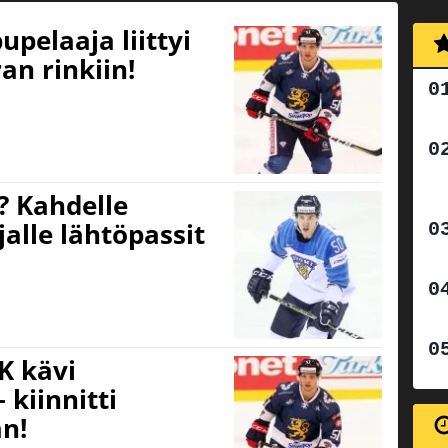
pelaaja liittyi
an rinkiin!
? Kahdelle
alle lähtöpassit
IK kävi
 kiinnitti
an!