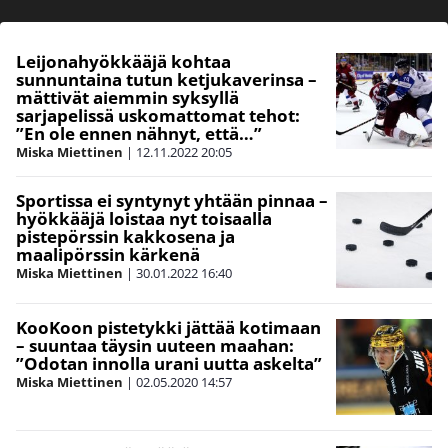
Leijonahyökkääjä kohtaa
sunnuntaina tutun ketjukaverinsa –
mättivät aiemmin syksyllä
sarjapelissä uskomattomat tehot:
”En ole ennen nähnyt, että…”
Miska Miettinen
|
12.11.2022
20:05
Sportissa ei syntynyt yhtään pinnaa –
hyökkääjä loistaa nyt toisaalla
pistepörssin kakkosena ja
maalipörssin kärkenä
Miska Miettinen
|
30.01.2022
16:40
KooKoon pistetykki jättää kotimaan
– suuntaa täysin uuteen maahan:
”Odotan innolla urani uutta askelta”
Miska Miettinen
|
02.05.2020
14:57