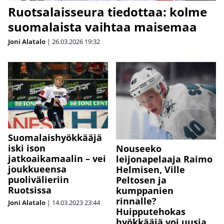
Ruotsalaisseura tiedottaa: kolme
suomalaista vaihtaa maisemaa
Joni Alatalo
|
26.03.2026
19:32
Suomalaishyökkääjä
iski ison
Nouseeko
jatkoaikamaalin – vei
leijonapelaaja Raimo
joukkueensa
Helmisen, Ville
puolivälieriin
Peltosen ja
Ruotsissa
kumppanien
rinnalle?
Joni Alatalo
|
14.03.2023
23:44
Huipputehokas
hyökkääjä voi uusia