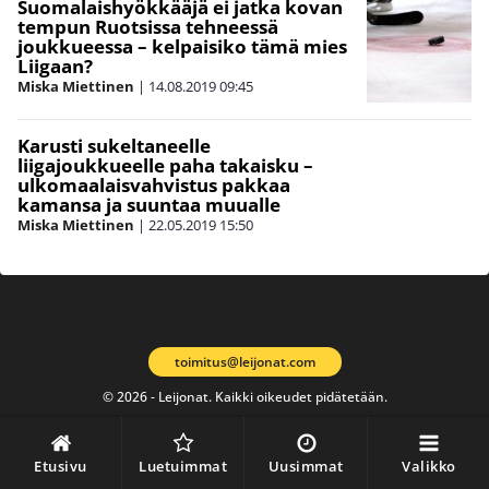
Suomalaishyökkääjä ei jatka kovan
tempun Ruotsissa tehneessä
joukkueessa – kelpaisiko tämä mies
Liigaan?
Miska Miettinen
|
14.08.2019
09:45
Karusti sukeltaneelle
liigajoukkueelle paha takaisku –
ulkomaalaisvahvistus pakkaa
kamansa ja suuntaa muualle
Miska Miettinen
|
22.05.2019
15:50
toimitus@leijonat.com
© 2026 - Leijonat. Kaikki oikeudet pidätetään.
Etusivu
Luetuimmat
Uusimmat
Valikko