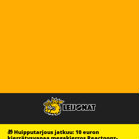
🎁 Huipputarjous jatkuu: 10 euron
kierrätysvapaa megakierros Reactoonz-