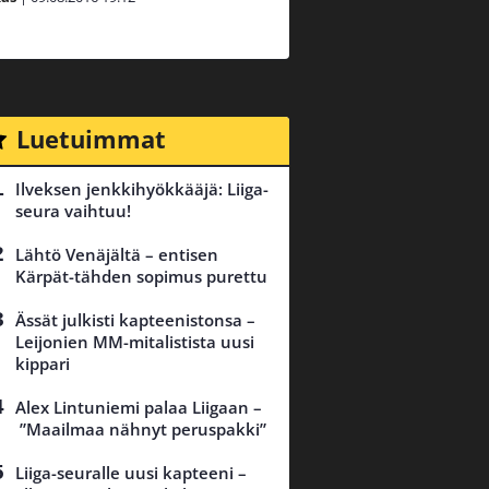
Luetuimmat
Ilveksen jenkkihyökkääjä: Liiga-
seura vaihtuu!
Lähtö Venäjältä – entisen
Kärpät-tähden sopimus purettu
Ässät julkisti kapteenistonsa –
Leijonien MM-mitalistista uusi
kippari
Alex Lintuniemi palaa Liigaan –
”Maailmaa nähnyt peruspakki”
Liiga-seuralle uusi kapteeni –