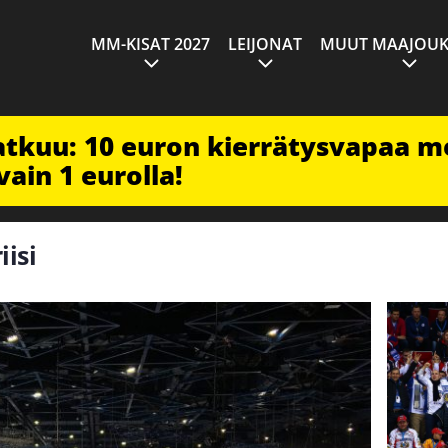
MM-KISAT 2027
LEIJONAT
MUUT MAAJOUK
jatkuu: 10 euron kierrätysvapaa m
vain 1 eurolla!
iisi