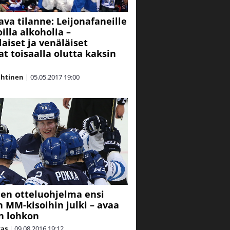
ava tilanne: Leijonafaneille
oilla alkoholia –
laiset ja venäläiset
at toisaalla olutta kaksin
ahtinen
|
05.05.2017
19:00
ien otteluohjelma ensi
 MM-kisoihin julki – avaa
in lohkon
kas
|
09.08.2016
19:12