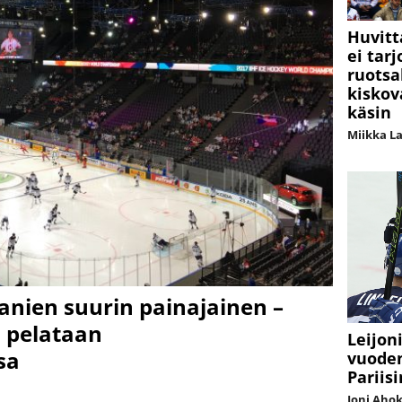
Huvitt
ei tarj
ruotsa
kiskov
käsin
Miikka L
anien suurin painajainen –
 pelataan
Leijon
sa
vuoden
Pariis
Joni Aho