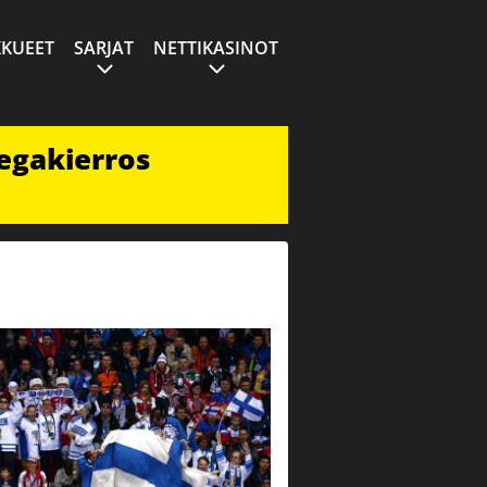
KUEET
SARJAT
NETTIKASINOT
egakierros