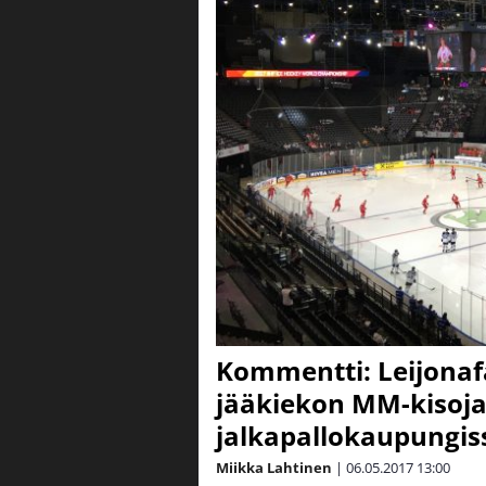
Kommentti: Leijonaf
jääkiekon MM-kisoja
jalkapallokaupungis
Miikka Lahtinen
|
06.05.2017
13:00