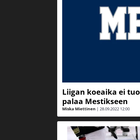
Liigan koeaika ei tu
palaa Mestikseen
Miska Miettinen
|
28.09.2022
12:00