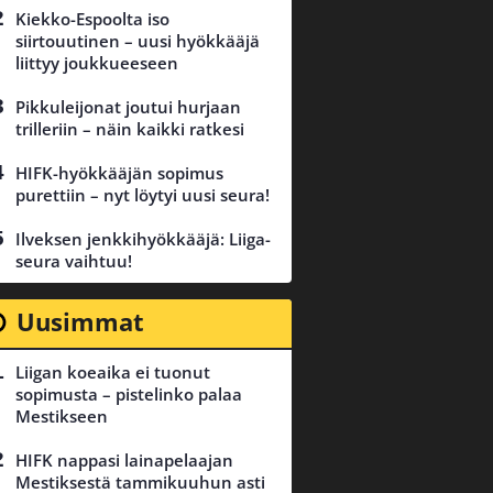
Kiekko-Espoolta iso
siirtouutinen – uusi hyökkääjä
liittyy joukkueeseen
Pikkuleijonat joutui hurjaan
trilleriin – näin kaikki ratkesi
HIFK-hyökkääjän sopimus
purettiin – nyt löytyi uusi seura!
Ilveksen jenkkihyökkääjä: Liiga-
seura vaihtuu!
Uusimmat
Liigan koeaika ei tuonut
sopimusta – pistelinko palaa
Mestikseen
HIFK nappasi lainapelaajan
Mestiksestä tammikuuhun asti