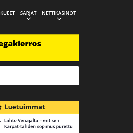
KUEET
SARJAT
NETTIKASINOT
egakierros
Luetuimmat
Lähtö Venäjältä – entisen
Kärpät-tähden sopimus purettu