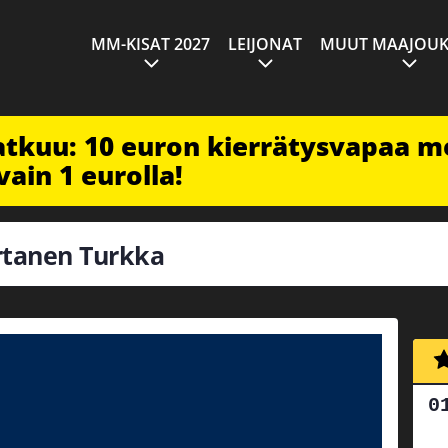
MM-KISAT 2027
LEIJONAT
MUUT MAAJOUK
jatkuu: 10 euron kierrätysvapaa m
vain 1 eurolla!
artanen Turkka