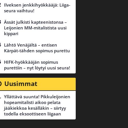
Ilveksen jenkkihyökkääjä: Liiga-
seura vaihtuu!
Ässät julkisti kapteenistonsa –
Leijonien MM-mitalistista uusi
kippari
Lähtö Venäjältä – entisen
Kärpät-tähden sopimus purettu
HIFK-hyökkääjän sopimus
purettiin – nyt löytyi uusi seura!
Uusimmat
Yllättävä suunta! Pikkuleijonien
hopeamitalisti aikoo pelata
jääkiekkoa kesälläkin – siirtyy
todella eksoottiseen liigaan