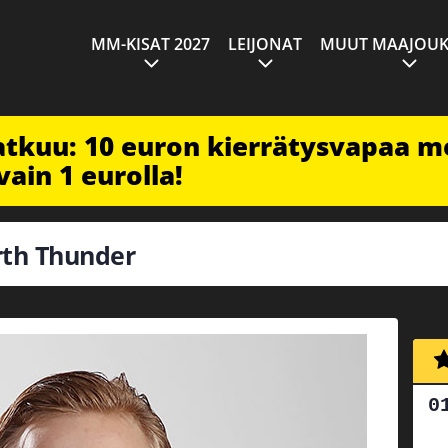
MM-KISAT 2027
LEIJONAT
MUUT MAAJOUK
jatkuu: 10 euron kierrätysvapaa m
vain 1 eurolla!
erth Thunder