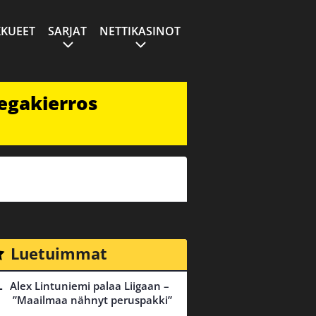
KUEET
SARJAT
NETTIKASINOT
egakierros
Luetuimmat
Alex Lintuniemi palaa Liigaan –
”Maailmaa nähnyt peruspakki”