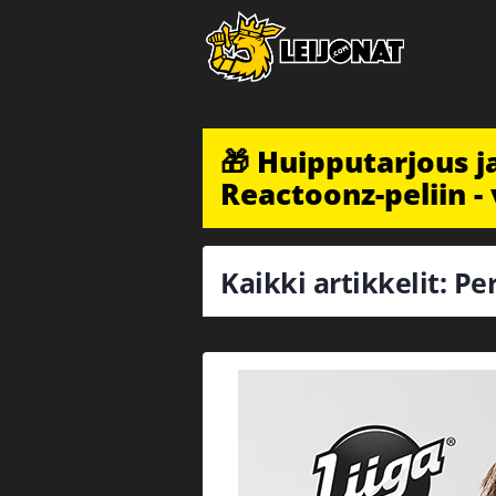
🎁 Huipputarjous 
Reactoonz-peliin - 
Kaikki artikkelit: P