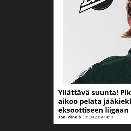
Yllättävä suunta! Pi
aikoo pelata jääkiekk
eksoottiseen liigaan
Toni Pönniö
|
01.04.2019
14:10