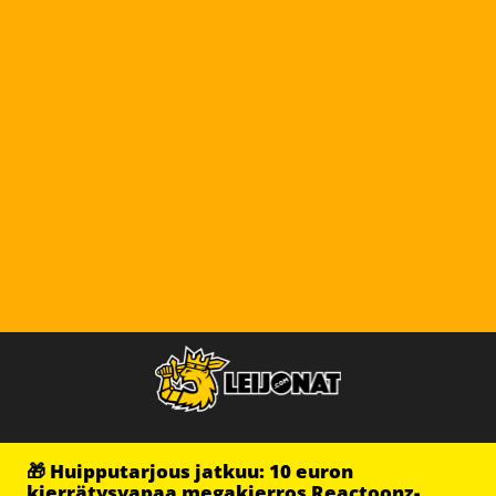
🎁 Huipputarjous jatkuu: 10 euron
kierrätysvapaa megakierros Reactoonz-