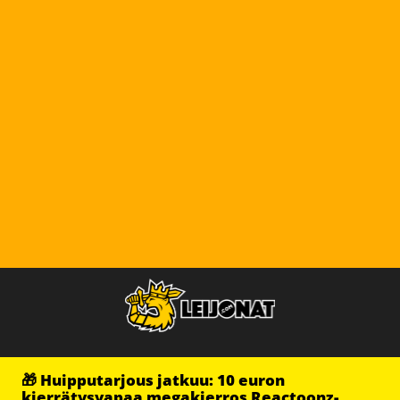
🎁 Huipputarjous jatkuu: 10 euron
kierrätysvapaa megakierros Reactoonz-