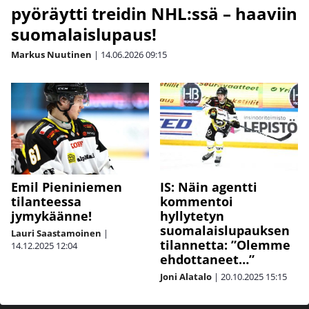
pyöräytti treidin NHL:ssä – haaviin
suomalaislupaus!
Markus Nuutinen
|
14.06.2026
09:15
IS: Näin agentti
Emil Pieniniemen
kommentoi
tilanteessa
hyllytetyn
jymykäänne!
suomalaislupauksen
Lauri Saastamoinen
|
tilannetta: ”Olemme
14.12.2025
12:04
ehdottaneet…”
Joni Alatalo
|
20.10.2025
15:15