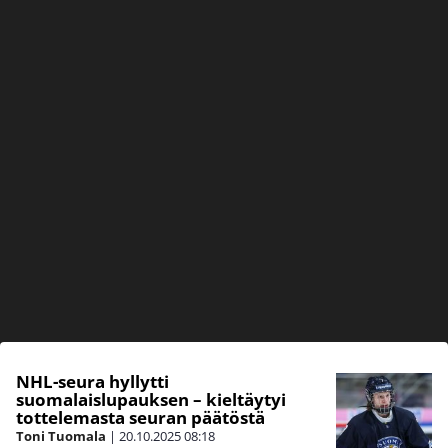
NHL-seura hyllytti
suomalaislupauksen – kieltäytyi
tottelemasta seuran päätöstä
Toni Tuomala
|
20.10.2025
08:18