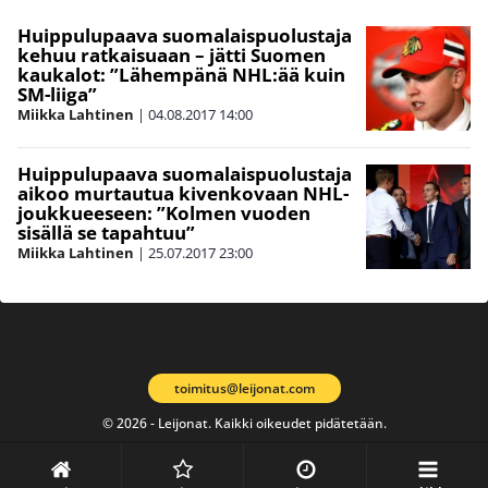
Huippulupaava suomalaispuolustaja
kehuu ratkaisuaan – jätti Suomen
kaukalot: ”Lähempänä NHL:ää kuin
SM-liiga”
Miikka Lahtinen
|
04.08.2017
14:00
Huippulupaava suomalaispuolustaja
aikoo murtautua kivenkovaan NHL-
joukkueeseen: ”Kolmen vuoden
sisällä se tapahtuu”
Miikka Lahtinen
|
25.07.2017
23:00
toimitus@leijonat.com
© 2026 - Leijonat. Kaikki oikeudet pidätetään.