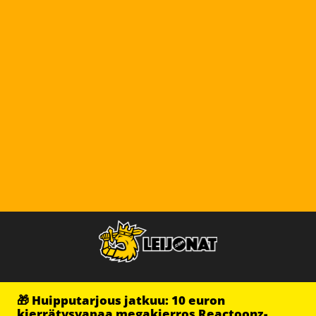
🎁 Huipputarjous jatkuu: 10 euron
kierrätysvapaa megakierros Reactoonz-