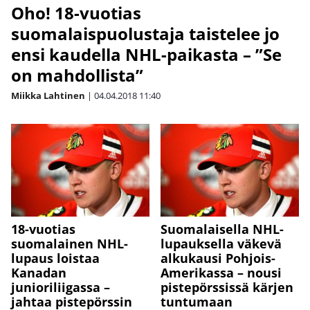
Oho! 18-vuotias
suomalaispuolustaja taistelee jo
ensi kaudella NHL-paikasta – ”Se
on mahdollista”
Miikka Lahtinen
|
04.04.2018
11:40
18-vuotias
Suomalaisella NHL-
suomalainen NHL-
lupauksella väkevä
lupaus loistaa
alkukausi Pohjois-
Kanadan
Amerikassa – nousi
junioriliigassa –
pistepörssissä kärjen
jahtaa pistepörssin
tuntumaan