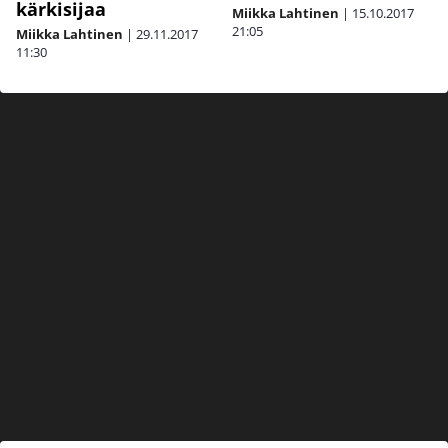
kärkisijaa
Miikka Lahtinen
|
15.10.2017
21:05
Miikka Lahtinen
|
29.11.2017
11:30