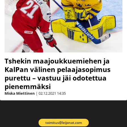
Tshekin maajoukkuemiehen ja
KalPan välinen pelaajasopimus
purettu – vastuu jäi odotettua
pienemmäksi
Miska Miettinen
|
02.12.2021
14:35
toimitus@leijonat.com