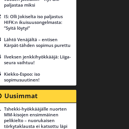
paljastaa miksi
IS: Olli Jokiselta iso paljastus
HIFK:n ikuisuusongelmasta:
”Syitä löytyi”
Lähtö Venäjältä – entisen
Kärpät-tähden sopimus purettu
Ilveksen jenkkihyökkääjä: Liiga-
seura vaihtuu!
Kiekko-Espoo: iso
sopimusuutinen!
Uusimmat
Tshekki-hyökkääjälle nuorten
MM-kisojen ensimmäinen
pelikielto – nuorukaisen
törkytaklausta ei katsottu läpi