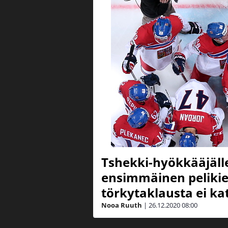
Tshekki-hyökkääjäll
ensimmäinen pelikie
törkytaklausta ei ka
Nooa Ruuth
|
26.12.2020
08:00