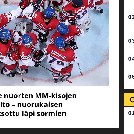
e nuorten MM-kisojen
lto – nuorukaisen
tsottu läpi sormien