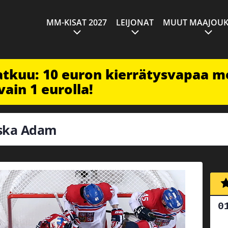
MM-KISAT 2027
LEIJONAT
MUUT MAAJOUK
jatkuu: 10 euron kierrätysvapaa m
vain 1 eurolla!
aska Adam