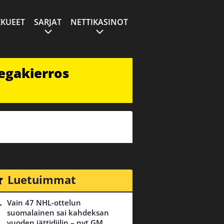
KUEET
SARJAT
NETTIKASINOT
egakierros
Luetuimmat
Vain 47 NHL-ottelun
suomalainen sai kahdeksan
vuoden jättidiilin – nyt GM