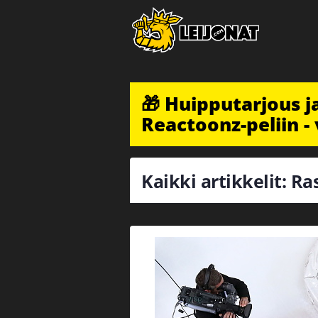
🎁 Huipputarjous 
Reactoonz-peliin - 
Kaikki artikkelit: R