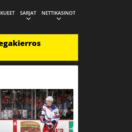
KUEET
SARJAT
NETTIKASINOT
egakierros