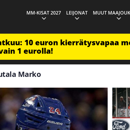
MM-KISAT 2027
LEIJONAT
MUUT MAAJOUK
jatkuu: 10 euron kierrätysvapaa m
vain 1 eurolla!
autala Marko