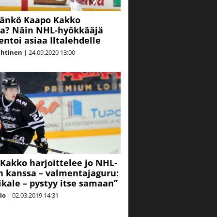
änkö Kaapo Kakko
sa? Näin NHL-hyökkääjä
toi asiaa Iltalehdelle
ahtinen
|
24.09.2020
13:00
Kakko harjoittelee jo NHL-
n kanssa – valmentajaguru:
oikale – pystyy itse samaan”
alo
|
02.03.2019
14:31