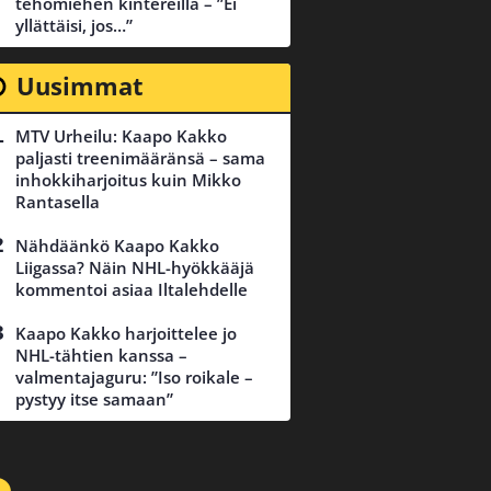
tehomiehen kintereillä – ”Ei
yllättäisi, jos…”
Uusimmat
MTV Urheilu: Kaapo Kakko
paljasti treenimääränsä – sama
inhokkiharjoitus kuin Mikko
Rantasella
Nähdäänkö Kaapo Kakko
Liigassa? Näin NHL-hyökkääjä
kommentoi asiaa Iltalehdelle
Kaapo Kakko harjoittelee jo
NHL-tähtien kanssa –
valmentajaguru: ”Iso roikale –
pystyy itse samaan”