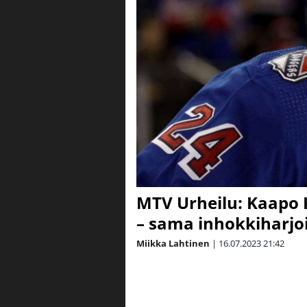
MTV Urheilu: Kaapo 
– sama inhokkiharjo
Miikka Lahtinen
|
16.07.2023
21:42