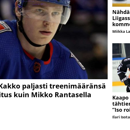
Nähdä
Liigas
kommen
Miikka L
Kakko paljasti treenimääränsä
itus kuin Mikko Rantasella
Kaapo 
tähtie
”Iso r
Ilari Isot