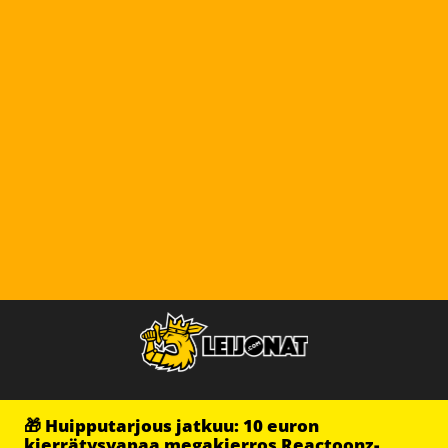
🎁 Huipputarjous jatkuu: 10 euron
kierrätysvapaa megakierros Reactoonz-