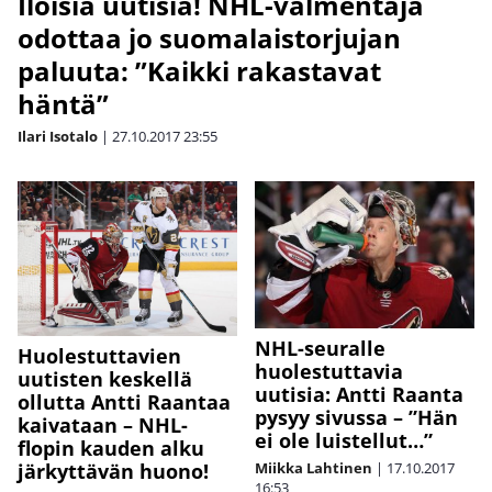
Iloisia uutisia! NHL-valmentaja
odottaa jo suomalaistorjujan
paluuta: ”Kaikki rakastavat
häntä”
Ilari Isotalo
|
27.10.2017
23:55
NHL-seuralle
Huolestuttavien
huolestuttavia
uutisten keskellä
uutisia: Antti Raanta
ollutta Antti Raantaa
pysyy sivussa – ”Hän
kaivataan – NHL-
ei ole luistellut…”
flopin kauden alku
Miikka Lahtinen
|
17.10.2017
järkyttävän huono!
16:53