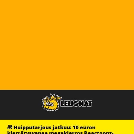
🎁 Huipputarjous jatkuu: 10 euron
kierrätysvapaa megakierros Reactoonz-