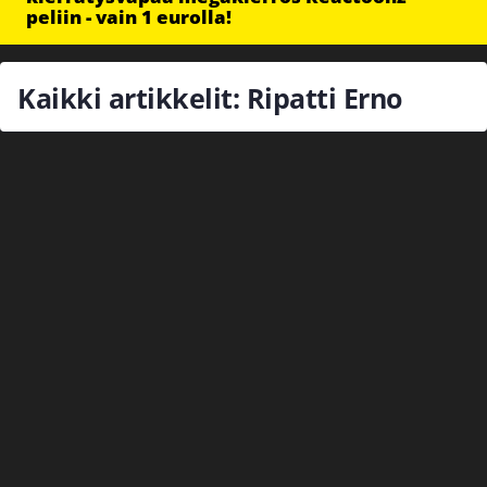
peliin - vain 1 eurolla!
Kaikki artikkelit: Ripatti Erno