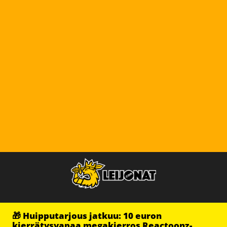
🎁 Huipputarjous jatkuu: 10 euron
kierrätysvapaa megakierros Reactoonz-