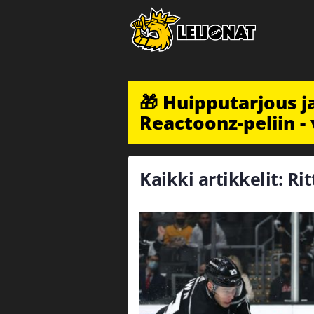
🎁 Huipputarjous 
Reactoonz-peliin - 
Kaikki artikkelit: Ri