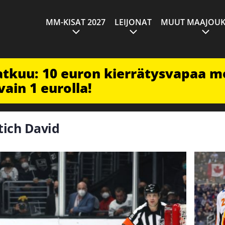
MM-KISAT 2027
LEIJONAT
MUUT MAAJOUK
jatkuu: 10 euron kierrätysvapaa m
vain 1 eurolla!
ttich David