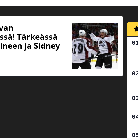
ivan
issä! Tärkeässä
aineen ja Sidney