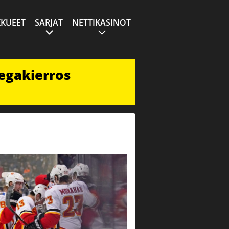
KUEET
SARJAT
NETTIKASINOT
egakierros