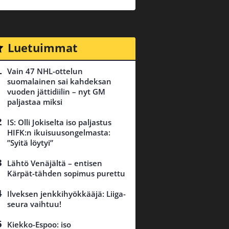
Luetuimmat
Vain 47 NHL-ottelun
suomalainen sai kahdeksan
vuoden jättidiilin – nyt GM
paljastaa miksi
IS: Olli Jokiselta iso paljastus
HIFK:n ikuisuusongelmasta:
”Syitä löytyi”
Lähtö Venäjältä – entisen
Kärpät-tähden sopimus purettu
Ilveksen jenkkihyökkääjä: Liiga-
seura vaihtuu!
Kiekko-Espoo: iso