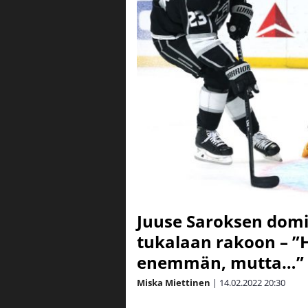
Juuse Saroksen domi
tukalaan rakoon – ”H
enemmän, mutta…”
Miska Miettinen
|
14.02.2022
20:30