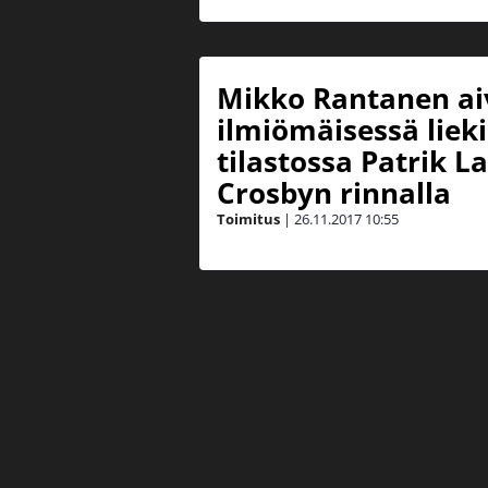
Mikko Rantanen a
ilmiömäisessä liek
tilastossa Patrik L
Crosbyn rinnalla
Toimitus
|
26.11.2017
10:55