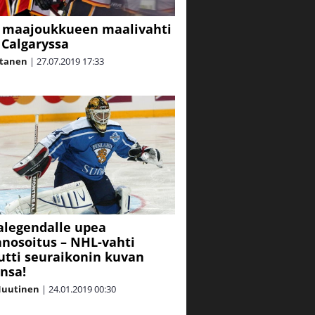
 maajoukkueen maalivahti
 Calgaryssa
rtanen
|
27.07.2019
17:33
alegendalle upea
nosoitus – NHL-vahti
tti seuraikonin kuvan
nsa!
Nuutinen
|
24.01.2019
00:30