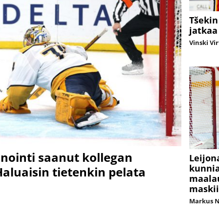
Tšekin
jatkaa
Vinski Vi
nointi saanut kollegan
Leijon
kunnia
aluaisin tietenkin pelata
maalau
maskii
Markus 