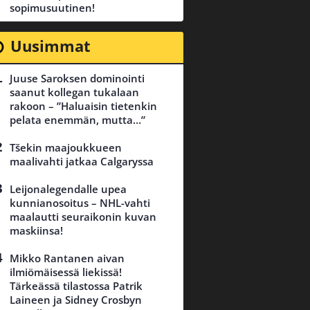
sopimusuutinen!
Uusimmat
Juuse Saroksen dominointi
saanut kollegan tukalaan
rakoon – ”Haluaisin tietenkin
pelata enemmän, mutta…”
Tšekin maajoukkueen
maalivahti jatkaa Calgaryssa
Leijonalegendalle upea
kunnianosoitus – NHL-vahti
maalautti seuraikonin kuvan
maskiinsa!
Mikko Rantanen aivan
ilmiömäisessä liekissä!
Tärkeässä tilastossa Patrik
Laineen ja Sidney Crosbyn