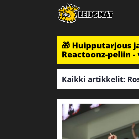
🎁 Huipputarjous 
Reactoonz-peliin - 
Kaikki artikkelit: R