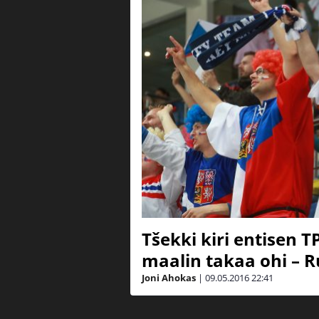
Tšekki kiri entisen 
maalin takaa ohi – R
Joni Ahokas
|
09.05.2016
22:41