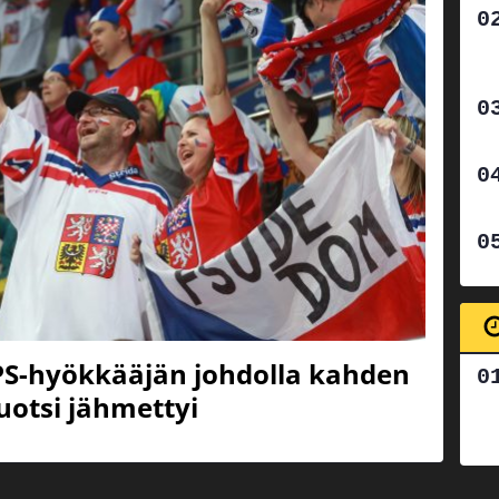
TPS-hyökkääjän johdolla kahden
uotsi jähmettyi