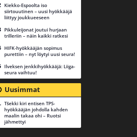
Kiekko-Espoolta iso
siirtouutinen – uusi hyökkääjä
liittyy joukkueeseen
Pikkuleijonat joutui hurjaan
trilleriin – näin kaikki ratkesi
HIFK-hyökkääjän sopimus
purettiin – nyt löytyi uusi seura!
Ilveksen jenkkihyökkääjä: Liiga-
seura vaihtuu!
Uusimmat
Tšekki kiri entisen TPS-
hyökkääjän johdolla kahden
maalin takaa ohi – Ruotsi
jähmettyi