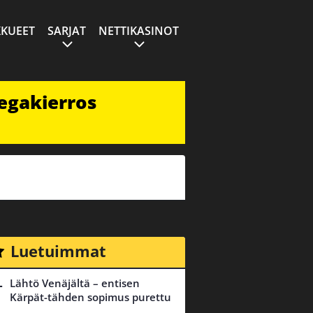
KUEET
SARJAT
NETTIKASINOT
egakierros
Luetuimmat
Lähtö Venäjältä – entisen
Kärpät-tähden sopimus purettu