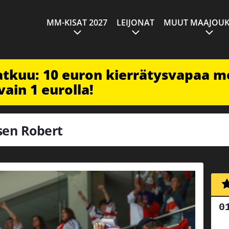
MM-KISAT 2027
LEIJONAT
MUUT MAAJOUK
jatkuu: 10 euron kierrätysvapaa m
vain 1 eurolla!
osen Robert