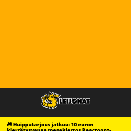
🎁 Huipputarjous jatkuu: 10 euron
kierrätysvapaa megakierros Reactoonz-