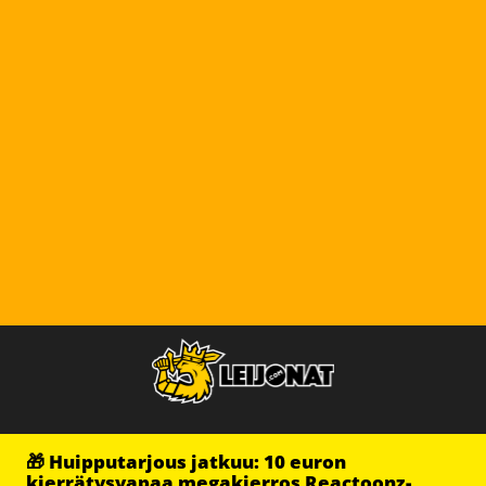
🎁 Huipputarjous jatkuu: 10 euron
kierrätysvapaa megakierros Reactoonz-