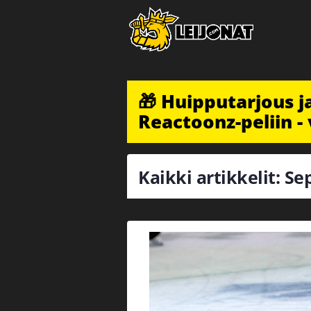
🎁 Huipputarjous 
Reactoonz-peliin - 
Kaikki artikkelit: Se