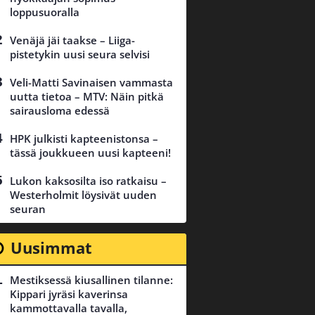
loppusuoralla
Venäjä jäi taakse – Liiga-
pistetykin uusi seura selvisi
Veli-Matti Savinaisen vammasta
uutta tietoa – MTV: Näin pitkä
sairausloma edessä
HPK julkisti kapteenistonsa –
tässä joukkueen uusi kapteeni!
Lukon kaksosilta iso ratkaisu –
Westerholmit löysivät uuden
seuran
Uusimmat
Mestiksessä kiusallinen tilanne:
Kippari jyräsi kaverinsa
kammottavalla tavalla,