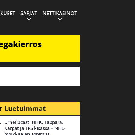
KUEET
SARJAT
NETTIKASINOT
egakierros
Luetuimmat
Urheilucast: HIFK, Tappara,
Kärpät ja TPS kisassa – NHL-
hyökkääjän sopimus