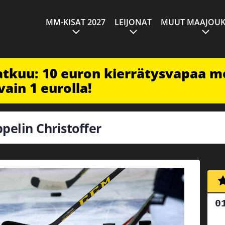
MM-KISAT 2027
LEIJONAT
MUUT MAAJOUK
jatkuu: 10 euron kierrätysvapaa m
vain 1 eurolla!
ppelin Christoffer