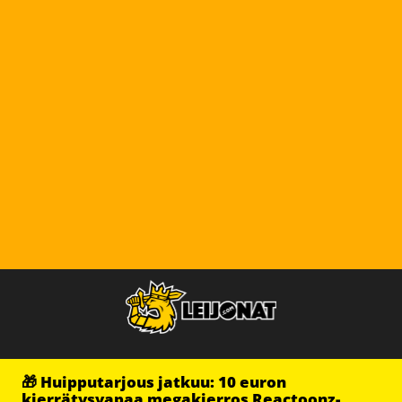
🎁 Huipputarjous jatkuu: 10 euron
kierrätysvapaa megakierros Reactoonz-