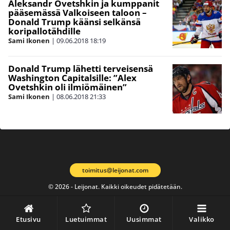
Aleksandr Ovetshkin ja kumppanit
pääsemässä Valkoiseen taloon –
Donald Trump käänsi selkänsä
koripallotähdille
Sami Ikonen
|
09.06.2018
18:19
Donald Trump lähetti terveisensä
Washington Capitalsille: ”Alex
Ovetshkin oli ilmiömäinen”
Sami Ikonen
|
08.06.2018
21:33
toimitus@leijonat.com
© 2026 - Leijonat. Kaikki oikeudet pidätetään.
Etusivu
Luetuimmat
Uusimmat
Valikko