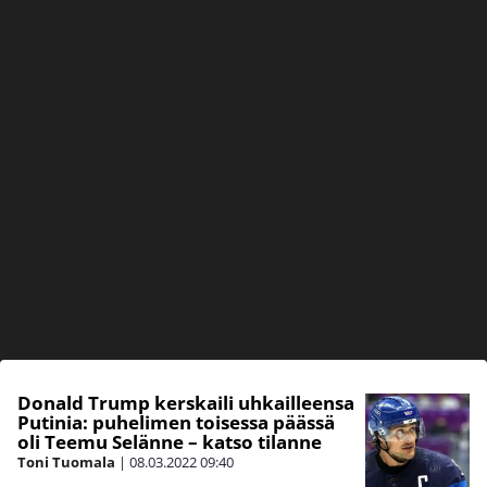
Donald Trump kerskaili uhkailleensa
Putinia: puhelimen toisessa päässä
oli Teemu Selänne – katso tilanne
Toni Tuomala
|
08.03.2022
09:40