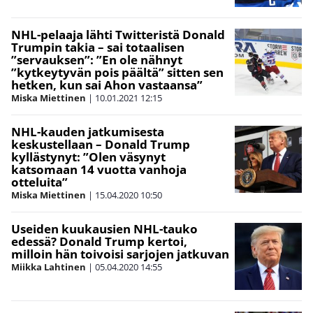
NHL-pelaaja lähti Twitteristä Donald
Trumpin takia – sai totaalisen
”servauksen”: ”En ole nähnyt
”kytkeytyvän pois päältä” sitten sen
hetken, kun sai Ahon vastaansa”
Miska Miettinen
|
10.01.2021
12:15
NHL-kauden jatkumisesta
keskustellaan – Donald Trump
kyllästynyt: ”Olen väsynyt
katsomaan 14 vuotta vanhoja
otteluita”
Miska Miettinen
|
15.04.2020
10:50
Useiden kuukausien NHL-tauko
edessä? Donald Trump kertoi,
milloin hän toivoisi sarjojen jatkuvan
Miikka Lahtinen
|
05.04.2020
14:55