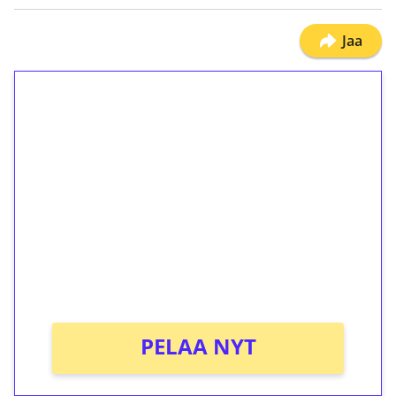
Jaa
1€ = 10€ arvosta
ilmaiskierroksia ilman
kierrätystä!
Talleta 1€
Saat heti 50 ilmaiskierrosta Tuohi 1000 -
peliin (arvo 0,20€ per kierros)!
Ei kierrätysvaatimusta!
PELAA NYT