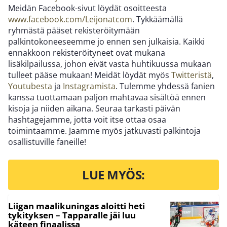
Meidän Facebook-sivut löydät osoitteesta
www.facebook.com/Leijonatcom
. Tykkäämällä
ryhmästä pääset rekisteröitymään
palkintokoneeseemme jo ennen sen julkaisia. Kaikki
ennakkoon rekisteröityneet ovat mukana
lisäkilpailussa, johon eivät vasta huhtikuussa mukaan
tulleet pääse mukaan! Meidät löydät myös
Twitteristä
,
Youtubesta
ja
Instagramista
. Tulemme yhdessä fanien
kanssa tuottamaan paljon mahtavaa sisältöä ennen
kisoja ja niiden aikana. Seuraa tarkasti päivän
hashtagejamme, jotta voit itse ottaa osaa
toimintaamme. Jaamme myös jatkuvasti palkintoja
osallistuville faneille!
LUE MYÖS:
Liigan maalikuningas aloitti heti
tykityksen – Tapparalle jäi luu
käteen finaalissa