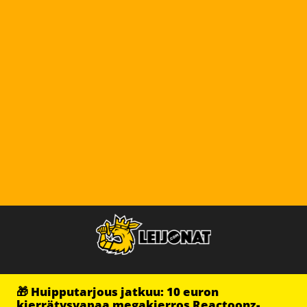
🎁 Huipputarjous jatkuu: 10 euron
kierrätysvapaa megakierros Reactoonz-