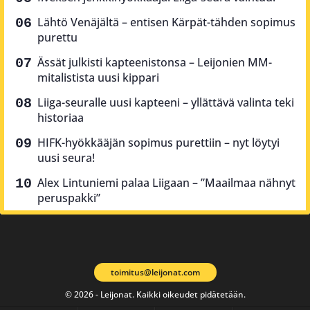
Lähtö Venäjältä – entisen Kärpät-tähden sopimus
purettu
Ässät julkisti kapteenistonsa – Leijonien MM-
mitalistista uusi kippari
Liiga-seuralle uusi kapteeni – yllättävä valinta teki
historiaa
HIFK-hyökkääjän sopimus purettiin – nyt löytyi
uusi seura!
Alex Lintuniemi palaa Liigaan – ”Maailmaa nähnyt
peruspakki”
toimitus@leijonat.com
© 2026 - Leijonat. Kaikki oikeudet pidätetään.