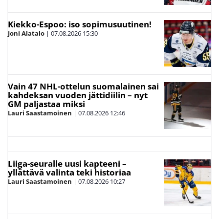
Kiekko-Espoo: iso sopimusuutinen!
Joni Alatalo
|
07.08.2026
15:30
Vain 47 NHL-ottelun suomalainen sai
kahdeksan vuoden jättidiilin – nyt
GM paljastaa miksi
Lauri Saastamoinen
|
07.08.2026
12:46
Liiga-seuralle uusi kapteeni –
yllättävä valinta teki historiaa
Lauri Saastamoinen
|
07.08.2026
10:27