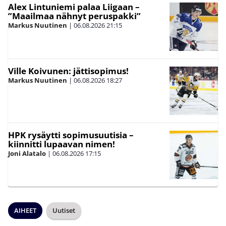
Alex Lintuniemi palaa Liigaan –
”Maailmaa nähnyt peruspakki”
Markus Nuutinen
|
06.08.2026
21:15
Ville Koivunen: jättisopimus!
Markus Nuutinen
|
06.08.2026
18:27
HPK rysäytti sopimusuutisia –
kiinnitti lupaavan nimen!
Joni Alatalo
|
06.08.2026
17:15
AIHEET
Uutiset