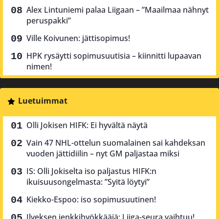
Alex Lintuniemi palaa Liigaan – ”Maailmaa nähnyt
peruspakki”
Ville Koivunen: jättisopimus!
HPK rysäytti sopimusuutisia – kiinnitti lupaavan
nimen!
Luetuimmat
Olli Jokisen HIFK: Ei hyvältä näytä
Vain 47 NHL-ottelun suomalainen sai kahdeksan
vuoden jättidiilin – nyt GM paljastaa miksi
IS: Olli Jokiselta iso paljastus HIFK:n
ikuisuusongelmasta: ”Syitä löytyi”
Kiekko-Espoo: iso sopimusuutinen!
Ilveksen jenkkihyökkääjä: Liiga-seura vaihtuu!