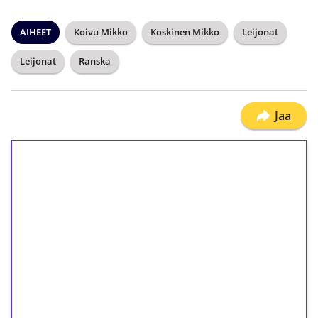
AIHEET
Koivu Mikko
Koskinen Mikko
Leijonat
Leijonat
Ranska
Jaa
1€ = 10€ arvosta
ilmaiskierroksia ilman
kierrätystä!
Talleta 1€
Saat heti 50 ilmaiskierrosta Tuohi 1000 -
peliin (arvo 0,20€ per kierros)!
Ei kierrätysvaatimusta!