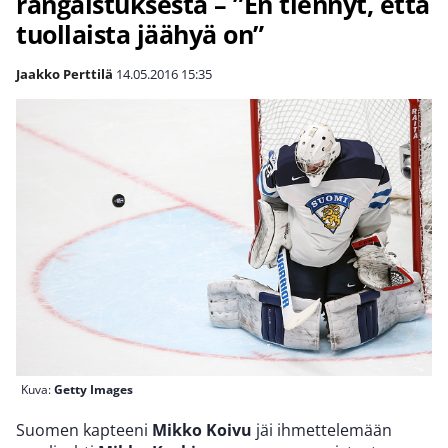
rangaistuksesta – ”En tiennyt, että
tuollaista jäähyä on”
Jaakko Perttilä
14.05.2016
15:35
Kuva:
Getty Images
Suomen kapteeni
Mikko Koivu
jäi ihmettelemään