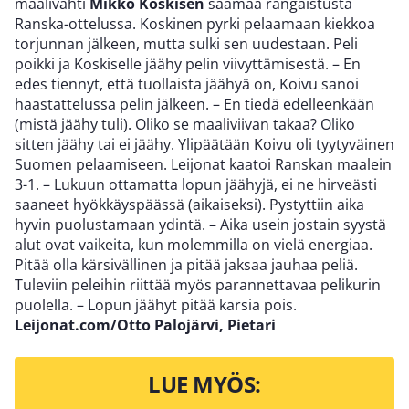
maalivahti
Mikko Koskisen
saamaa rangaistusta
Ranska-ottelussa. Koskinen pyrki pelaamaan kiekkoa
torjunnan jälkeen, mutta sulki sen uudestaan. Peli
poikki ja Koskiselle jäähy pelin viivyttämisestä. – En
edes tiennyt, että tuollaista jäähyä on, Koivu sanoi
haastattelussa pelin jälkeen. – En tiedä edelleenkään
(mistä jäähy tuli). Oliko se maaliviivan takaa? Oliko
sitten jäähy tai ei jäähy. Ylipäätään Koivu oli tyytyväinen
Suomen pelaamiseen. Leijonat kaatoi Ranskan maalein
3-1. – Lukuun ottamatta lopun jäähyjä, ei ne hirveästi
saaneet hyökkäyspäässä (aikaiseksi). Pystyttiin aika
hyvin puolustamaan ydintä. – Aika usein jostain syystä
alut ovat vaikeita, kun molemmilla on vielä energiaa.
Pitää olla kärsivällinen ja pitää jaksaa jauhaa peliä.
Tuleviin peleihin riittää myös parannettavaa pelikurin
puolella. – Lopun jäähyt pitää karsia pois.
Leijonat.com/Otto Palojärvi, Pietari
LUE MYÖS: