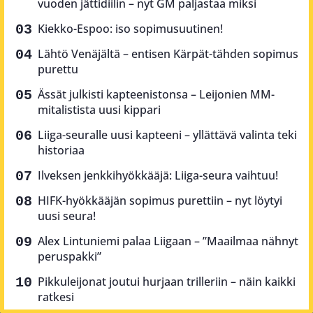
vuoden jättidiilin – nyt GM paljastaa miksi
Kiekko-Espoo: iso sopimusuutinen!
Lähtö Venäjältä – entisen Kärpät-tähden sopimus
purettu
Ässät julkisti kapteenistonsa – Leijonien MM-
mitalistista uusi kippari
Liiga-seuralle uusi kapteeni – yllättävä valinta teki
historiaa
Ilveksen jenkkihyökkääjä: Liiga-seura vaihtuu!
HIFK-hyökkääjän sopimus purettiin – nyt löytyi
uusi seura!
Alex Lintuniemi palaa Liigaan – ”Maailmaa nähnyt
peruspakki”
Pikkuleijonat joutui hurjaan trilleriin – näin kaikki
ratkesi