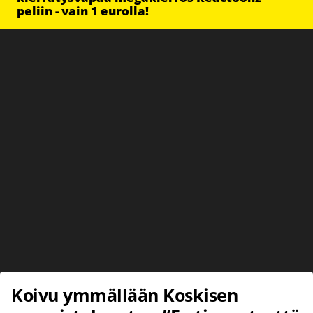
peliin - vain 1 eurolla!
Koivu ymmällään Koskisen