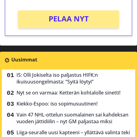
PELAA NYT
Uusimmat
IS: Olli Jokiselta iso paljastus HIFK:n
ikuisuusongelmasta: ”Syitä löytyi”
Nyt se on varmaa: Ketterän kohtalolle sinetti!
Kiekko-Espoo: iso sopimusuutinen!
Vain 47 NHL-ottelun suomalainen sai kahdeksan
vuoden jättidiilin – nyt GM paljastaa miksi
Liiga-seuralle uusi kapteeni – yllättävä valinta teki