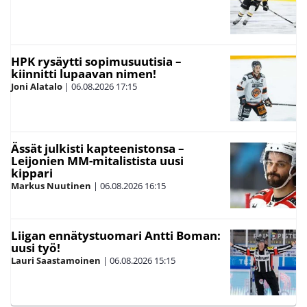
HPK rysäytti sopimusuutisia –
kiinnitti lupaavan nimen!
Joni Alatalo
|
06.08.2026
17:15
Ässät julkisti kapteenistonsa –
Leijonien MM-mitalistista uusi
kippari
Markus Nuutinen
|
06.08.2026
16:15
Liigan ennätystuomari Antti Boman:
uusi työ!
Lauri Saastamoinen
|
06.08.2026
15:15