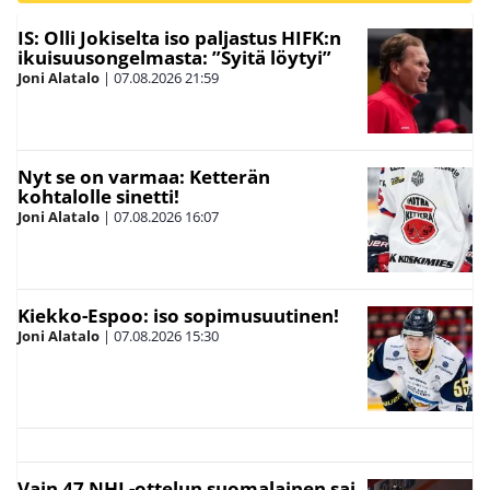
IS: Olli Jokiselta iso paljastus HIFK:n
ikuisuusongelmasta: ”Syitä löytyi”
Joni Alatalo
|
07.08.2026
21:59
Nyt se on varmaa: Ketterän
kohtalolle sinetti!
Joni Alatalo
|
07.08.2026
16:07
Kiekko-Espoo: iso sopimusuutinen!
Joni Alatalo
|
07.08.2026
15:30
Vain 47 NHL-ottelun suomalainen sai