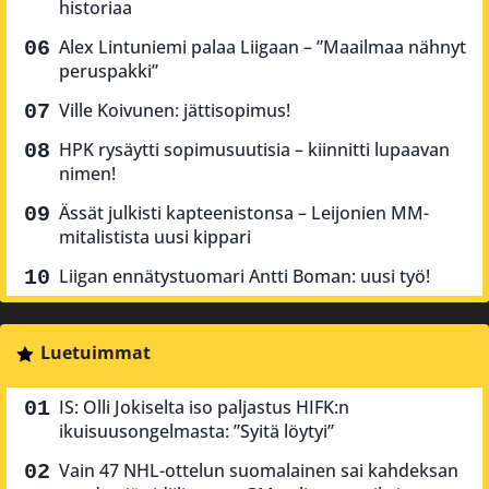
historiaa
Alex Lintuniemi palaa Liigaan – ”Maailmaa nähnyt
peruspakki”
Ville Koivunen: jättisopimus!
HPK rysäytti sopimusuutisia – kiinnitti lupaavan
nimen!
Ässät julkisti kapteenistonsa – Leijonien MM-
mitalistista uusi kippari
Liigan ennätystuomari Antti Boman: uusi työ!
Luetuimmat
IS: Olli Jokiselta iso paljastus HIFK:n
ikuisuusongelmasta: ”Syitä löytyi”
Vain 47 NHL-ottelun suomalainen sai kahdeksan