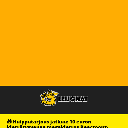
🎁 Huipputarjous jatkuu: 10 euron
kierrätysvapaa megakierros Reactoonz-