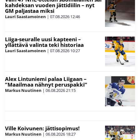
kahdeksan vuoden jättidiilin – nyt
GM paljastaa miksi
Lauri Saastamoinen
|
07.08.2026
12:46
Liiga-seuralle uusi kapteeni –
yllättävä valinta teki historiaa
Lauri Saastamoinen
|
07.08.2026
10:27
Alex Lintuniemi palaa Liigaan –
”Maailmaa nähnyt peruspakki”
Markus Nuutinen
|
06.08.2026
21:15
Ville Koivunen: jättisopimus!
Markus Nuutinen
|
06.08.2026
18:27