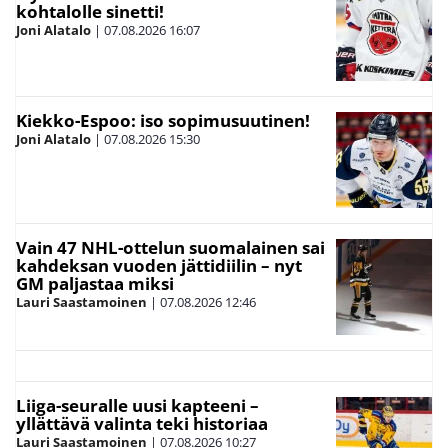
kohtalolle sinetti!
Joni Alatalo
|
07.08.2026
16:07
Kiekko-Espoo: iso sopimusuutinen!
Joni Alatalo
|
07.08.2026
15:30
Vain 47 NHL-ottelun suomalainen sai
kahdeksan vuoden jättidiilin – nyt
GM paljastaa miksi
Lauri Saastamoinen
|
07.08.2026
12:46
Liiga-seuralle uusi kapteeni –
yllättävä valinta teki historiaa
Lauri Saastamoinen
|
07.08.2026
10:27