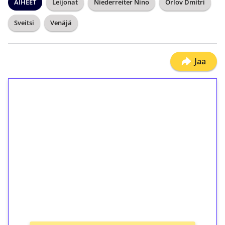
AIHEET
Leijonat
Niederreiter Nino
Orlov Dmitri
Sveitsi
Venäjä
Jaa
1€ = 10€ arvosta
ilmaiskierroksia ilman
kierrätystä!
Talleta 1€
Saat heti 50 ilmaiskierrosta Tuohi 1000 -
peliin (arvo 0,20€ per kierros)!
Ei kierrätysvaatimusta!