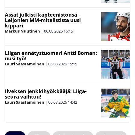
Ässät julkisti kapteenistonsa –
Leijonien MM-mitalistista uusi
kippari
Markus Nuutinen
|
06.08.2026
16:15
Liigan ennätystuomari Antti Boman:
uusi työ!
Lauri Saastamoinen
|
06.08.2026
15:15
Ilveksen jenkkihyökkääjä: Liiga-
seura vaihtuu!
Lauri Saastamoinen
|
06.08.2026
14:42