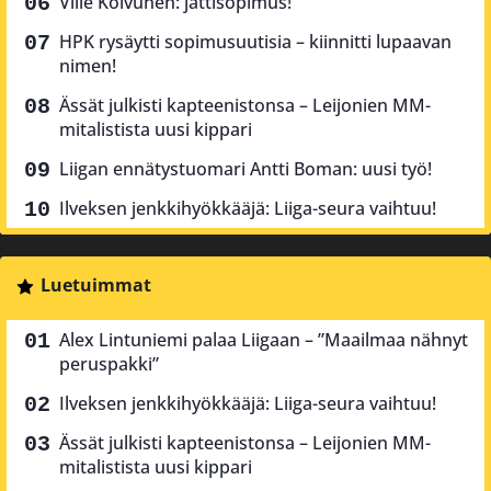
Ville Koivunen: jättisopimus!
HPK rysäytti sopimusuutisia – kiinnitti lupaavan
nimen!
Ässät julkisti kapteenistonsa – Leijonien MM-
mitalistista uusi kippari
Liigan ennätystuomari Antti Boman: uusi työ!
Ilveksen jenkkihyökkääjä: Liiga-seura vaihtuu!
Luetuimmat
Alex Lintuniemi palaa Liigaan – ”Maailmaa nähnyt
peruspakki”
Ilveksen jenkkihyökkääjä: Liiga-seura vaihtuu!
Ässät julkisti kapteenistonsa – Leijonien MM-
mitalistista uusi kippari