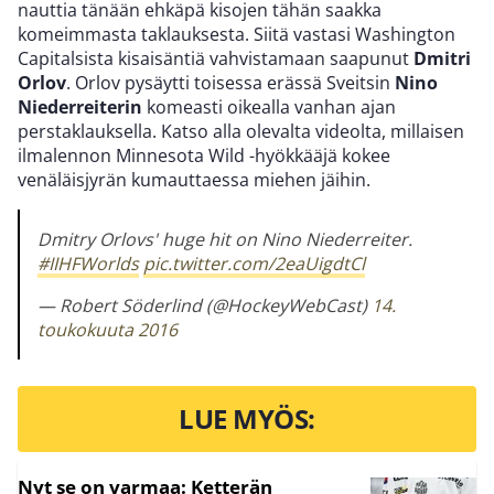
nauttia tänään ehkäpä kisojen tähän saakka
komeimmasta taklauksesta. Siitä vastasi Washington
Capitalsista kisaisäntiä vahvistamaan saapunut
Dmitri
Orlov
. Orlov pysäytti toisessa erässä Sveitsin
Nino
Niederreiterin
komeasti oikealla vanhan ajan
perstaklauksella. Katso alla olevalta videolta, millaisen
ilmalennon Minnesota Wild -hyökkääjä kokee
venäläisjyrän kumauttaessa miehen jäihin.
Dmitry Orlovs' huge hit on Nino Niederreiter.
#IIHFWorlds
pic.twitter.com/2eaUigdtCl
— Robert Söderlind (@HockeyWebCast)
14.
toukokuuta 2016
LUE MYÖS:
Nyt se on varmaa: Ketterän