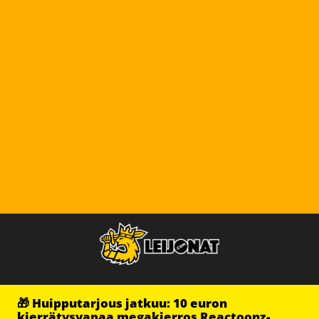
🎁 Huipputarjous jatkuu: 10 euron
kierrätysvapaa megakierros Reactoonz-