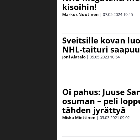
kisoihin!
Markus Nuutinen
|
07.05.2024
19:45
Sveitsille kovan lu
NHL-taituri saapu
Joni Alatalo
|
05.05.2023
10:54
Oi pahus: Juuse Sa
osuman – peli lopp
tähden jyrättyä
Miska Miettinen
|
03.03.2021
09:02