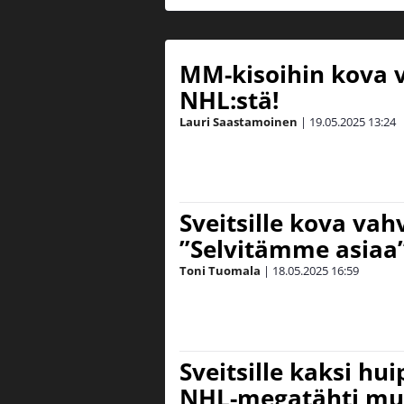
MM-kisoihin kova 
NHL:stä!
Lauri Saastamoinen
|
19.05.2025
13:24
Sveitsille kova vah
”Selvitämme asiaa
Toni Tuomala
|
18.05.2025
16:59
Sveitsille kaksi hu
NHL-megatähti m