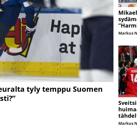
Mikael
sydäme
”Harmi
Markus 
seuralta tyly temppu Suomen
sti?”
Sveits
huima
tähdel
Markus 