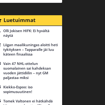
Luetuimmat
Olli Jokisen HIFK: Ei hyvältä
näytä
Liigan maalikuningas aloitti heti
tykityksen – Tapparalle jäi luu
käteen finaalissa
Vain 47 NHL-ottelun
suomalainen sai kahdeksan
vuoden jättidiilin – nyt GM
paljastaa miksi
Kiekko-Espoo: iso
sopimusuutinen!
Tomek Valtonen ei hätkähdä