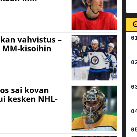
okan vahvistus –
u MM-kisoihin
ros sai kovan
ui kesken NHL-