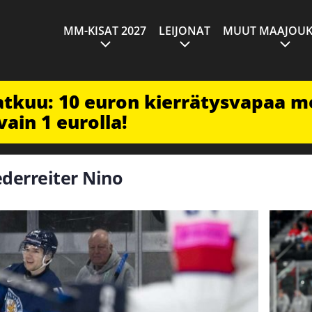
MM-KISAT 2027
LEIJONAT
MUUT MAAJOUK
jatkuu: 10 euron kierrätysvapaa m
vain 1 eurolla!
ederreiter Nino