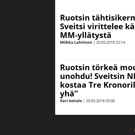
Ruotsin tähtisiker
Sveitsi virittelee 
MM-yllätystä
Miikka Lahtinen
|
20.05.2018
22:14
Ruotsin törkeä mo
unohdu! Sveitsin N
kostaa Tre Kronoril
yhä”
Ilari Isotalo
|
20.05.2018
05:00