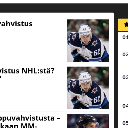
vahvistus
vistus NHL:stä?
”
ippuvahvistusta –
ukaan MM-