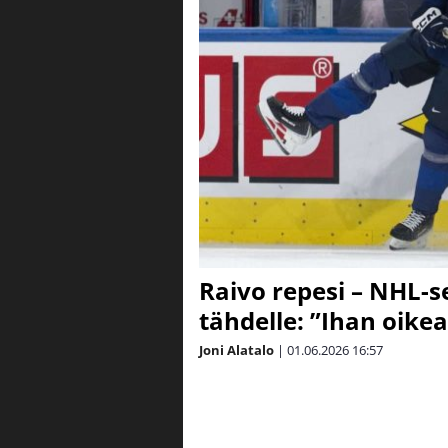
Raivo repesi – NHL-
tähdelle: ”Ihan oikea
Joni Alatalo
|
01.06.2026
16:57