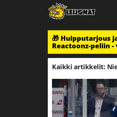
🎁 Huipputarjous 
Reactoonz-peliin - 
Kaikki artikkelit: Ni