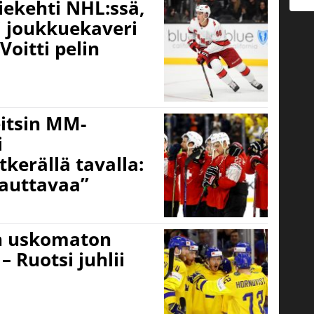
iekehti NHL:ssä,
 joukkuekaveri
oitti pelin
itsin MM-
i
tkerällä tavalla:
hauttavaa”
sin uskomaton
 – Ruotsi juhlii