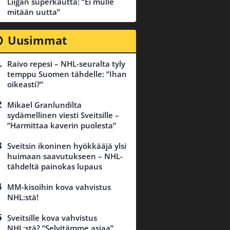
Liigan superkautta: ”Ei mulle
mitään uutta”
Uusimmat
Raivo repesi – NHL-seuralta tyly
temppu Suomen tähdelle: ”Ihan
oikeasti?”
Mikael Granlundilta
sydämellinen viesti Sveitsille –
”Harmittaa kaverin puolesta”
Sveitsin ikoninen hyökkääjä ylsi
huimaan saavutukseen – NHL-
tähdeltä painokas lupaus
MM-kisoihin kova vahvistus
NHL:stä!
Sveitsille kova vahvistus
NHL:stä? ”Selvitämme asiaa”