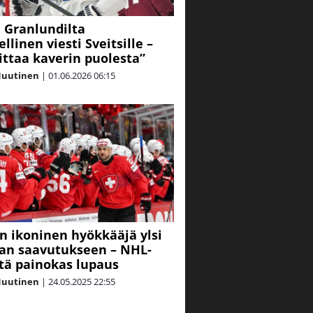
 Granlundilta
llinen viesti Sveitsille –
ttaa kaverin puolesta”
Nuutinen
|
01.06.2026
06:15
in ikoninen hyökkääjä ylsi
an saavutukseen – NHL-
tä painokas lupaus
Nuutinen
|
24.05.2025
22:55