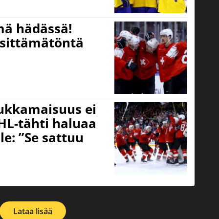
mä hädässä!
käsittämätöntä
ukkamaisuus ei
HL-tähti haluaa
le: ”Se sattuu
Lataa lisää