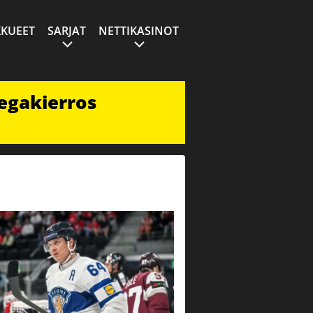
KUEET
SARJAT
NETTIKASINOT
egakierros