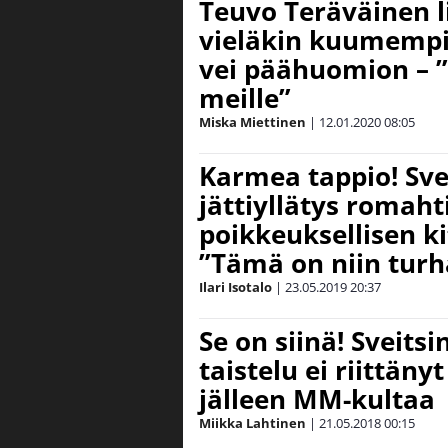
Teuvo Teräväinen l
vieläkin kuumempi
vei päähuomion – ”V
meille”
Miska Miettinen
|
12.01.2020
08:05
Karmea tappio! Sve
jättiyllätys romaht
poikkeuksellisen ki
”Tämä on niin tur
Ilari Isotalo
|
23.05.2019
20:37
Se on siinä! Sveit
taistelu ei riittänyt
jälleen MM-kultaa
Miikka Lahtinen
|
21.05.2018
00:15