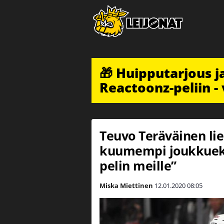
🎁 Huipputarjous 
Reactoonz-peliin - 
Teuvo Teräväinen lie
kuumempi joukkueka
pelin meille”
Miska Miettinen
12.01.2020
08:05