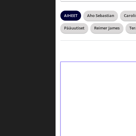
AIHEET
Aho Sebastian
Caroli
Pääuutiset
Reimer James
Ter
1€ = 10€ arvosta 
kierrätystä!
Talleta 1€
Saat heti 50 ilmaiskierr
kierros)!
Ei kierrätysvaatimusta!