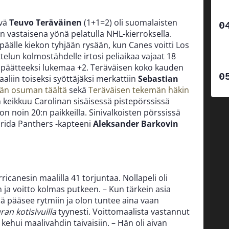
ävä
Teuvo Teräväinen
(1+1=2) oli suomalaisten
 vastaisena yönä pelatulla NHL-kierroksella.
i päälle kiekon tyhjään rysään, kun Canes voitti Los
elun kolmostähdelle irtosi peliaikaa vajaat 18
an päätteeksi lukemaa +2. Teräväisen koko kauden
liin toiseksi syöttäjäksi merkattiin
Sebastian
än osuman täältä
sekä
Teräväisen tekemän häkin
 keikkuu Carolinan sisäisessä pistepörssissä
n noin 20:n paikkeilla. Sinivalkoisten pörssissä
orida Panthers -kapteeni
Aleksander Barkovin
ricanesin maalilla 41 torjuntaa. Nollapeli oli
 ja voitto kolmas putkeen. – Kun tärkein asia
iinä pääsee rytmiin ja olon tuntee aina vaan
ran kotisivuilla
tyynesti. Voittomaalista vastannut
kehui maalivahdin taivaisiin. – Hän oli aivan