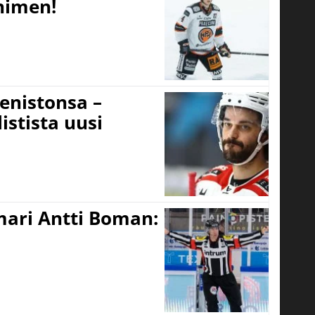
 nimen!
eenistonsa –
istista uusi
mari Antti Boman: