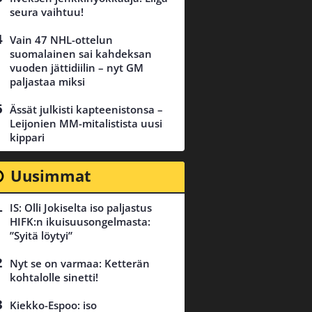
seura vaihtuu!
Vain 47 NHL-ottelun
suomalainen sai kahdeksan
vuoden jättidiilin – nyt GM
paljastaa miksi
Ässät julkisti kapteenistonsa –
Leijonien MM-mitalistista uusi
kippari
Uusimmat
IS: Olli Jokiselta iso paljastus
HIFK:n ikuisuusongelmasta:
”Syitä löytyi”
Nyt se on varmaa: Ketterän
kohtalolle sinetti!
Kiekko-Espoo: iso