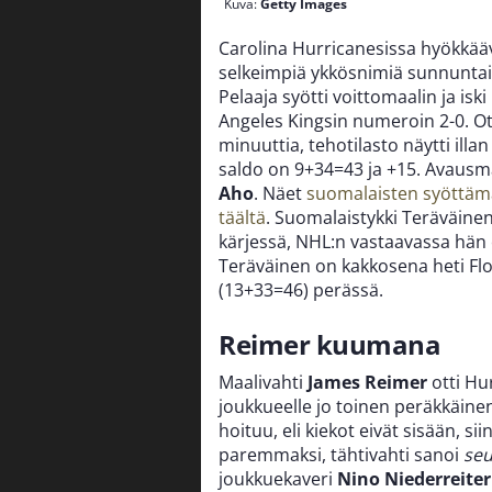
Kuva:
Getty Images
Carolina Hurricanesissa hyökkä
selkeimpiä ykkösnimiä sunnuntain
Pelaaja syötti voittomaalin ja isk
Angeles Kingsin numeroin 2-0. Ott
minuuttia, tehotilasto näytti ill
saldo on 9+34=43 ja +15. Avausmaa
Aho
. Näet
suomalaisten syöttäm
täältä
. Suomalaistykki Teräväinen
kärjessä, NHL:n vastaavassa hän o
Teräväinen on kakkosena heti Fl
(13+33=46) perässä.
Reimer kuumana
Maalivahti
James Reimer
otti Hur
joukkueelle jo toinen peräkkäinen
hoituu, eli kiekot eivät sisään, s
paremmaksi, tähtivahti sanoi
seu
joukkuekaveri
Nino Niederreiter