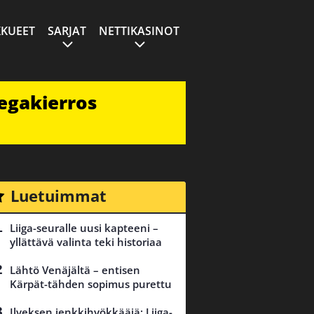
KUEET
SARJAT
NETTIKASINOT
egakierros
Luetuimmat
Liiga-seuralle uusi kapteeni –
yllättävä valinta teki historiaa
Lähtö Venäjältä – entisen
Kärpät-tähden sopimus purettu
Ilveksen jenkkihyökkääjä: Liiga-