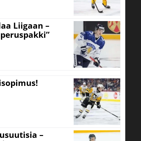
aa Liigaan –
peruspakki”
tisopimus!
usuutisia –