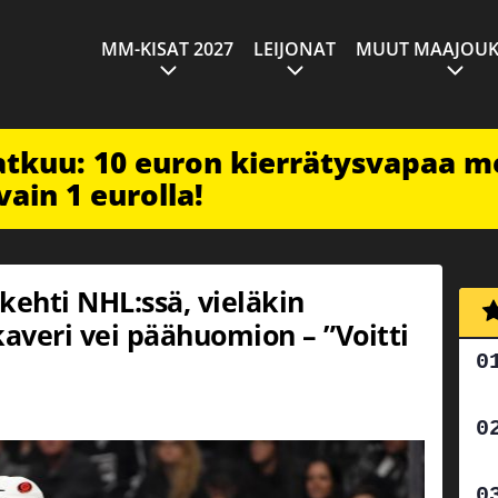
MM-KISAT 2027
LEIJONAT
MUUT MAAJOUK
jatkuu: 10 euron kierrätysvapaa m
vain 1 eurolla!
kehti NHL:ssä, vieläkin
veri vei päähuomion – ”Voitti