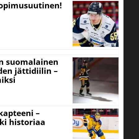
sopimusuutinen!
un suomalainen
n jättidiilin –
iksi
 kapteeni –
ki historiaa