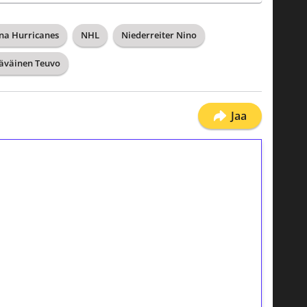
na Hurricanes
NHL
Niederreiter Nino
äväinen Teuvo
Jaa
ilmaiskierroksia ilman
osta Tuohi 1000 -peliin (arvo 0,20€ per