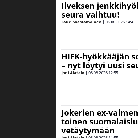
Ilveksen jenkkihyök
seura vaihtuu!
Lauri Saastamoinen
|
06.08.2026
14:42
HIFK-hyökkääjän s
– nyt löytyi uusi se
Joni Alatalo
|
06.08.2026
12:55
Jokerien ex-valment
toinen suomalaislu
vetäytymään
Joni Alatalo
|
06.08.2026
11:55