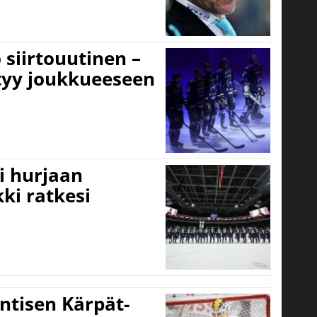
 siirtouutinen –
ttyy joukkueeseen
i hurjaan
kki ratkesi
ntisen Kärpät-