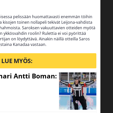
oisessa pelissään huomattavasti enemmän töihin
 kisojen toinen nollapeli tekivät Leijona-vahdista
 hahmoista. Saroksen vakuuttavien otteiden myötä
 ykkösvahdin roolin? Rulettia ei voi pyörittää
ijan on löydyttävä. Ainakin näillä otteilla Saros
istaina Kanadaa vastaan.
LUE MYÖS:
mari Antti Boman: