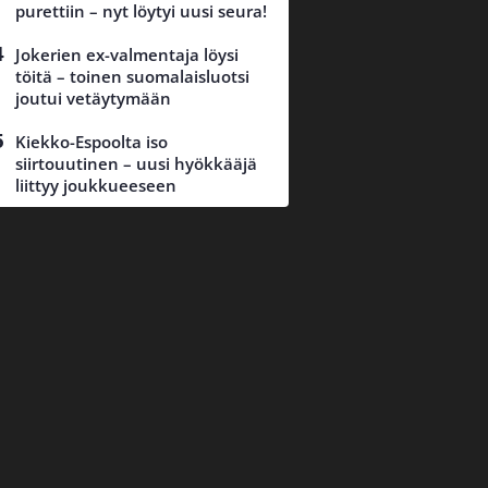
purettiin – nyt löytyi uusi seura!
Jokerien ex-valmentaja löysi
töitä – toinen suomalaisluotsi
joutui vetäytymään
Kiekko-Espoolta iso
siirtouutinen – uusi hyökkääjä
liittyy joukkueeseen