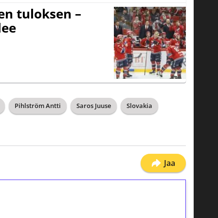
sen tuloksen –
lee
Pihlström Antti
Saros Juuse
Slovakia
Jaa
ilmaiskierroksia ilman