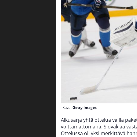
Kuva:
Getty Images
Alkusarja yhtä ottelua vailla pak
voittamattomana. Slovakiaa vastaan 
Ottelussa oli yksi merkittävä hah