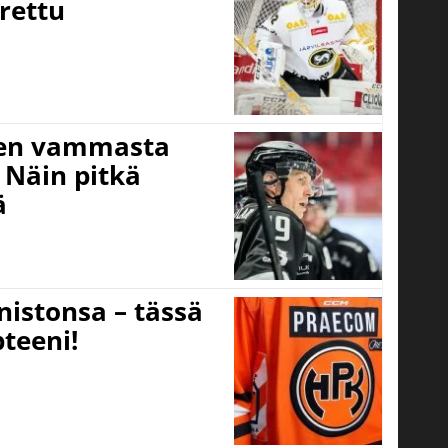
rettu
isen vammasta
 Näin pitkä
ä
nistonsa – tässä
teeni!