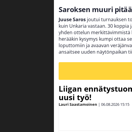
Saroksen muuri pitää
Juuse Saros
joutui turnauksen t
kuin Unkaria vastaan. 30 koppia ja
yhden ottelun merkittävimmistä
herääkin kysymys kumpi ottaa sen
loputtomiin ja avaavan veräjänvart
ansaitsee uuden näytönpaikan ti
Liigan ennätystuo
uusi työ!
Lauri Saastamoinen
|
06.08.2026
15:15