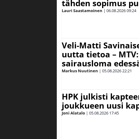
tähden sopimus pu
Lauri Saastamoinen
|
06.08.2026
09:24
Veli-Matti Savina
uutta tietoa – MTV:
sairausloma edess
Markus Nuutinen
|
05.08.2026
22:21
HPK julkisti kaptee
joukkueen uusi kap
Joni Alatalo
|
05.08.2026
17:45