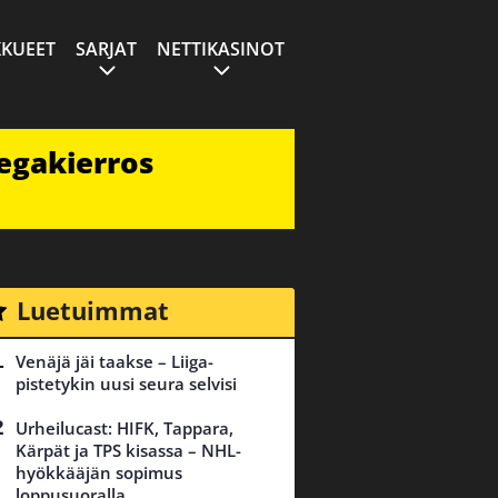
KUEET
SARJAT
NETTIKASINOT
egakierros
Luetuimmat
Venäjä jäi taakse – Liiga-
pistetykin uusi seura selvisi
Urheilucast: HIFK, Tappara,
Kärpät ja TPS kisassa – NHL-
hyökkääjän sopimus
loppusuoralla