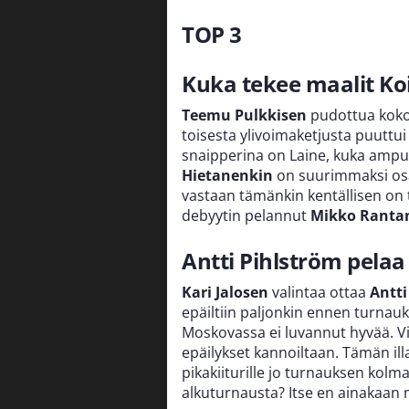
TOP 3
Kuka tekee maalit Ko
Teemu Pulkkisen
pudottua koko
toisesta ylivoimaketjusta puuttui
snaipperina on Laine, kuka ampuu
Hietanenkin
on suurimmaksi osak
vastaan tämänkin kentällisen on
debyytin pelannut
Mikko Ranta
Antti Pihlström pela
Kari Jalosen
valintaa ottaa
Antti
epäiltiin paljonkin ennen turnau
Moskovassa ei luvannut hyvää. V
epäilykset kannoiltaan. Tämän ill
pikakiiturille jo turnauksen kolm
alkuturnausta? Itse en ainakaan 