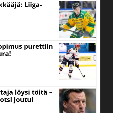
kääjä: Liiga-
opimus purettiin
ura!
aja löysi töitä –
otsi joutui