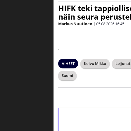
HIFK teki tappiolli
näin seura peruste
Markus Nuutinen
|
05.08.2026
16:45
AIHEET
Koivu Mikko
Leijonat
Suomi
1€ = 10€ arvosta 
kierrätystä!