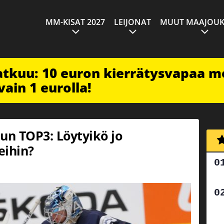
MM-KISAT 2027
LEIJONAT
MUUT MAAJOUK
jatkuu: 10 euron kierrätysvapaa m
vain 1 eurolla!
un TOP3: Löytyikö jo
eihin?