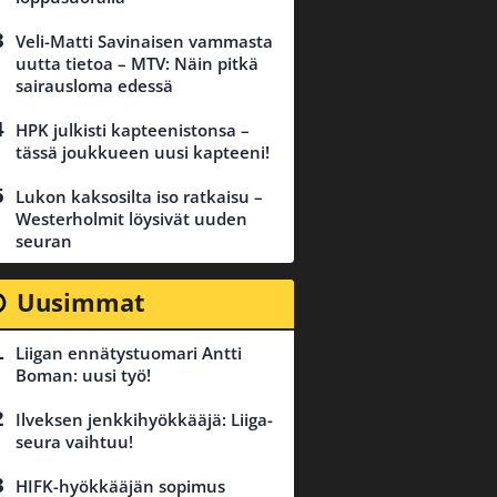
Veli-Matti Savinaisen vammasta
uutta tietoa – MTV: Näin pitkä
sairausloma edessä
HPK julkisti kapteenistonsa –
tässä joukkueen uusi kapteeni!
Lukon kaksosilta iso ratkaisu –
Westerholmit löysivät uuden
seuran
Uusimmat
Liigan ennätystuomari Antti
Boman: uusi työ!
Ilveksen jenkkihyökkääjä: Liiga-
seura vaihtuu!
HIFK-hyökkääjän sopimus