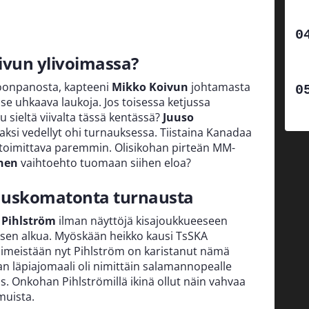
ivun ylivoimassa?
onpanosta, kapteeni
Mikko Koivun
johtamasta
 se uhkaava laukoja. Jos toisessa ketjussa
 sieltä viivalta tässä kentässä?
Juuso
si vedellyt ohi turnauksessa. Tiistaina Kanadaa
 toimittava paremmin. Olisikohan pirteän MM-
nen
vaihtoehto tuomaan siihen eloa?
a uskomatonta turnausta
 Pihlström
ilman näyttöjä kisajoukkueeseen
ksen alkua. Myöskään heikko kausi TsSKA
iimeistään nyt Pihlström on karistanut nämä
an läpiajomaali oli nimittäin salamannopealle
as. Onkohan Pihlströmillä ikinä ollut näin vahvaa
muista.