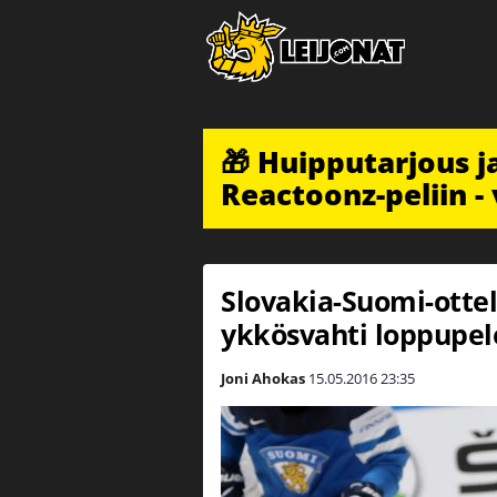
🎁 Huipputarjous 
Reactoonz-peliin - 
Slovakia-Suomi-ottel
ykkösvahti loppupel
Joni Ahokas
15.05.2016
23:35