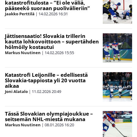
katastrofitulosta – ”Ei ole väliä,
pääseekö suoraan puolivälieriin”
Jaakko Perttilä
|
14.02.2026
16:31
Jättisensaatio! Slovakia trillerin
kautta lohkovoittoon – supertähden
hölmöily kostautui
Markus Nuutinen
|
14.02.2026
15:55
Katastrofi Leijonille – edellisestä
Slovakia-tappiosta yli 20 vuotta
aikaa
Joni Alatalo
|
11.02.2026
20:49
Tässä Slovakian olympiajoukkue –
seitsemän NHL-miestä mukana
Markus Nuutinen
|
08.01.2026
16:20