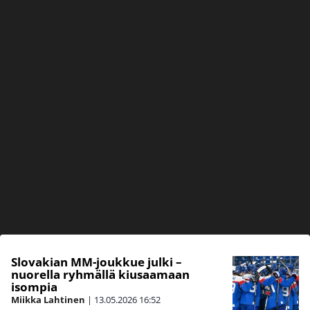
Slovakian MM-joukkue julki –
nuorella ryhmällä kiusaamaan
isompia
Miikka Lahtinen
|
13.05.2026
16:52