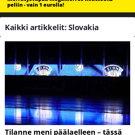
peliin - vain 1 eurolla!
Kaikki artikkelit: Slovakia
Tilanne meni päälaelleen – tässä