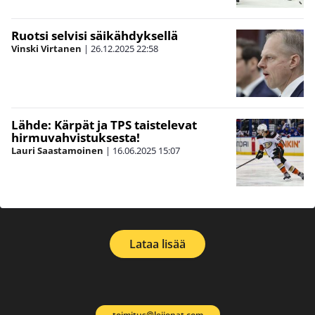
Ruotsi selvisi säikähdyksellä
Vinski Virtanen
|
26.12.2025
22:58
Lähde: Kärpät ja TPS taistelevat
hirmuvahvistuksesta!
Lauri Saastamoinen
|
16.06.2025
15:07
Lataa lisää
toimitus@leijonat.com