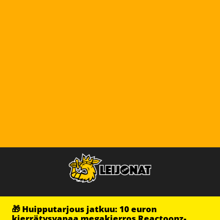
🎁 Huipputarjous jatkuu: 10 euron
kierrätysvapaa megakierros Reactoonz-