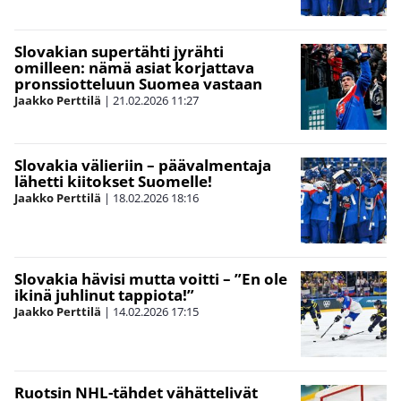
Slovakian supertähti jyrähti
omilleen: nämä asiat korjattava
pronssiotteluun Suomea vastaan
Jaakko Perttilä
|
21.02.2026
11:27
Slovakia välieriin – päävalmentaja
lähetti kiitokset Suomelle!
Jaakko Perttilä
|
18.02.2026
18:16
Slovakia hävisi mutta voitti – ”En ole
ikinä juhlinut tappiota!”
Jaakko Perttilä
|
14.02.2026
17:15
Ruotsin NHL-tähdet vähättelivät