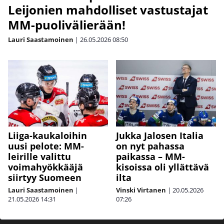
Leijonien mahdolliset vastustajat
MM-puolivälierään!
Lauri Saastamoinen
|
26.05.2026
08:50
Liiga-kaukaloihin
Jukka Jalosen Italia
uusi pelote: MM-
on nyt pahassa
leirille valittu
paikassa – MM-
voimahyökkääjä
kisoissa oli yllättävä
siirtyy Suomeen
ilta
Lauri Saastamoinen
|
Vinski Virtanen
|
20.05.2026
21.05.2026
14:31
07:26