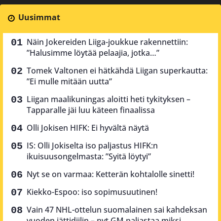
Uusimmat
Näin Jokereiden Liiga-joukkue rakennettiin:
”Halusimme löytää pelaajia, jotka…”
Tomek Valtonen ei hätkähdä Liigan superkautta:
”Ei mulle mitään uutta”
Liigan maalikuningas aloitti heti tykityksen –
Tapparalle jäi luu käteen finaalissa
Olli Jokisen HIFK: Ei hyvältä näytä
IS: Olli Jokiselta iso paljastus HIFK:n
ikuisuusongelmasta: ”Syitä löytyi”
Nyt se on varmaa: Ketterän kohtalolle sinetti!
Kiekko-Espoo: iso sopimusuutinen!
Vain 47 NHL-ottelun suomalainen sai kahdeksan
vuoden jättidiilin – nyt GM paljastaa miksi