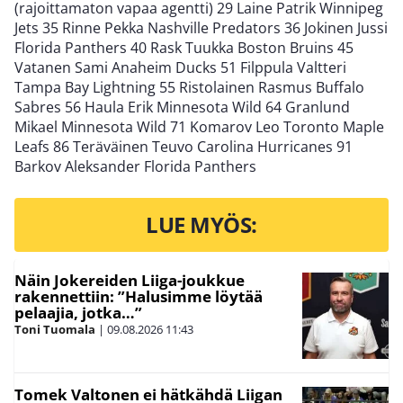
(rajoittamaton vapaa agentti) 29 Laine Patrik Winnipeg
Jets 35 Rinne Pekka Nashville Predators 36 Jokinen Jussi
Florida Panthers 40 Rask Tuukka Boston Bruins 45
Vatanen Sami Anaheim Ducks 51 Filppula Valtteri
Tampa Bay Lightning 55 Ristolainen Rasmus Buffalo
Sabres 56 Haula Erik Minnesota Wild 64 Granlund
Mikael Minnesota Wild 71 Komarov Leo Toronto Maple
Leafs 86 Teräväinen Teuvo Carolina Hurricanes 91
Barkov Aleksander Florida Panthers
LUE MYÖS:
Näin Jokereiden Liiga-joukkue
rakennettiin: ”Halusimme löytää
pelaajia, jotka…”
Toni Tuomala
|
09.08.2026
11:43
Tomek Valtonen ei hätkähdä Liigan