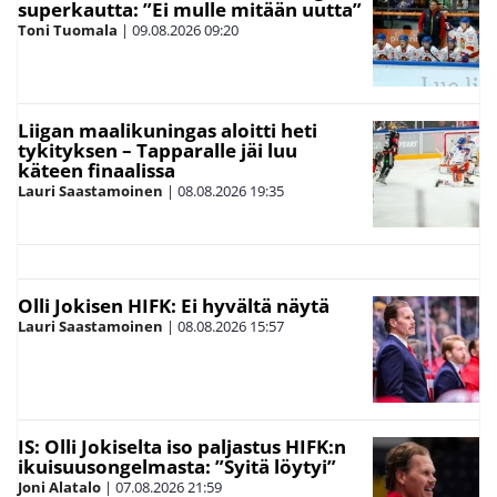
superkautta: ”Ei mulle mitään uutta”
Toni Tuomala
|
09.08.2026
09:20
Liigan maalikuningas aloitti heti
tykityksen – Tapparalle jäi luu
käteen finaalissa
Lauri Saastamoinen
|
08.08.2026
19:35
Olli Jokisen HIFK: Ei hyvältä näytä
Lauri Saastamoinen
|
08.08.2026
15:57
IS: Olli Jokiselta iso paljastus HIFK:n
ikuisuusongelmasta: ”Syitä löytyi”
Joni Alatalo
|
07.08.2026
21:59