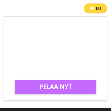
Jaa
🎁 Huipputarjous jatkuu: 10
euron kierrätysvapaa
megakierros Reactoonz-
peliin – vain 1 eurolla!
Peli: Reactoonz
Vain uusille asiakkaille!
PELAA NYT