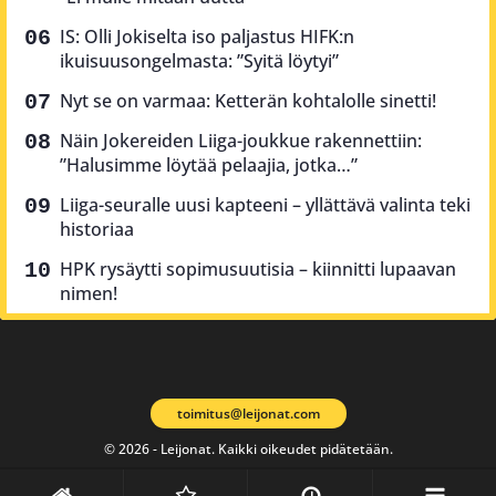
IS: Olli Jokiselta iso paljastus HIFK:n
ikuisuusongelmasta: ”Syitä löytyi”
Nyt se on varmaa: Ketterän kohtalolle sinetti!
Näin Jokereiden Liiga-joukkue rakennettiin:
”Halusimme löytää pelaajia, jotka…”
Liiga-seuralle uusi kapteeni – yllättävä valinta teki
historiaa
HPK rysäytti sopimusuutisia – kiinnitti lupaavan
nimen!
toimitus@leijonat.com
© 2026 - Leijonat. Kaikki oikeudet pidätetään.