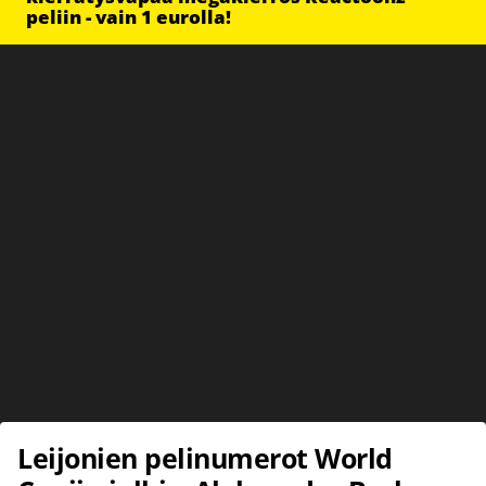
peliin - vain 1 eurolla!
Leijonien pelinumerot World