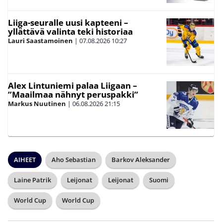
Liiga-seuralle uusi kapteeni –
yllättävä valinta teki historiaa
Lauri Saastamoinen
|
07.08.2026
10:27
Alex Lintuniemi palaa Liigaan –
”Maailmaa nähnyt peruspakki”
Markus Nuutinen
|
06.08.2026
21:15
AIHEET
Aho Sebastian
Barkov Aleksander
Laine Patrik
Leijonat
Leijonat
Suomi
World Cup
World Cup