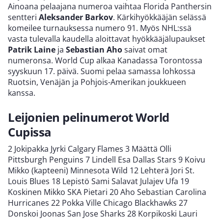
Ainoana pelaajana numeroa vaihtaa Florida Panthersin
sentteri
Aleksander Barkov
. Kärkihyökkääjän selässä
komeilee turnauksessa numero 91. Myös NHL:ssä
vasta tulevalla kaudella aloittavat hyökkääjälupaukset
Patrik Laine
ja
Sebastian Aho
saivat omat
numeronsa. World Cup alkaa Kanadassa Torontossa
syyskuun 17. päivä. Suomi pelaa samassa lohkossa
Ruotsin, Venäjän ja Pohjois-Amerikan joukkueen
kanssa.
Leijonien pelinumerot World
Cupissa
2 Jokipakka Jyrki Calgary Flames 3 Määttä Olli
Pittsburgh Penguins 7 Lindell Esa Dallas Stars 9 Koivu
Mikko (kapteeni) Minnesota Wild 12 Lehterä Jori St.
Louis Blues 18 Lepistö Sami Salavat Julajev Ufa 19
Koskinen Mikko SKA Pietari 20 Aho Sebastian Carolina
Hurricanes 22 Pokka Ville Chicago Blackhawks 27
Donskoi Joonas San Jose Sharks 28 Korpikoski Lauri