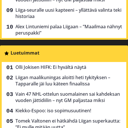
Liiga-seuralle uusi kapteeni – yllättävä valinta teki
historiaa
Alex Lintuniemi palaa Liigaan – ”Maailmaa nähnyt
peruspakki”
Luetuimmat
Olli Jokisen HIFK: Ei hyvältä näytä
Liigan maalikuningas aloitti heti tykityksen –
Tapparalle jäi luu käteen finaalissa
Vain 47 NHL-ottelun suomalainen sai kahdeksan
vuoden jättidiilin – nyt GM paljastaa miksi
Kiekko-Espoo: iso sopimusuutinen!
Tomek Valtonen ei hätkähdä Liigan superkautta:
”Ei mulle mitään uutta”