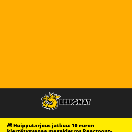
🎁 Huipputarjous jatkuu: 10 euron
kierrätysvapaa megakierros Reactoonz-