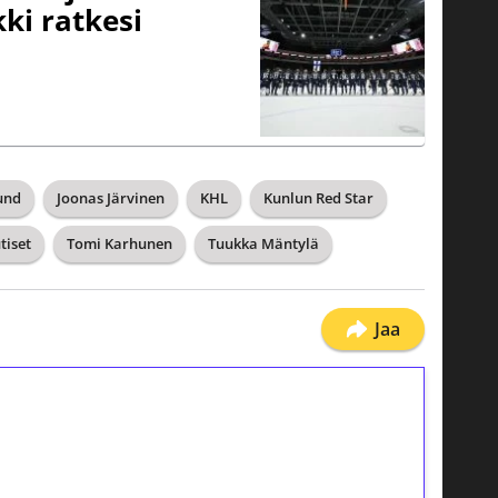
kki ratkesi
und
Joonas Järvinen
KHL
Kunlun Red Star
tiset
Tomi Karhunen
Tuukka Mäntylä
Jaa
ilmaiskierroksia ilman