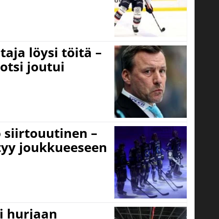
aja löysi töitä –
otsi joutui
 siirtouutinen –
ttyy joukkueeseen
i hurjaan