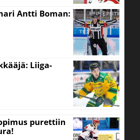
mari Antti Boman:
kääjä: Liiga-
opimus purettiin
ura!