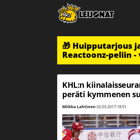
🎁 Huipputarjous 
Reactoonz-peliin - 
KHL:n kiinalaisseur
peräti kymmenen su
Miikka Lahtinen
02.03.2017
18:51