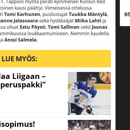
 4-1. Tappion myötä peräti kymmenen Kunlun Red
oinen kausi päättyi. Viimeisessä ottelussa
ti
Tomi Karhunen
, puolustajat
Tuukka Mäntylä
,
Janne Jalasvaara
sekä hyökkääjät
Miika Lahti
ja
sa olivat
Eetu Pöysti
,
Tomi Sallinen
sekä
Joonas
o tammikuussa loukkaantumiseen. Aiemmin kaudella
ja
Anssi Salmela
.
LUE MYÖS:
aa Liigaan –
peruspakki”
tisopimus!