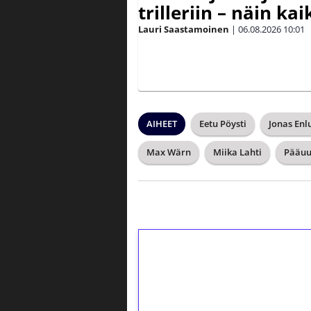
trilleriin – näin kai
Lauri Saastamoinen
|
06.08.2026
10:01
AIHEET
Eetu Pöysti
Jonas Enl
Max Wärn
Miika Lahti
Pääuu
1€ = 10€ arvosta 
kierrätystä!
Talleta 1€