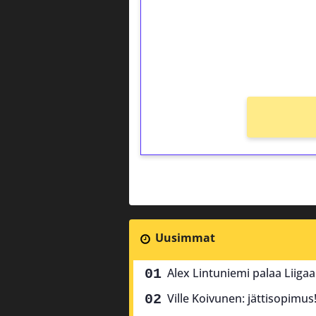
Saat heti 50 ilmaiskierr
kierros)!
Ei kierrätysvaatimusta!
Uusimmat
Alex Lintuniemi palaa Liiga
Ville Koivunen: jättisopimus