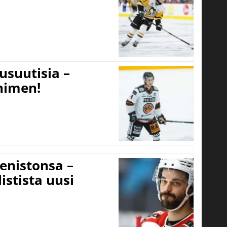
usuutisia –
 nimen!
eenistonsa –
istista uusi