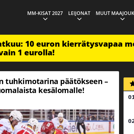
MM-KISAT 2027
LEIJONAT
MUUT MAAJOUK
jatkuu: 10 euron kierrätysvapaa m
vain 1 eurolla!
an tuhkimotarina päätökseen –
omalaista kesälomalle!