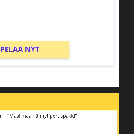
osta Tuohi 1000 -peliin (arvo 0,20€ per
PELAA NYT
an – ”Maailmaa nähnyt peruspakki”
!