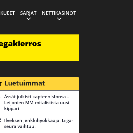
KUEET
SARJAT
NETTIKASINOT
egakierros
Luetuimmat
Ässät julkisti kapteenistonsa –
Leijonien MM-mitalistista uusi
kippari
Ilveksen jenkkihyökkääjä: Liiga-
seura vaihtuu!