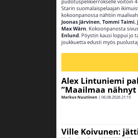
pudotuspelikierrokselle voitoin
Starin suomalaispelaajan ikimuist
kokoonpanossa nähtiin maalivah
Joonas Järvinen
,
Tommi Taimi
,
Max Wärn
. Kokoonpanosta sivus
Enlund
. Pöystin kausi loppui j
joukkuetta edusti myös puolusta
Alex Lintuniemi pal
”Maailmaa nähnyt 
Markus Nuutinen
|
06.08.2026
21:15
Ville Koivunen: jät