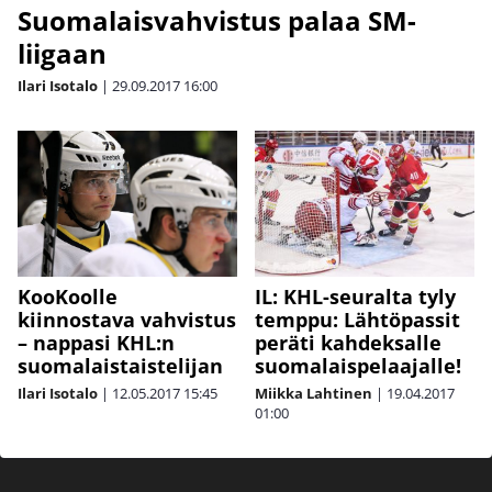
Suomalaisvahvistus palaa SM-
liigaan
Ilari Isotalo
|
29.09.2017
16:00
KooKoolle
IL: KHL-seuralta tyly
kiinnostava vahvistus
temppu: Lähtöpassit
– nappasi KHL:n
peräti kahdeksalle
suomalaistaistelijan
suomalaispelaajalle!
Ilari Isotalo
|
12.05.2017
15:45
Miikka Lahtinen
|
19.04.2017
01:00