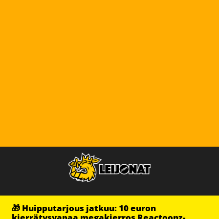
🎁 Huipputarjous jatkuu: 10 euron
kierrätysvapaa megakierros Reactoonz-