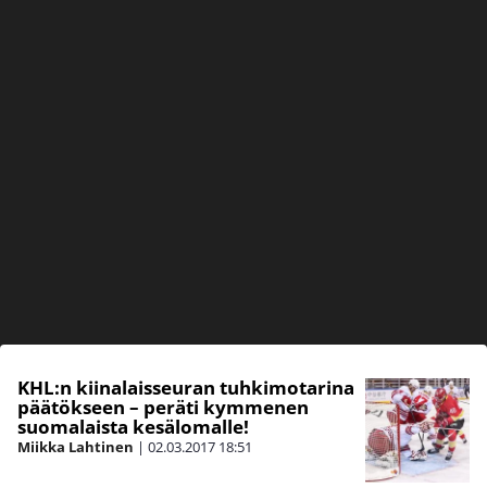
KHL:n kiinalaisseuran tuhkimotarina
päätökseen – peräti kymmenen
suomalaista kesälomalle!
Miikka Lahtinen
|
02.03.2017
18:51