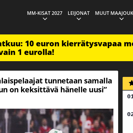
MM-KISAT 2027
LEIJONAT
MUUT MAAJOUK
jatkuu: 10 euron kierrätysvapaa m
vain 1 eurolla!
aispelaajat tunnetaan samalla
n on keksittävä hänelle uusi”