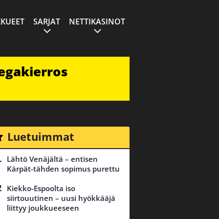
KUEET
SARJAT
NETTIKASINOT
egakierros
Luetuimmat
Lähtö Venäjältä – entisen
Kärpät-tähden sopimus purettu
Kiekko-Espoolta iso
siirtouutinen – uusi hyökkääjä
liittyy joukkueeseen