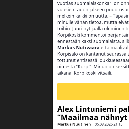
vuotias suomalaiskonkari on onne
vuosien tauon jälkeen pudotuspelei
melkein kaikki on uutta. – Tapasin
minulle vähän tietoa, mutta eivä
töihin. Juuri nyt jäällä olemine
Korpikoski kommentoi perjantain
ennestään kaksi suomalaista, sil
Markus Nutivaara
että maaliva
Korpisalo on kantanut seurassa 
tottunut entisessä joukkueessaa
nimestä ”Korpi”. Minun on keksit
aikana, Korpikoski vitsaili.
Alex Lintuniemi pal
”Maailmaa nähnyt 
Markus Nuutinen
|
06.08.2026
21:15