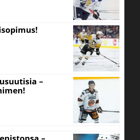
tisopimus!
usuutisia –
 nimen!
eenistonsa –