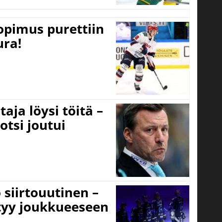
opimus purettiin
ura!
aja löysi töitä –
otsi joutui
 siirtouutinen –
ttyy joukkueeseen