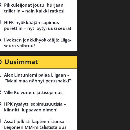
Pikkuleijonat joutui hurjaan
trilleriin – näin kaikki ratkesi
HIFK-hyökkääjän sopimus
purettiin – nyt löytyi uusi seura!
Ilveksen jenkkihyökkääjä: Liiga-
seura vaihtuu!
Uusimmat
Alex Lintuniemi palaa Liigaan –
”Maailmaa nähnyt peruspakki”
Ville Koivunen: jättisopimus!
HPK rysäytti sopimusuutisia –
kiinnitti lupaavan nimen!
Ässät julkisti kapteenistonsa –
Leijonien MM-mitalistista uusi