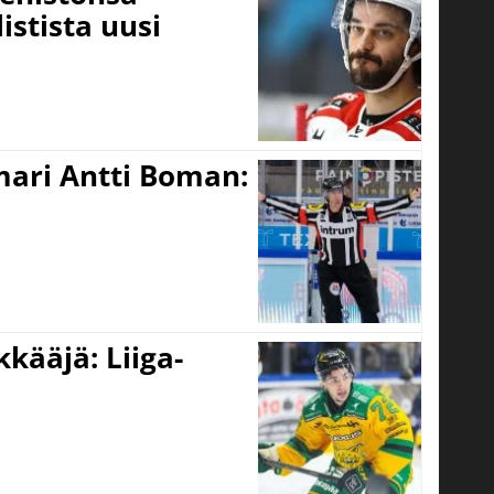
istista uusi
mari Antti Boman:
kääjä: Liiga-