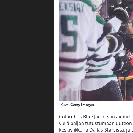
Kuva:
Getty Images
Columbus Blue Jacketsiin aiemmin
vielä paljoa tutustumaan uuteen
keskiviikkona Dallas Starsista, ja 