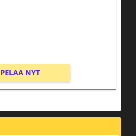
osta Tuohi 1000 -peliin (arvo 0,20€ per
PELAA NYT