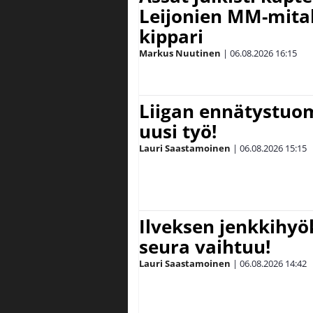
Leijonien MM-mital
kippari
Markus Nuutinen
|
06.08.2026
16:15
Liigan ennätystuo
uusi työ!
Lauri Saastamoinen
|
06.08.2026
15:15
Ilveksen jenkkihyök
seura vaihtuu!
Lauri Saastamoinen
|
06.08.2026
14:42