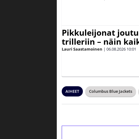
Pikkuleijonat joutu
trilleriin – näin kai
Lauri Saastamoinen
|
06.08.2026
10:01
AIHEET
Columbus Blue Jackets
1€ = 10€ arvosta 