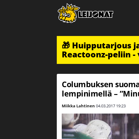
🎁 Huipputarjous 
Reactoonz-peliin - 
Columbuksen suomal
lempinimellä – ”Minu
Miikka Lahtinen
04.03.2017
19:23