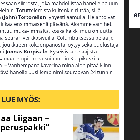
ssaan siirrosta, joka mahdollistaa hänelle paluun
hin. Totuttelemista kuitenkin riittää, sillä
 (
John
)
Tortorellan
lyhyesti aamulla. He antoivat
t liikaa ensimmäisenä päivänä. Aloimme vain heti
n tuntuu mukavimmalta, koska kaikki muu on uutta,
a seuran verkkosivuilla. Columbuksessa pelaa jo
lä joukkueen kokoonpanosta löytyy sekä puolustaja
hti
Joonas Korpisalo
. Kyseisistä pelaajista
samaa lempinimeä kuin mihin Korpikoski on
n. – Vanhempana kaverina minä aion pitää kiinni
tävä hänelle uusi lempinimi seuraavan 24 tunnin
LUE MYÖS:
aa Liigaan –
peruspakki”