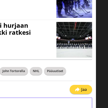
i hurjaan
kki ratkesi
John Tortorella
NHL
Pääuutiset
Jaa
ilmaiskierroksia ilman