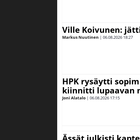
Ville Koivunen: jät
Markus Nuutinen
|
06.08.2026
18:27
HPK rysäytti sopim
kiinnitti lupaavan
Joni Alatalo
|
06.08.2026
17:15
Ässät julkisti kapt