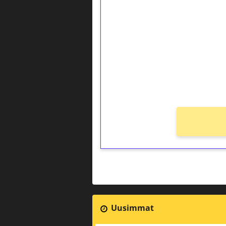
kierrätystä!
Talleta 1€
Saat heti 50 ilmaiskierr
kierros)!
Ei kierrätysvaatimusta!
Uusimmat