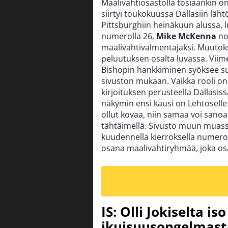
Maalivahtiosastolla tosiaankin o
siirtyi toukokuussa Dallasiin läht
Pittsburghiin heinäkuun alussa,
numerolla 26,
Mike McKenna
nos
maalivahtivalmentajaksi.
Muutoksi
peluutuksen osalta luvassa. Viime 
Bishopin hankkiminen syöksee s
sivuston mukaan.
Vaikka rooli o
kirjoituksen perusteella Dallasiss
näkymin ensi kausi on Lehtoselle
ollut kovaa, niin samaa voi san
tähtäimellä. Sivusto muun muass
kuudennella kierroksella numero
osana maalivahtiryhmää, joka osalli
IS: Olli Jokiselta is
ikuisuusongelmasta: