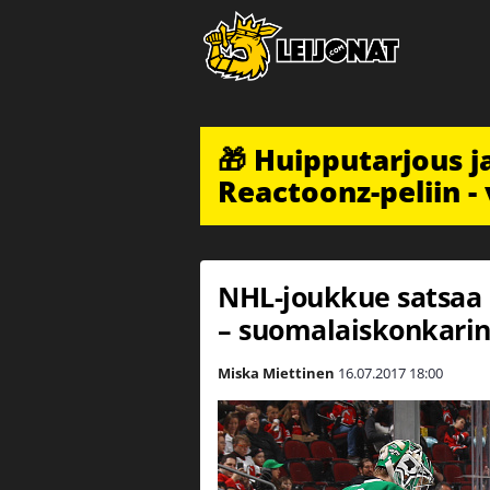
🎁 Huipputarjous 
Reactoonz-peliin - 
NHL-joukkue satsaa 
– suomalaiskonkari
Miska Miettinen
16.07.2017
18:00