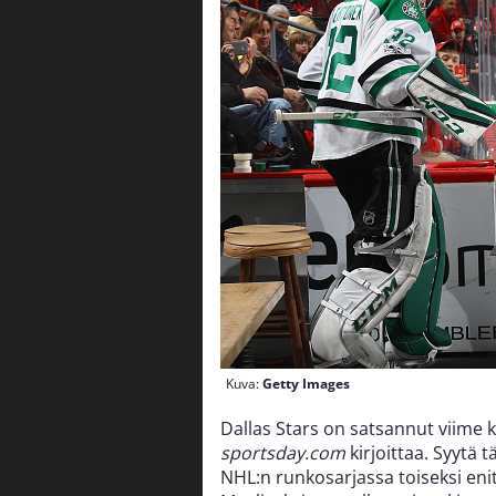
Kuva:
Getty Images
Dallas Stars on satsannut viime 
sportsday.com
kirjoittaa. Syytä t
NHL:n runkosarjassa toiseksi enit