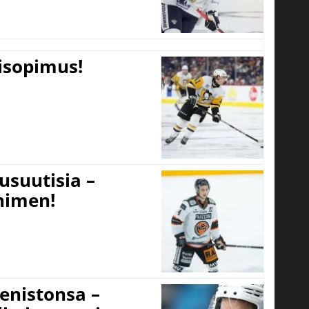
tisopimus!
usuutisia –
 nimen!
eenistonsa –