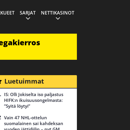
KUEET
SARJAT
NETTIKASINOT
egakierros
Luetuimmat
IS: Olli Jokiselta iso paljastus
HIFK:n ikuisuusongelmasta:
”Syitä löytyi”
Vain 47 NHL-ottelun
suomalainen sai kahdeksan
vuoden jättidiilin – nyt GM