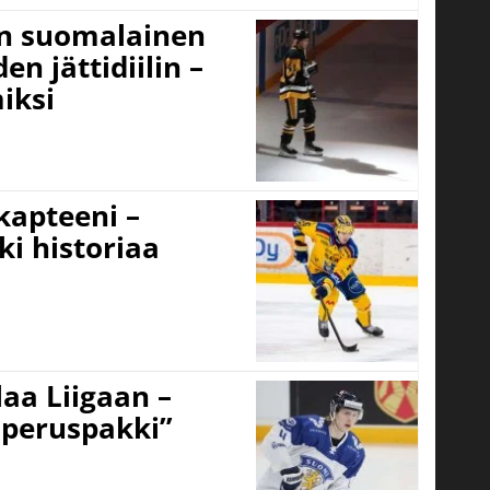
un suomalainen
n jättidiilin –
iksi
 kapteeni –
ki historiaa
aa Liigaan –
peruspakki”