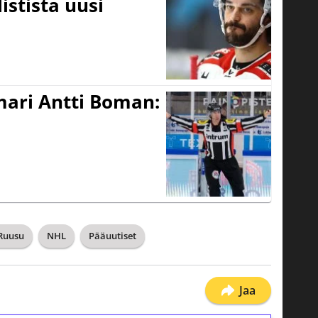
istista uusi
mari Antti Boman:
Ruusu
NHL
Pääuutiset
Jaa