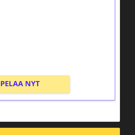
ilmaiskierroksia ilman
osta Tuohi 1000 -peliin (arvo 0,20€ per
PELAA NYT