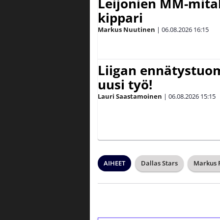
Leijonien MM-mital
kippari
Markus Nuutinen
|
06.08.2026
16:15
Liigan ennätystuo
uusi työ!
Lauri Saastamoinen
|
06.08.2026
15:15
AIHEET
Dallas Stars
Markus 