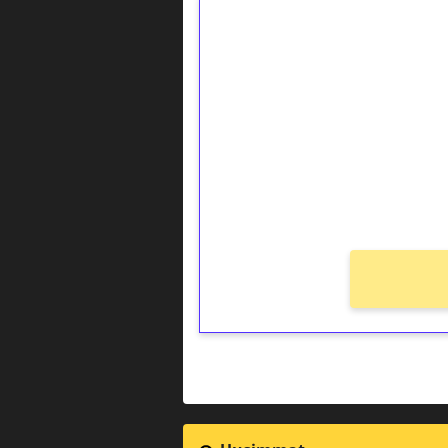
1€ = 10€ arvosta 
kierrätystä!
Talleta 1€
Saat heti 50 ilmaiskierr
kierros)!
Ei kierrätysvaatimusta!