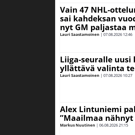
Vain 47 NHL-ottel
sai kahdeksan vuode
nyt GM paljastaa m
Lauri Saastamoinen
|
07.08.2026
12:46
Liiga-seuralle uusi
yllättävä valinta te
Lauri Saastamoinen
|
07.08.2026
10:27
Alex Lintuniemi pal
”Maailmaa nähnyt 
Markus Nuutinen
|
06.08.2026
21:15