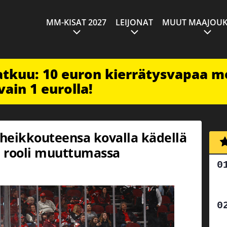
MM-KISAT 2027
LEIJONAT
MUUT MAAJOUK
jatkuu: 10 euron kierrätysvapaa m
vain 1 eurolla!
heikkouteensa kovalla kädellä
n rooli muuttumassa