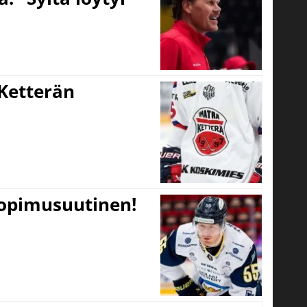
Ketterän
sopimusuutinen!