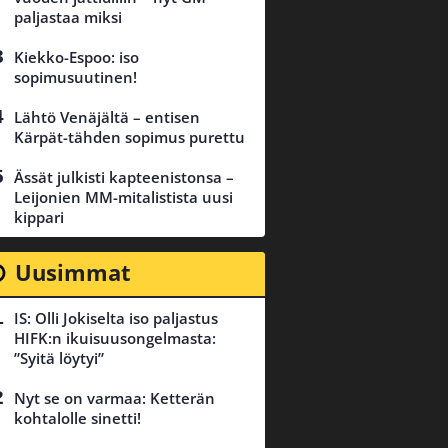
paljastaa miksi
Kiekko-Espoo: iso
sopimusuutinen!
Lähtö Venäjältä – entisen
Kärpät-tähden sopimus purettu
Ässät julkisti kapteenistonsa –
Leijonien MM-mitalistista uusi
kippari
Uusimmat
IS: Olli Jokiselta iso paljastus
HIFK:n ikuisuusongelmasta:
”Syitä löytyi”
Nyt se on varmaa: Ketterän
kohtalolle sinetti!