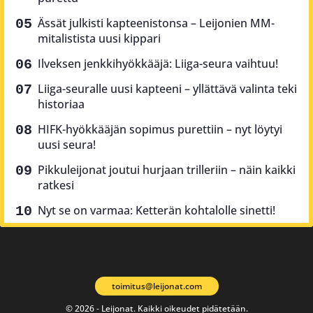
Ässät julkisti kapteenistonsa – Leijonien MM-
mitalistista uusi kippari
Ilveksen jenkkihyökkääjä: Liiga-seura vaihtuu!
Liiga-seuralle uusi kapteeni – yllättävä valinta teki
historiaa
HIFK-hyökkääjän sopimus purettiin – nyt löytyi
uusi seura!
Pikkuleijonat joutui hurjaan trilleriin – näin kaikki
ratkesi
Nyt se on varmaa: Ketterän kohtalolle sinetti!
toimitus@leijonat.com
© 2026 - Leijonat. Kaikki oikeudet pidätetään.