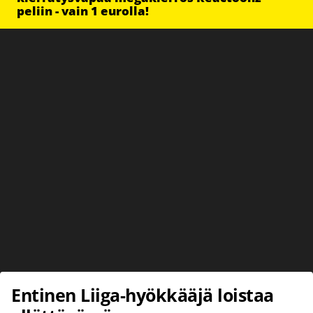
peliin - vain 1 eurolla!
Entinen Liiga-hyökkääjä loistaa