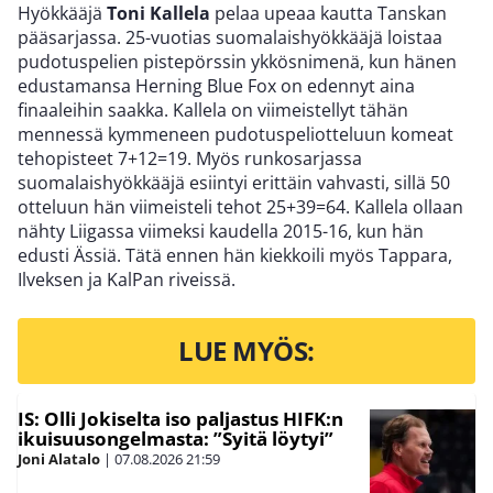
Hyökkääjä
Toni Kallela
pelaa upeaa kautta Tanskan
pääsarjassa. 25-vuotias suomalaishyökkääjä loistaa
pudotuspelien pistepörssin ykkösnimenä, kun hänen
edustamansa Herning Blue Fox on edennyt aina
finaaleihin saakka. Kallela on viimeistellyt tähän
mennessä kymmeneen pudotuspeliotteluun komeat
tehopisteet 7+12=19. Myös runkosarjassa
suomalaishyökkääjä esiintyi erittäin vahvasti, sillä 50
otteluun hän viimeisteli tehot 25+39=64. Kallela ollaan
nähty Liigassa viimeksi kaudella 2015-16, kun hän
edusti Ässiä. Tätä ennen hän kiekkoili myös Tappara,
Ilveksen ja KalPan riveissä.
LUE MYÖS:
IS: Olli Jokiselta iso paljastus HIFK:n
ikuisuusongelmasta: ”Syitä löytyi”
Joni Alatalo
|
07.08.2026
21:59