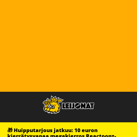
🎁 Huipputarjous jatkuu: 10 euron
kierrätysvapaa megakierros Reactoonz-