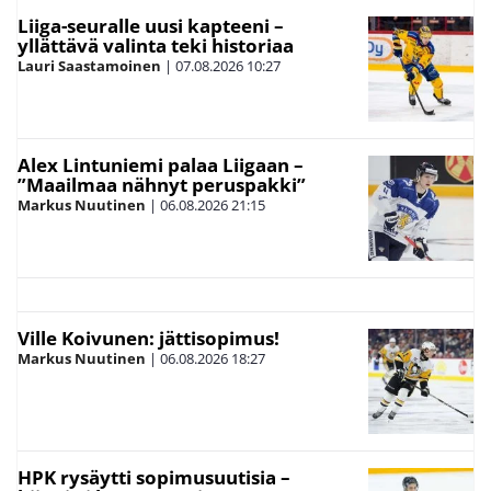
Liiga-seuralle uusi kapteeni –
yllättävä valinta teki historiaa
Lauri Saastamoinen
|
07.08.2026
10:27
Alex Lintuniemi palaa Liigaan –
”Maailmaa nähnyt peruspakki”
Markus Nuutinen
|
06.08.2026
21:15
Ville Koivunen: jättisopimus!
Markus Nuutinen
|
06.08.2026
18:27
HPK rysäytti sopimusuutisia –