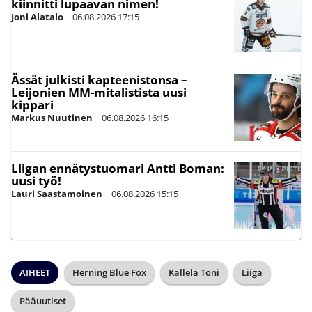
kiinnitti lupaavan nimen!
Joni Alatalo
|
06.08.2026
17:15
Ässät julkisti kapteenistonsa –
Leijonien MM-mitalistista uusi
kippari
Markus Nuutinen
|
06.08.2026
16:15
Liigan ennätystuomari Antti Boman:
uusi työ!
Lauri Saastamoinen
|
06.08.2026
15:15
AIHEET
Herning Blue Fox
Kallela Toni
Liiga
Pääuutiset