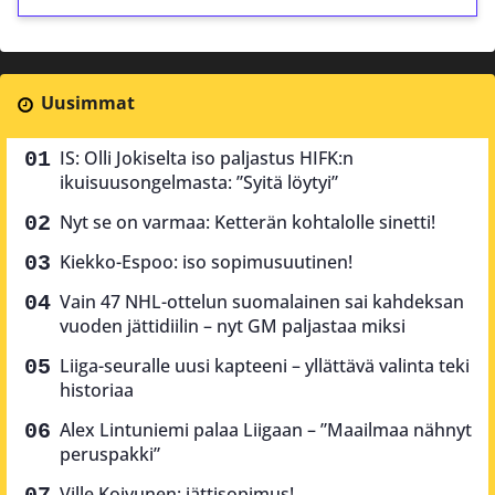
Uusimmat
IS: Olli Jokiselta iso paljastus HIFK:n
ikuisuusongelmasta: ”Syitä löytyi”
Nyt se on varmaa: Ketterän kohtalolle sinetti!
Kiekko-Espoo: iso sopimusuutinen!
Vain 47 NHL-ottelun suomalainen sai kahdeksan
vuoden jättidiilin – nyt GM paljastaa miksi
Liiga-seuralle uusi kapteeni – yllättävä valinta teki
historiaa
Alex Lintuniemi palaa Liigaan – ”Maailmaa nähnyt
peruspakki”
Ville Koivunen: jättisopimus!