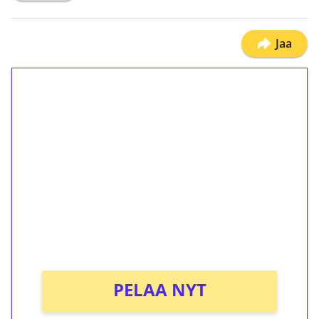
Jaa
1€ = 10€ arvosta
ilmaiskierroksia ilman
kierrätystä!
Talleta 1€
Saat heti 50 ilmaiskierrosta Tuohi 1000 -
peliin (arvo 0,20€ per kierros)!
Ei kierrätysvaatimusta!
PELAA NYT