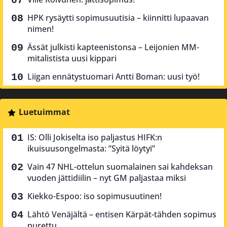
HPK rysäytti sopimusuutisia – kiinnitti lupaavan
nimen!
Ässät julkisti kapteenistonsa – Leijonien MM-
mitalistista uusi kippari
Liigan ennätystuomari Antti Boman: uusi työ!
Luetuimmat
IS: Olli Jokiselta iso paljastus HIFK:n
ikuisuusongelmasta: ”Syitä löytyi”
Vain 47 NHL-ottelun suomalainen sai kahdeksan
vuoden jättidiilin – nyt GM paljastaa miksi
Kiekko-Espoo: iso sopimusuutinen!
Lähtö Venäjältä – entisen Kärpät-tähden sopimus
purettu