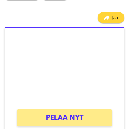
Jaa
1€ = 10€ arvosta
ilmaiskierroksia ilman
kierrätystä!
Talleta 1€
Saat heti 50 ilmaiskierrosta Tuohi 1000 -
peliin (arvo 0,20€ per kierros)!
Ei kierrätysvaatimusta!
PELAA NYT