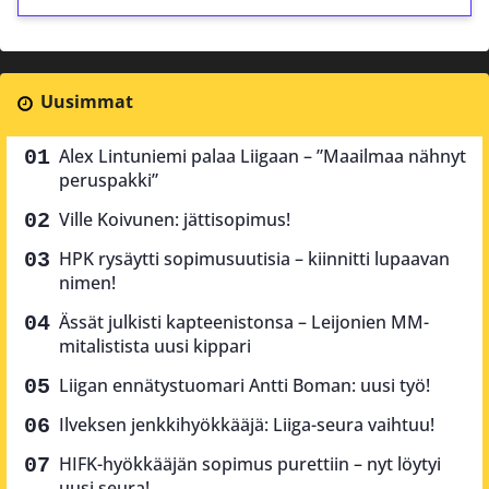
Uusimmat
Alex Lintuniemi palaa Liigaan – ”Maailmaa nähnyt
peruspakki”
Ville Koivunen: jättisopimus!
HPK rysäytti sopimusuutisia – kiinnitti lupaavan
nimen!
Ässät julkisti kapteenistonsa – Leijonien MM-
mitalistista uusi kippari
Liigan ennätystuomari Antti Boman: uusi työ!
Ilveksen jenkkihyökkääjä: Liiga-seura vaihtuu!
HIFK-hyökkääjän sopimus purettiin – nyt löytyi
uusi seura!