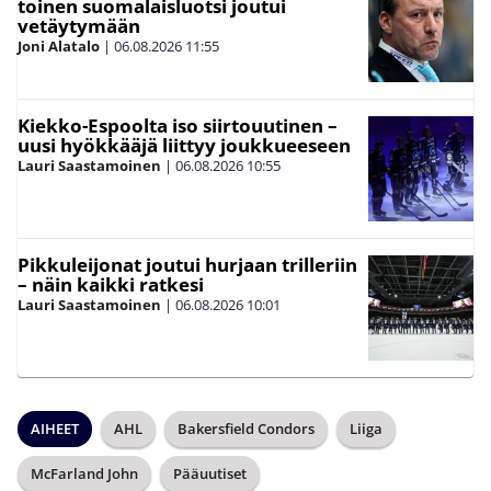
toinen suomalaisluotsi joutui
vetäytymään
Joni Alatalo
|
06.08.2026
11:55
Kiekko-Espoolta iso siirtouutinen –
uusi hyökkääjä liittyy joukkueeseen
Lauri Saastamoinen
|
06.08.2026
10:55
Pikkuleijonat joutui hurjaan trilleriin
– näin kaikki ratkesi
Lauri Saastamoinen
|
06.08.2026
10:01
AIHEET
AHL
Bakersfield Condors
Liiga
McFarland John
Pääuutiset