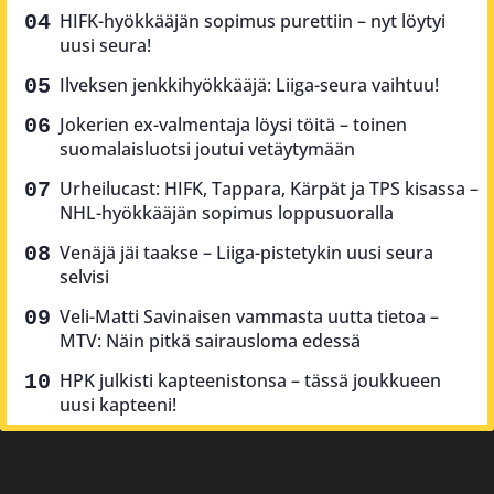
HIFK-hyökkääjän sopimus purettiin – nyt löytyi
uusi seura!
Ilveksen jenkkihyökkääjä: Liiga-seura vaihtuu!
Jokerien ex-valmentaja löysi töitä – toinen
suomalaisluotsi joutui vetäytymään
Urheilucast: HIFK, Tappara, Kärpät ja TPS kisassa –
NHL-hyökkääjän sopimus loppusuoralla
Venäjä jäi taakse – Liiga-pistetykin uusi seura
selvisi
Veli-Matti Savinaisen vammasta uutta tietoa –
MTV: Näin pitkä sairausloma edessä
HPK julkisti kapteenistonsa – tässä joukkueen
uusi kapteeni!