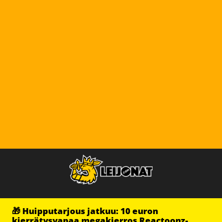
🎁 Huipputarjous jatkuu: 10 euron
kierrätysvapaa megakierros Reactoonz-