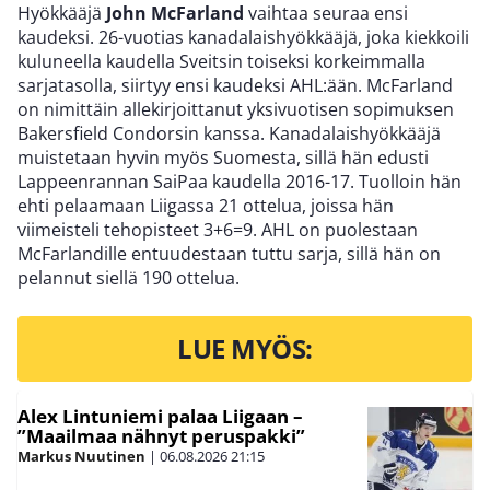
Hyökkääjä
John McFarland
vaihtaa seuraa ensi
kaudeksi. 26-vuotias kanadalaishyökkääjä, joka kiekkoili
kuluneella kaudella Sveitsin toiseksi korkeimmalla
sarjatasolla, siirtyy ensi kaudeksi AHL:ään. McFarland
on nimittäin allekirjoittanut yksivuotisen sopimuksen
Bakersfield Condorsin kanssa. Kanadalaishyökkääjä
muistetaan hyvin myös Suomesta, sillä hän edusti
Lappeenrannan SaiPaa kaudella 2016-17. Tuolloin hän
ehti pelaamaan Liigassa 21 ottelua, joissa hän
viimeisteli tehopisteet 3+6=9. AHL on puolestaan
McFarlandille entuudestaan tuttu sarja, sillä hän on
pelannut siellä 190 ottelua.
LUE MYÖS:
Alex Lintuniemi palaa Liigaan –
”Maailmaa nähnyt peruspakki”
Markus Nuutinen
|
06.08.2026
21:15