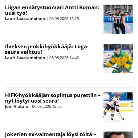
Liigan ennätystuomari Antti Boman:
uusi työ!
Lauri Saastamoinen
|
06.08.2026
15:15
Ilveksen jenkkihyökkääjä: Liiga-
seura vaihtuu!
Lauri Saastamoinen
|
06.08.2026
14:42
HIFK-hyökkääjän sopimus purettiin –
nyt löytyi uusi seura!
Joni Alatalo
|
06.08.2026
12:55
Jokerien ex-valmentaja löysi töitä –