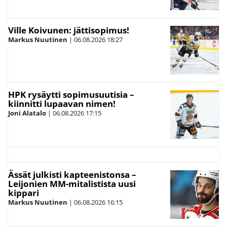
Ville Koivunen: jättisopimus!
Markus Nuutinen
|
06.08.2026
18:27
HPK rysäytti sopimusuutisia –
kiinnitti lupaavan nimen!
Joni Alatalo
|
06.08.2026
17:15
Ässät julkisti kapteenistonsa –
Leijonien MM-mitalistista uusi
kippari
Markus Nuutinen
|
06.08.2026
16:15