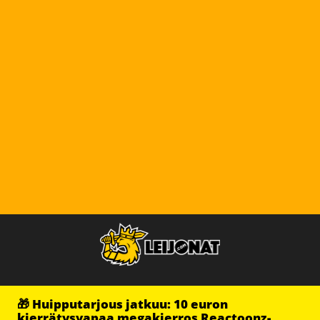
🎁 Huipputarjous jatkuu: 10 euron
kierrätysvapaa megakierros Reactoonz-