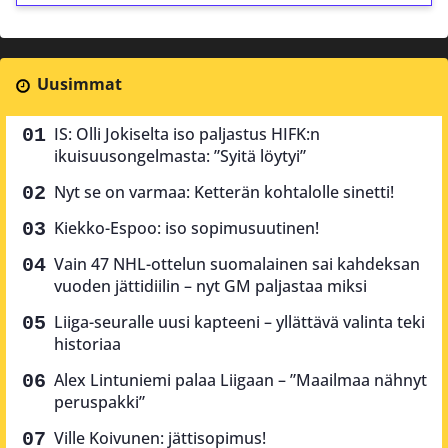
Uusimmat
IS: Olli Jokiselta iso paljastus HIFK:n
ikuisuusongelmasta: ”Syitä löytyi”
Nyt se on varmaa: Ketterän kohtalolle sinetti!
Kiekko-Espoo: iso sopimusuutinen!
Vain 47 NHL-ottelun suomalainen sai kahdeksan
vuoden jättidiilin – nyt GM paljastaa miksi
Liiga-seuralle uusi kapteeni – yllättävä valinta teki
historiaa
Alex Lintuniemi palaa Liigaan – ”Maailmaa nähnyt
peruspakki”
Ville Koivunen: jättisopimus!