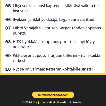
Liiga-seuralle uusi kapteeni – yllättävä valinta teki
historiaa
Ilveksen jenkkihyökkääjä: Liiga-seura vaihtuu!
Lähtö Venäjältä – entisen Kärpät-tähden sopimus
purettu
HIFK-hyökkääjän sopimus purettiin – nyt löytyi
uusi seura!
Pikkuleijonat joutui hurjaan trilleriin – näin kaikki
ratkesi
Nyt se on varmaa: Ketterän kohtalolle sinetti!
toimitus@leijonat.com
© 2026 - Leijonat. Kaikki oikeudet pidätetään.