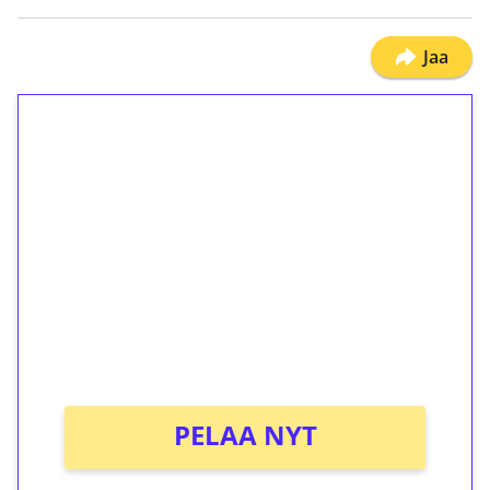
Jaa
1€ = 10€ arvosta
ilmaiskierroksia ilman
kierrätystä!
Talleta 1€
Saat heti 50 ilmaiskierrosta Tuohi 1000 -
peliin (arvo 0,20€ per kierros)!
Ei kierrätysvaatimusta!
PELAA NYT