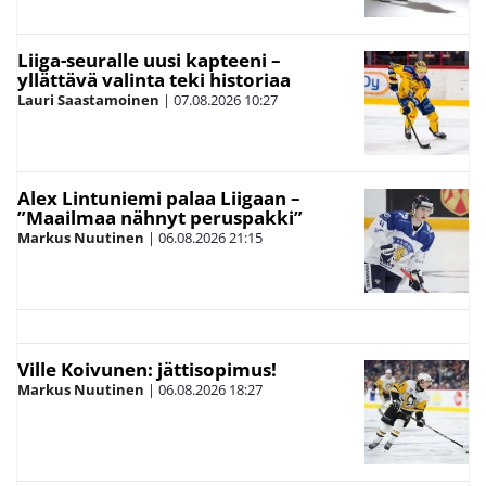
Liiga-seuralle uusi kapteeni –
yllättävä valinta teki historiaa
Lauri Saastamoinen
|
07.08.2026
10:27
Alex Lintuniemi palaa Liigaan –
”Maailmaa nähnyt peruspakki”
Markus Nuutinen
|
06.08.2026
21:15
Ville Koivunen: jättisopimus!
Markus Nuutinen
|
06.08.2026
18:27