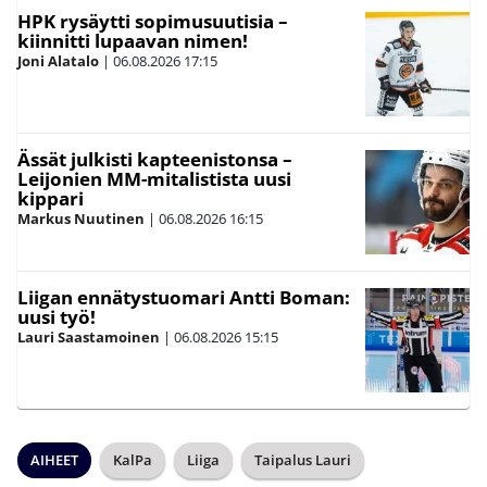
HPK rysäytti sopimusuutisia –
kiinnitti lupaavan nimen!
Joni Alatalo
|
06.08.2026
17:15
Ässät julkisti kapteenistonsa –
Leijonien MM-mitalistista uusi
kippari
Markus Nuutinen
|
06.08.2026
16:15
Liigan ennätystuomari Antti Boman:
uusi työ!
Lauri Saastamoinen
|
06.08.2026
15:15
AIHEET
KalPa
Liiga
Taipalus Lauri