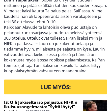
Lauri Taipaluksen
. Sopimus on yhden vuoden
mittainen ja pitää sisällään kahden kuukauden koeajan.
Viimeiset kaksi kautta Taipalus pelasi SaiPassa. Viime
kaudella hän oli lappeenrantalaisten varakapteeni ja
teki 36 ottelussa tehot 0+10.
Kaikkiaan Alavudelta lähtöisin oleva puolustaja on
pelannut runkosarjassa ja pudotuspeleissä yhteensä
303 ottelua. Ottelut ovat tulleet SaiPan lisäksi JYPin ja
HIFK:n paidassa. − Lauri on jo kokenut pelaaja ja
tiedämme hyvin, millaisesta pelaajasta on kyse. Laurin
vahvuudet ovat kiekollisessa pelissä ja hänellä on
kokemusta myös isossa roolissa pelaamisesta, KalPan
toimitusjohtaja Toni Saksman kuvaili. Taipalus liittyy
kuopiolaisryhmän vahvuuteen maanantaina.
LUE MYÖS:
IS: Olli Jokiselta iso paljastus HIFK:n
ikuisuusongelmasta: ”Syitä löytyi”