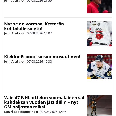
Joni Alatalo
|
07.08.2026
21:59
Nyt se on varmaa: Ketterän
kohtalolle sinetti!
Joni Alatalo
|
07.08.2026
16:07
Kiekko-Espoo: iso sopimusuutinen!
Joni Alatalo
|
07.08.2026
15:30
Vain 47 NHL-ottelun suomalainen sai
kahdeksan vuoden jättidiilin – nyt
GM paljastaa miksi
Lauri Saastamoinen
|
07.08.2026
12:46