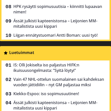
HPK rysäytti sopimusuutisia – kiinnitti lupaavan
nimen!
Ässät julkisti kapteenistonsa – Leijonien MM-
mitalistista uusi kippari
Liigan ennätystuomari Antti Boman: uusi työ!
Luetuimmat
IS: Olli Jokiselta iso paljastus HIFK:n
ikuisuusongelmasta: ”Syitä löytyi”
Vain 47 NHL-ottelun suomalainen sai kahdeksan
vuoden jättidiilin – nyt GM paljastaa miksi
Kiekko-Espoo: iso sopimusuutinen!
Ässät julkisti kapteenistonsa – Leijonien MM-
mitalistista uusi kippari