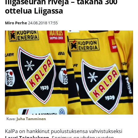
liigaseuran rivejä – takana 300
ottelua Liigassa
Miro Perhe
24.08.2018
17:55
Kuva:
Juha Tamminen
KalPa on hankkinut puolustuksensa vahvistukseksi