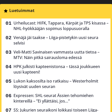
Luetuimmat
Urheilucast: HIFK, Tappara, Kärpät ja TPS kisassa –
NHL-hyökkääjän sopimus loppusuoralla
Venäjä jäi taakse – Liiga-pistetykin uusi seura
selvisi
Veli-Matti Savinaisen vammasta uutta tietoa –
MTV: Näin pitkä sairausloma edessä
HPK julkisti kapteenistonsa – tässä joukkueen
uusi kapteeni!
Lukon kaksosilta iso ratkaisu – Westerholmit
löysivät uuden seuran
Expressen: SHL-seurat Ässien tehomiehen
kintereillä – ”Ei yllättäisi, jos…”
SS: Jukurien seuraikoni loikkasi toiseen Liiga-