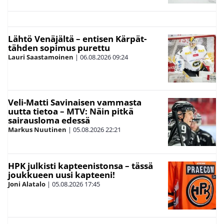
Lähtö Venäjältä – entisen Kärpät-
tähden sopimus purettu
Lauri Saastamoinen
|
06.08.2026
09:24
Veli-Matti Savinaisen vammasta
uutta tietoa – MTV: Näin pitkä
sairausloma edessä
Markus Nuutinen
|
05.08.2026
22:21
HPK julkisti kapteenistonsa – tässä
joukkueen uusi kapteeni!
Joni Alatalo
|
05.08.2026
17:45