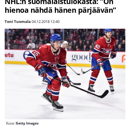
NHL:n suomalaistulokasta: ”On
hienoa nähdä hänen pärjäävän”
Toni Tuomala
04.12.2018
12:40
Kuva:
Getty Images