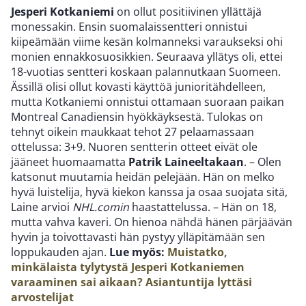
Jesperi Kotkaniemi
on ollut positiivinen yllättäjä
monessakin. Ensin suomalaissentteri onnistui
kiipeämään viime kesän kolmanneksi varaukseksi ohi
monien ennakkosuosikkien. Seuraava yllätys oli, ettei
18-vuotias sentteri koskaan palannutkaan Suomeen.
Ässillä olisi ollut kovasti käyttöä junioritähdelleen,
mutta Kotkaniemi onnistui ottamaan suoraan paikan
Montreal Canadiensin hyökkäyksestä. Tulokas on
tehnyt oikein maukkaat tehot 27 pelaamassaan
ottelussa: 3+9. Nuoren sentterin otteet eivät ole
jääneet huomaamatta
Patrik Laineeltakaan
. – Olen
katsonut muutamia heidän pelejään. Hän on melko
hyvä luistelija, hyvä kiekon kanssa ja osaa suojata sitä,
Laine arvioi
NHL.comin
haastattelussa. – Hän on 18,
mutta vahva kaveri. On hienoa nähdä hänen pärjäävän
hyvin ja toivottavasti hän pystyy ylläpitämään sen
loppukauden ajan.
Lue myös:
Muistatko,
minkälaista tylytystä Jesperi Kotkaniemen
varaaminen sai aikaan? Asiantuntija lyttäsi
arvostelijat