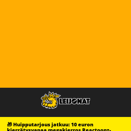
🎁 Huipputarjous jatkuu: 10 euron
kierrätysvapaa megakierros Reactoonz-