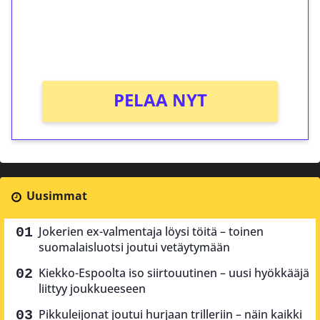
Saat heti 50 ilmaiskierrosta Tuohi 1000 -
peliin (arvo 0,20€ per kierros)!
Ei kierrätysvaatimusta!
PELAA NYT
Uusimmat
Jokerien ex-valmentaja löysi töitä – toinen
suomalaisluotsi joutui vetäytymään
Kiekko-Espoolta iso siirtouutinen – uusi hyökkääjä
liittyy joukkueeseen
Pikkuleijonat joutui hurjaan trilleriin – näin kaikki