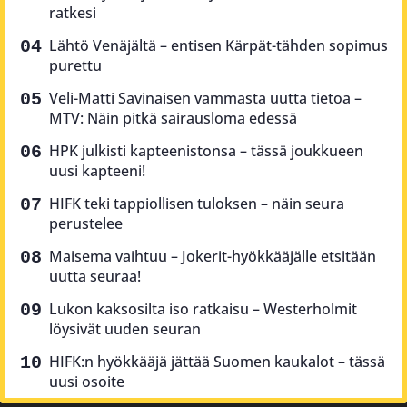
ratkesi
Lähtö Venäjältä – entisen Kärpät-tähden sopimus
purettu
Veli-Matti Savinaisen vammasta uutta tietoa –
MTV: Näin pitkä sairausloma edessä
HPK julkisti kapteenistonsa – tässä joukkueen
uusi kapteeni!
HIFK teki tappiollisen tuloksen – näin seura
perustelee
Maisema vaihtuu – Jokerit-hyökkääjälle etsitään
uutta seuraa!
Lukon kaksosilta iso ratkaisu – Westerholmit
löysivät uuden seuran
HIFK:n hyökkääjä jättää Suomen kaukalot – tässä
uusi osoite