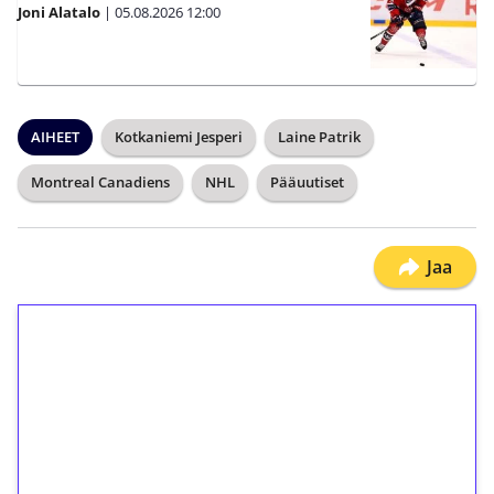
Joni Alatalo
|
05.08.2026
12:00
AIHEET
Kotkaniemi Jesperi
Laine Patrik
Montreal Canadiens
NHL
Pääuutiset
Jaa
1€ = 10€ arvosta
ilmaiskierroksia ilman
kierrätystä!
Talleta 1€