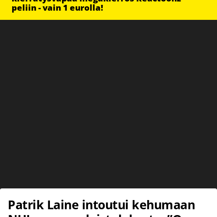
peliin - vain 1 eurolla!
Patrik Laine intoutui kehumaan