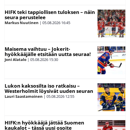
HIFK teki tappiollisen tuloksen – näin
seura perustelee
Markus Nuutinen
|
05.08.2026
16:45
Maisema vaihtuu – Jokerit-
hyökkääjälle etsitään uutta seuraa!
Joni Alatalo
|
05.08.2026
15:30
Lukon kaksosilta iso ratkaisu –
Westerholmit löysivät uuden seuran
Lauri Saastamoinen
|
05.08.2026
12:55
HIFK:n hyökkääjä jättää Suomen
kaukalot – tässä uusi osoite