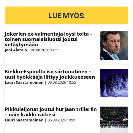
LUE MYÖS:
Jokerien ex-valmentaja löysi töitä –
toinen suomalaisluotsi joutui
vetäytymään
Joni Alatalo
|
06.08.2026
11:55
Kiekko-Espoolta iso siirtouutinen –
uusi hyökkääjä liittyy joukkueeseen
Lauri Saastamoinen
|
06.08.2026
10:55
Pikkuleijonat joutui hurjaan trilleriin
– näin kaikki ratkesi
Lauri Saastamoinen
|
06.08.2026
10:01