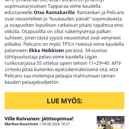
sopimustarjouksen Tapparaa viime kaudella
edustaneelle
Otso Rantakarille
. Rantankari ja Pelicans
ovat neuvotelleet jo ”kuukauden päivät” sopimuksesta
ja osapuolten lopullisen ratkaisun pitäisi tapahtua ensi
viikolla. Osapuolilla on ollut näkemyseroja palkan
suhteen, joten tästä syystä neuvottelut ovat venyneet
pitkäksi. Pelicans on myös TPS:n riveissä viime kaudella
pelanneen
Ilkka Heikkisen
perässä. 34-vuotias
tähtipuolustaja pelasi viime kaudella Liigan
runkosarjassa 55 ottelua upein tehoin 11+29=40.
MTV
Urheilu
pitää kuitenkin epätodennäköisenä sitä, että
Pelicans saa molempia pelaajia mahtumaan tämän
kauden pelaajabudjettiin.
LUE MYÖS:
Ville Koivunen: jättisopimus!
Markus Nuutinen
|
06.08.2026
18:27