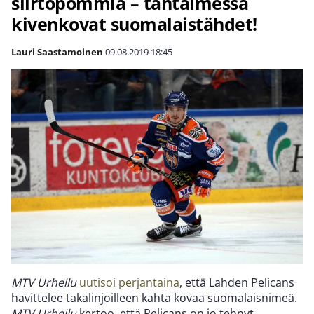
siirtopommia – tähtäimessä
kivenkovat suomalaistähdet!
Lauri Saastamoinen
09.08.2019
18:45
MTV Urheilu
uutisoi perjantaina
, että Lahden Pelicans
havittelee takalinjoilleen kahta kovaa suomalaisnimeä.
MTV Urheilu
kertoo, että Pelicans on jo tehnyt