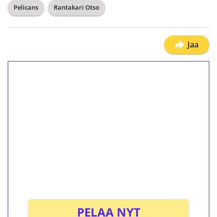
Pelicans
Rantakari Otso
Jaa
1€ = 10€ arvosta
ilmaiskierroksia ilman
kierrätystä!
Talleta 1€
Saat heti 50 ilmaiskierrosta Tuohi 1000 -
peliin (arvo 0,20€ per kierros)!
Ei kierrätysvaatimusta!
PELAA NYT