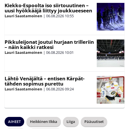
Kiekko-Espoolta iso siirtouutinen –
uusi hyökkääjä liittyy joukkueeseen
Lauri Saastamoinen
|
06.08.2026
10:55
Pikkuleijonat joutui hurjaan trilleriin
– näin kaikki ratkesi
Lauri Saastamoinen
|
06.08.2026
10:01
Lähtö Venäjältä – entisen Kärpät-
tähden sopimus purettu
Lauri Saastamoinen
|
06.08.2026
09:24
AIHEET
Heikkinen Ilkka
Liiga
Pääuutiset