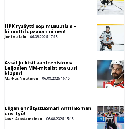
HPK rysäytti sopimusuutisia –
kiinnitti lupaavan nimen!
Joni Alatalo
|
06.08.2026
17:15
Ässät julkisti kapteenistonsa –
Leijonien MM-mitalistista uusi
kippari
Markus Nuutinen
|
06.08.2026
16:15
Liigan ennätystuomari Antti Boman:
uusi työ!
Lauri Saastamoinen
|
06.08.2026
15:15