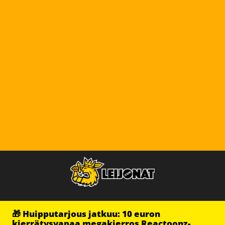
🎁 Huipputarjous jatkuu: 10 euron
kierrätysvapaa megakierros Reactoonz-