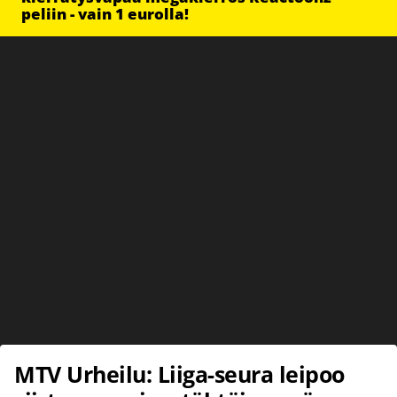
peliin - vain 1 eurolla!
MTV Urheilu: Liiga-seura leipoo