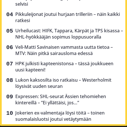
selvisi
Pikkuleijonat joutui hurjaan trilleriin – näin kaikki
ratkesi
Urheilucast: HIFK, Tappara, Kärpät ja TPS kisassa –
NHL-hyökkääjän sopimus loppusuoralla
Veli-Matti Savinaisen vammasta uutta tietoa –
MTV: Näin pitkä sairausloma edessä
HPK julkisti kapteenistonsa – tässä joukkueen
uusi kapteeni!
Lukon kaksosilta iso ratkaisu – Westerholmit
löysivät uuden seuran
Expressen: SHL-seurat Ässien tehomiehen
kintereillä – ”Ei yllättäisi, jos…”
Jokerien ex-valmentaja löysi töitä – toinen
suomalaisluotsi joutui vetäytymään