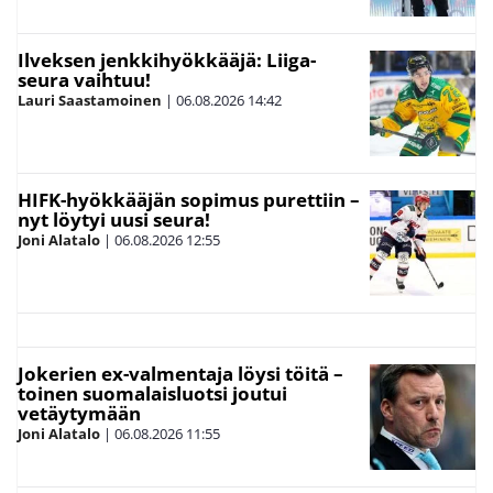
Ilveksen jenkkihyökkääjä: Liiga-
seura vaihtuu!
Lauri Saastamoinen
|
06.08.2026
14:42
HIFK-hyökkääjän sopimus purettiin –
nyt löytyi uusi seura!
Joni Alatalo
|
06.08.2026
12:55
Jokerien ex-valmentaja löysi töitä –
toinen suomalaisluotsi joutui
vetäytymään
Joni Alatalo
|
06.08.2026
11:55