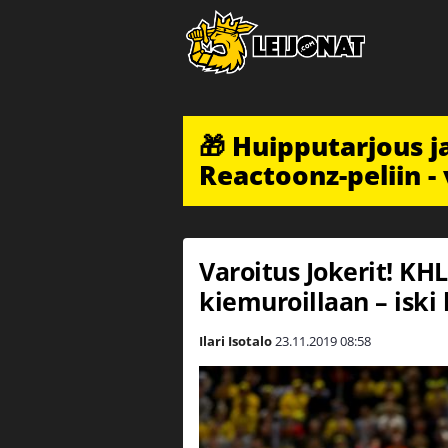
🎁 Huipputarjous 
Reactoonz-peliin - 
Varoitus Jokerit! KHL
kiemuroillaan – iski
Ilari Isotalo
23.11.2019
08:58