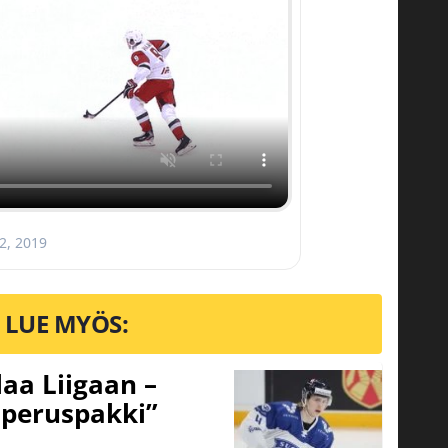
2, 2019
LUE MYÖS:
aa Liigaan –
peruspakki”