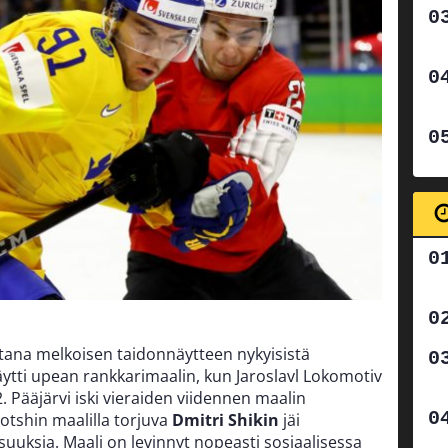
iltana melkoisen taidonnäytteen nykyisistä
räytti upean rankkarimaalin, kun Jaroslavl Lokomotiv
. Pääjärvi iski vieraiden viidennen maalin
 Sotshin maalilla torjuva
Dmitri Shikin
jäi
suuksia. Maali on levinnyt nopeasti sosiaalisessa