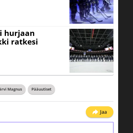
i hurjaan
kki ratkesi
ärvi Magnus
Pääuutiset
Jaa