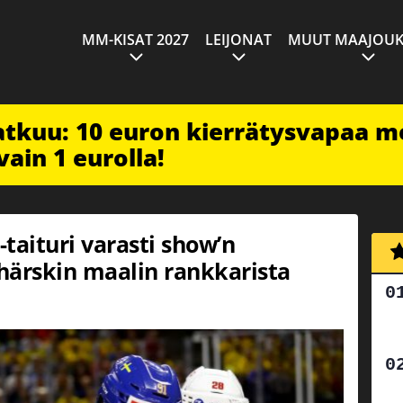
MM-KISAT 2027
LEIJONAT
MUUT MAAJOUK
jatkuu: 10 euron kierrätysvapaa m
vain 1 eurolla!
-taituri varasti show’n
 härskin maalin rankkarista