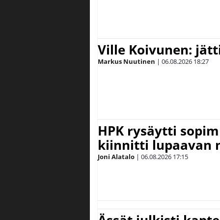
Ville Koivunen: jät
Markus Nuutinen
|
06.08.2026
18:27
HPK rysäytti sopim
kiinnitti lupaavan
Joni Alatalo
|
06.08.2026
17:15
Ässät julkisti kapt