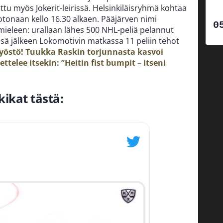
u myös Jokerit-leirissä. Helsinkiläisryhmä kohtaa
tonaan kello 16.30 alkaen. Pääjärven nimi
eleen: urallaan lähes 500 NHL-peliä pelannut
nsä jälkeen Lokomotivin matkassa 11 peliin tehot
 ryöstö! Tuukka Raskin torjunnasta kasvoi
ttelee itsekin: ”Heitin fist bumpit – itseni
ikat tästä: