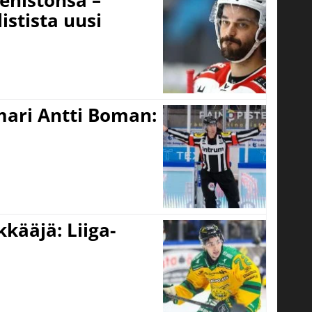
istista uusi
mari Antti Boman:
kääjä: Liiga-