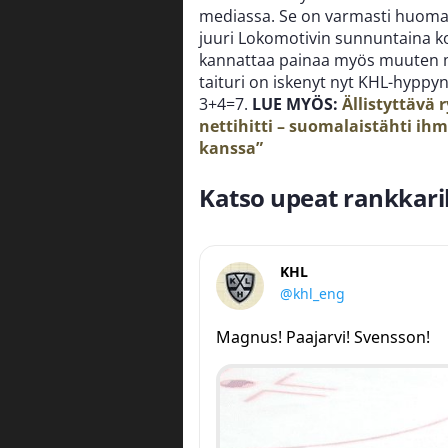
mediassa. Se on varmasti huomatt
juuri Lokomotivin sunnuntaina ko
kannattaa painaa myös muuten mi
taituri on iskenyt nyt KHL-hyppy
3+4=7.
LUE MYÖS:
Ällistyttävä
nettihitti – suomalaistähti ihme
kanssa”
Katso upeat rankkarik
KHL
@khl_eng
Magnus! Paajarvi! Svensson!