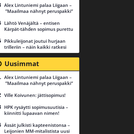
Alex Lintuniemi palaa Liigaan –
”Maailmaa nähnyt peruspakki”
Lähtö Venäjältä – entisen
Kärpät-tähden sopimus purettu
Pikkuleijonat joutui hurjaan
trilleriin – näin kaikki ratkesi
Uusimmat
Alex Lintuniemi palaa Liigaan –
”Maailmaa nähnyt peruspakki”
Ville Koivunen: jättisopimus!
HPK rysäytti sopimusuutisia –
kiinnitti lupaavan nimen!
Ässät julkisti kapteenistonsa –
Leijonien MM-mitalistista uusi