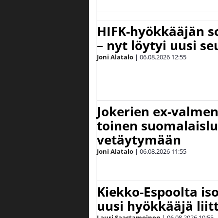
HIFK-hyökkääjän s
– nyt löytyi uusi se
Joni Alatalo
|
06.08.2026
12:55
Jokerien ex-valment
toinen suomalaislu
vetäytymään
Joni Alatalo
|
06.08.2026
11:55
Kiekko-Espoolta iso
uusi hyökkääjä lii
Lauri Saastamoinen
|
06.08.2026
10:55