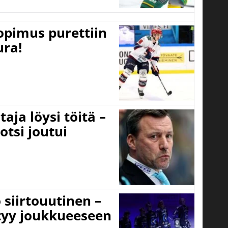
opimus purettiin
ura!
aja löysi töitä –
otsi joutui
 siirtouutinen –
ttyy joukkueeseen