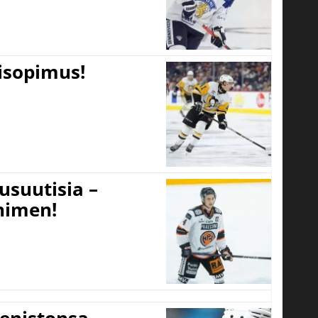
tisopimus!
usuutisia –
 nimen!
eenistonsa –