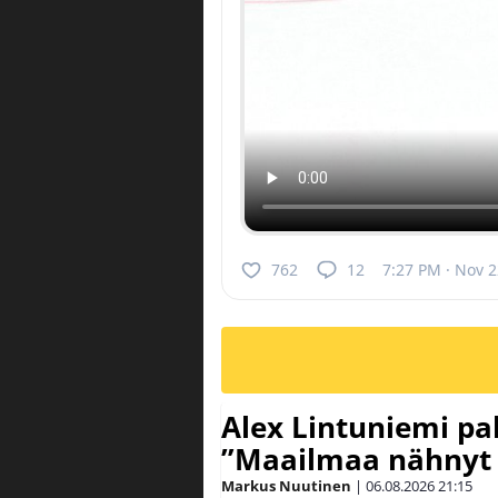
762
12
7:27 PM · Nov 2
Alex Lintuniemi pal
”Maailmaa nähnyt 
Markus Nuutinen
|
06.08.2026
21:15