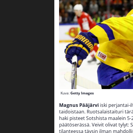
Kuva:
Getty Images
Magnus Pääjärvi
iski perjantai-
taidoistaan. Ruotsalaistaituri tä
haki pisteet Sotshista maalein 5-2
päätöserässä. Veivit olivat tylyt:
tilanteessa täysin ilman mahdolli