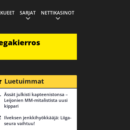
KUEET
SARJAT
NETTIKASINOT
egakierros
Luetuimmat
Ässät julkisti kapteenistonsa –
Leijonien MM-mitalistista uusi
kippari
Ilveksen jenkkihyökkääjä: Liiga-
seura vaihtuu!