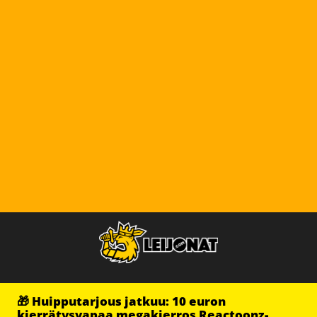
🎁 Huipputarjous jatkuu: 10 euron
kierrätysvapaa megakierros Reactoonz-