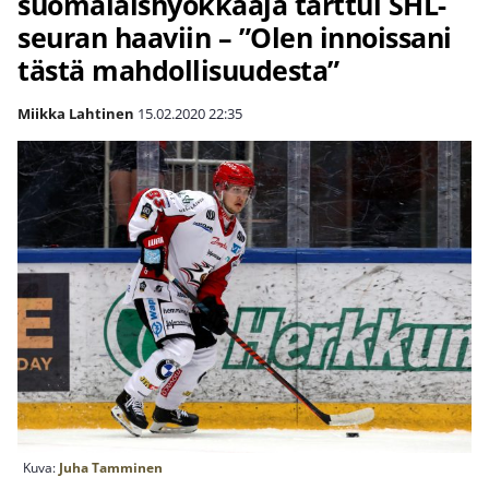
suomalaishyökkääjä tarttui SHL-
seuran haaviin – ”Olen innoissani
tästä mahdollisuudesta”
Miikka Lahtinen
15.02.2020
22:35
Kuva:
Juha Tamminen