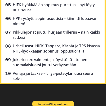
HIFK-hyökkääjän sopimus purettiin – nyt löytyi
uusi seura!
HPK rysäytti sopimusuutisia – kiinnitti lupaavan
nimen!
Pikkuleijonat joutui hurjaan trilleriin – näin kaikki
ratkesi
Urheilucast: HIFK, Tappara, Kärpät ja TPS kisassa –
NHL-hyökkääjän sopimus loppusuoralla
Jokerien ex-valmentaja löysi töitä – toinen
suomalaisluotsi joutui vetäytymään
Venäjä jäi taakse – Liiga-pistetykin uusi seura
selvisi
toimitus@leijonat.com