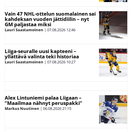
Vain 47 NHL-ottelun suomalainen sai
kahdeksan vuoden jättidiilin – nyt
GM paljastaa miksi
Lauri Saastamoinen
|
07.08.2026
12:46
Liiga-seuralle uusi kapteeni –
yllättävä valinta teki historiaa
Lauri Saastamoinen
|
07.08.2026
10:27
Alex Lintuniemi palaa Liigaan –
”Maailmaa nähnyt peruspakki”
Markus Nuutinen
|
06.08.2026
21:15