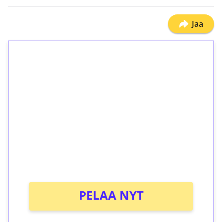
Jaa
1€ = 10€ arvosta
ilmaiskierroksia ilman
kierrätystä!
Talleta 1€
Saat heti 50 ilmaiskierrosta Tuohi 1000 -
peliin (arvo 0,20€ per kierros)!
Ei kierrätysvaatimusta!
PELAA NYT