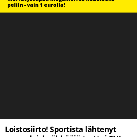
peliin - vain 1 eurolla!
Loistosiirto! Sportista lähtenyt