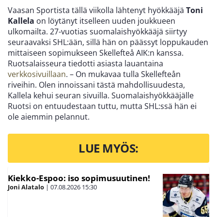
Vaasan Sportista tällä viikolla lähtenyt hyökkääjä
Toni
Kallela
on löytänyt itselleen uuden joukkueen
ulkomailta. 27-vuotias suomalaishyökkääjä siirtyy
seuraavaksi SHL:ään, sillä hän on päässyt loppukauden
mittaiseen sopimukseen Skellefteå AIK:n kanssa.
Ruotsalaisseura tiedotti asiasta lauantaina
verkkosivuillaan
. – On mukavaa tulla Skellefteån
riveihin. Olen innoissani tästä mahdollisuudesta,
Kallela kehui seuran sivuilla. Suomalaishyökkääjälle
Ruotsi on entuudestaan tuttu, mutta SHL:ssä hän ei
ole aiemmin pelannut.
LUE MYÖS:
Kiekko-Espoo: iso sopimusuutinen!
Joni Alatalo
|
07.08.2026
15:30