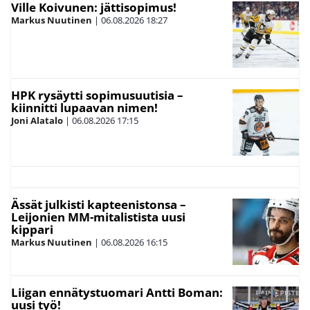
Ville Koivunen: jättisopimus!
Markus Nuutinen
|
06.08.2026
18:27
HPK rysäytti sopimusuutisia –
kiinnitti lupaavan nimen!
Joni Alatalo
|
06.08.2026
17:15
Ässät julkisti kapteenistonsa –
Leijonien MM-mitalistista uusi
kippari
Markus Nuutinen
|
06.08.2026
16:15
Liigan ennätystuomari Antti Boman:
uusi työ!