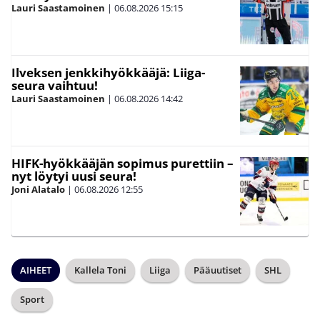
Lauri Saastamoinen
|
06.08.2026
15:15
Ilveksen jenkkihyökkääjä: Liiga-
seura vaihtuu!
Lauri Saastamoinen
|
06.08.2026
14:42
HIFK-hyökkääjän sopimus purettiin –
nyt löytyi uusi seura!
Joni Alatalo
|
06.08.2026
12:55
AIHEET
Kallela Toni
Liiga
Pääuutiset
SHL
Sport