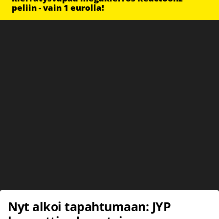
peliin - vain 1 eurolla!
Nyt alkoi tapahtumaan: JYP