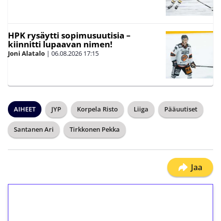
HPK rysäytti sopimusuutisia –
kiinnitti lupaavan nimen!
Joni Alatalo
|
06.08.2026
17:15
AIHEET
JYP
Korpela Risto
Liiga
Pääuutiset
Santanen Ari
Tirkkonen Pekka
Jaa
1€ = 10€ arvosta
ilmaiskierroksia ilman