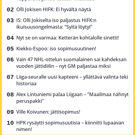
Olli Jokisen HIFK: Ei hyvältä näytä
IS: Olli Jokiselta iso paljastus HIFK:n
ikuisuusongelmasta: ”Syitä löytyi”
Nyt se on varmaa: Ketterän kohtalolle sinetti!
Kiekko-Espoo: iso sopimusuutinen!
Vain 47 NHL-ottelun suomalainen sai kahdeksan
vuoden jättidiilin – nyt GM paljastaa miksi
Liiga-seuralle uusi kapteeni – yllättävä valinta teki
historiaa
Alex Lintuniemi palaa Liigaan – ”Maailmaa nähnyt
peruspakki”
Ville Koivunen: jättisopimus!
HPK rysäytti sopimusuutisia – kiinnitti lupaavan
nimen!