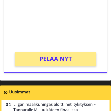
kierrätystä!
Talleta 1€
Saat heti 50 ilmaiskierrosta Tuohi 1000 -
peliin (arvo 0,20€ per kierros)!
Ei kierrätysvaatimusta!
PELAA NYT
Uusimmat
Liigan maalikuningas aloitti heti tykityksen –
Tapparalle jäi luu käteen finaalissa