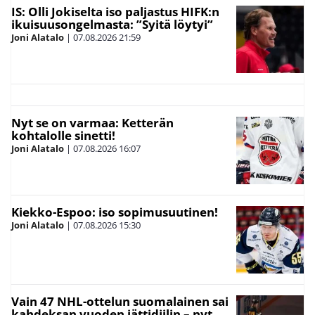
IS: Olli Jokiselta iso paljastus HIFK:n
ikuisuusongelmasta: ”Syitä löytyi”
Joni Alatalo
|
07.08.2026
21:59
Nyt se on varmaa: Ketterän
kohtalolle sinetti!
Joni Alatalo
|
07.08.2026
16:07
Kiekko-Espoo: iso sopimusuutinen!
Joni Alatalo
|
07.08.2026
15:30
Vain 47 NHL-ottelun suomalainen sai
kahdeksan vuoden jättidiilin – nyt