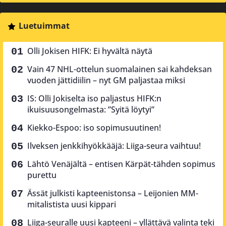
Luetuimmat
Olli Jokisen HIFK: Ei hyvältä näytä
Vain 47 NHL-ottelun suomalainen sai kahdeksan
vuoden jättidiilin – nyt GM paljastaa miksi
IS: Olli Jokiselta iso paljastus HIFK:n
ikuisuusongelmasta: ”Syitä löytyi”
Kiekko-Espoo: iso sopimusuutinen!
Ilveksen jenkkihyökkääjä: Liiga-seura vaihtuu!
Lähtö Venäjältä – entisen Kärpät-tähden sopimus
purettu
Ässät julkisti kapteenistonsa – Leijonien MM-
mitalistista uusi kippari
Liiga-seuralle uusi kapteeni – yllättävä valinta teki