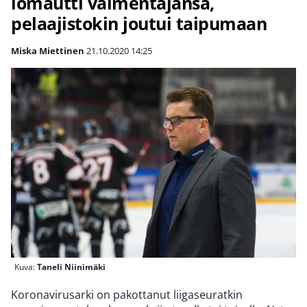
lomautti valmentajansa,
pelaajistokin joutui taipumaan
Miska Miettinen
21.10.2020
14:25
Kuva:
Taneli Niinimäki
Koronavirusarki on pakottanut liigaseuratkin