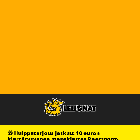
🎁 Huipputarjous jatkuu: 10 euron
kierrätysvapaa megakierros Reactoonz-