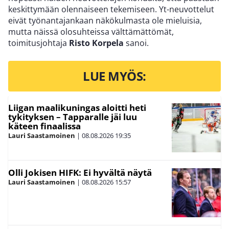
keskittymään olennaiseen tekemiseen. Yt-neuvottelut
eivät työnantajankaan näkökulmasta ole mieluisia,
mutta näissä olosuhteissa välttämättömät,
toimitusjohtaja
Risto Korpela
sanoi.
LUE MYÖS:
Liigan maalikuningas aloitti heti
tykityksen – Tapparalle jäi luu
käteen finaalissa
Lauri Saastamoinen
|
08.08.2026
19:35
Olli Jokisen HIFK: Ei hyvältä näytä
Lauri Saastamoinen
|
08.08.2026
15:57