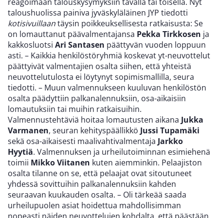
reagoimaan talouskysymyksiin tavalla tai toisella. Nyt
taloushuolissa painiva jyväskyläläinen JYP tiedotti
kotisivuillaan
täysin poikkeuksellisesta ratkaisusta: Se
on lomauttanut päävalmentajansa
Pekka Tirkkosen
ja
kakkosluotsi
Ari Santasen
päättyvän vuoden loppuun
asti. – Kaikkia henkilöstöryhmiä koskevat yt-neuvottelut
päättyivät valmentajien osalta siihen, että yhteistä
neuvottelutulosta ei löytynyt sopimismallilla, seura
tiedotti. – Muun valmennukseen kuuluvan henkilöstön
osalta päädyttiin palkanalennuksiin, osa-aikaisiin
lomautuksiin tai muihin ratkaisuihin.
Valmennustehtäviä hoitaa lomautusten aikana
Jukka
Varmanen
, seuran kehityspäällikkö
Jussi Tupamäki
sekä osa-aikaisesti maalivahtivalmentaja
Jarkko
Hyytiä
. Valmennuksen ja urheilutoiminnan esimiehenä
toimii
Mikko Viitanen
kuten aiemminkin. Pelaajiston
osalta tilanne on se, että pelaajat ovat sitoutuneet
yhdessä sovittuihin palkanalennuksiin kahden
seuraavan kuukauden osalta. – Oli tärkeää saada
urheilupuolen asiat hoidettua mahdollisimman
nopeasti näiden neuvottelujen kohdalta, että päästään