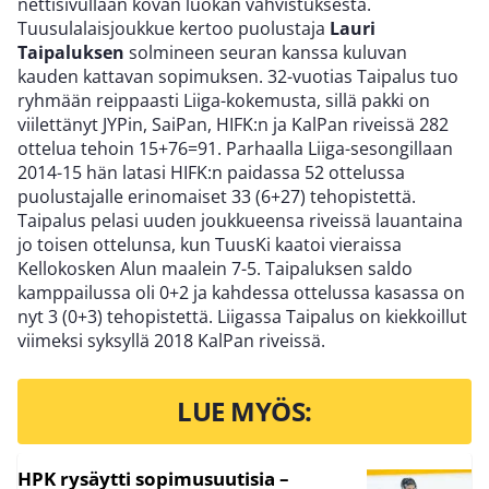
nettisivullaan kovan luokan vahvistuksesta.
Tuusulalaisjoukkue kertoo puolustaja
Lauri
Taipaluksen
solmineen seuran kanssa kuluvan
kauden kattavan sopimuksen. 32-vuotias Taipalus tuo
ryhmään reippaasti Liiga-kokemusta, sillä pakki on
viilettänyt JYPin, SaiPan, HIFK:n ja KalPan riveissä 282
ottelua tehoin 15+76=91. Parhaalla Liiga-sesongillaan
2014-15 hän latasi HIFK:n paidassa 52 ottelussa
puolustajalle erinomaiset 33 (6+27) tehopistettä.
Taipalus pelasi uuden joukkueensa riveissä lauantaina
jo toisen ottelunsa, kun TuusKi kaatoi vieraissa
Kellokosken Alun maalein 7-5. Taipaluksen saldo
kamppailussa oli 0+2 ja kahdessa ottelussa kasassa on
nyt 3 (0+3) tehopistettä. Liigassa Taipalus on kiekkoillut
viimeksi syksyllä 2018 KalPan riveissä.
LUE MYÖS:
HPK rysäytti sopimusuutisia –