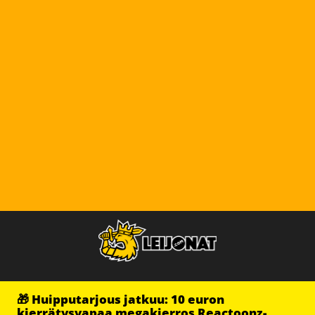
🎁 Huipputarjous jatkuu: 10 euron
kierrätysvapaa megakierros Reactoonz-