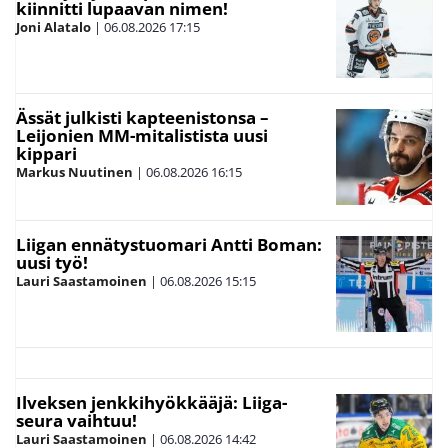
kiinnitti lupaavan nimen!
Joni Alatalo
|
06.08.2026
17:15
Ässät julkisti kapteenistonsa –
Leijonien MM-mitalistista uusi
kippari
Markus Nuutinen
|
06.08.2026
16:15
Liigan ennätystuomari Antti Boman:
uusi työ!
Lauri Saastamoinen
|
06.08.2026
15:15
Ilveksen jenkkihyökkääjä: Liiga-
seura vaihtuu!
Lauri Saastamoinen
|
06.08.2026
14:42