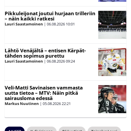
Pikkuleijonat joutui hurjaan trilleriin
– näin kaikki ratkesi
Lauri Saastamoinen
|
06.08.2026
10:01
Lähtö Venäjältä – entisen Kärpät-
tähden sopimus purettu
Lauri Saastamoinen
|
06.08.2026
09:24
Veli-Matti Savinaisen vammasta
uutta tietoa – MTV: Näin pitkä
sairausloma edessä
Markus Nuutinen
|
05.08.2026
22:21