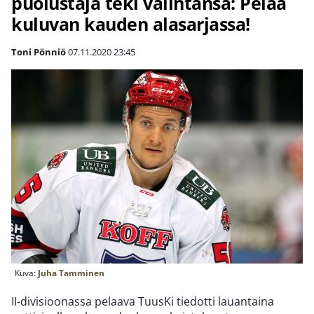
puolustaja teki valintansa: Pelaa
kuluvan kauden alasarjassa!
Toni Pönniö
07.11.2020
23:45
Kuva:
Juha Tamminen
II-divisioonassa pelaava TuusKi tiedotti lauantaina