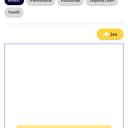
AIHEET
II-divisioona
Pääuutiset
Taipalus Lauri
TuusKi
Jaa
1€ = 10€ arvosta
ilmaiskierroksia ilman
kierrätystä!
Talleta 1€
Saat heti 50 ilmaiskierrosta Tuohi 1000 -
peliin (arvo 0,20€ per kierros)!
Ei kierrätysvaatimusta!