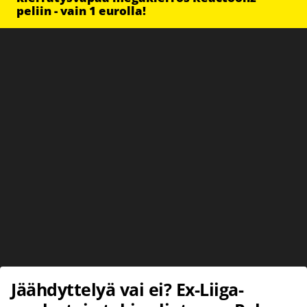
peliin - vain 1 eurolla!
Jäähdyttelyä vai ei? Ex-Liiga-