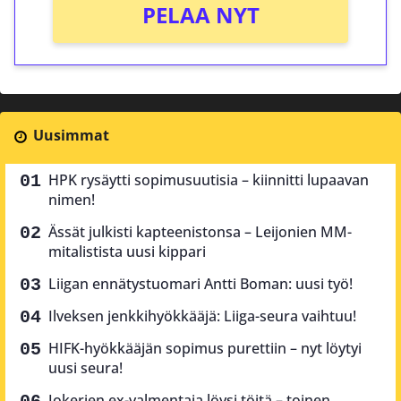
PELAA NYT
Uusimmat
HPK rysäytti sopimusuutisia – kiinnitti lupaavan
nimen!
Ässät julkisti kapteenistonsa – Leijonien MM-
mitalistista uusi kippari
Liigan ennätystuomari Antti Boman: uusi työ!
Ilveksen jenkkihyökkääjä: Liiga-seura vaihtuu!
HIFK-hyökkääjän sopimus purettiin – nyt löytyi
uusi seura!
Jokerien ex-valmentaja löysi töitä – toinen