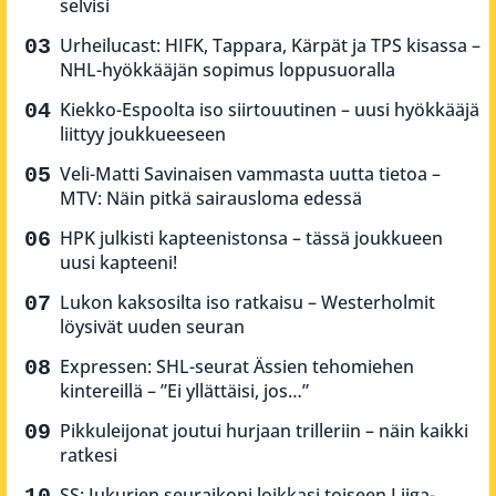
selvisi
Urheilucast: HIFK, Tappara, Kärpät ja TPS kisassa –
NHL-hyökkääjän sopimus loppusuoralla
Kiekko-Espoolta iso siirtouutinen – uusi hyökkääjä
liittyy joukkueeseen
Veli-Matti Savinaisen vammasta uutta tietoa –
MTV: Näin pitkä sairausloma edessä
HPK julkisti kapteenistonsa – tässä joukkueen
uusi kapteeni!
Lukon kaksosilta iso ratkaisu – Westerholmit
löysivät uuden seuran
Expressen: SHL-seurat Ässien tehomiehen
kintereillä – ”Ei yllättäisi, jos…”
Pikkuleijonat joutui hurjaan trilleriin – näin kaikki
ratkesi
SS: Jukurien seuraikoni loikkasi toiseen Liiga-