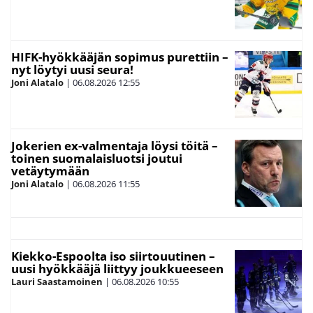
HIFK-hyökkääjän sopimus purettiin –
nyt löytyi uusi seura!
Joni Alatalo
|
06.08.2026
12:55
Jokerien ex-valmentaja löysi töitä –
toinen suomalaisluotsi joutui
vetäytymään
Joni Alatalo
|
06.08.2026
11:55
Kiekko-Espoolta iso siirtouutinen –
uusi hyökkääjä liittyy joukkueeseen
Lauri Saastamoinen
|
06.08.2026
10:55